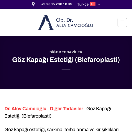
İçeriğe
Türkçe
+90 535 206 10 95
atla
DIĞER TEDAVILER
Göz Kapağı Estetiği (Blefaroplasti)
Dr. Alev Camcioglu
-
Diğer Tedaviler
-
Göz Kapağı
Estetiği (Blefaroplasti)
Göz kapağı estetiği, sarkma, torbalanma ve kırışıklıkları