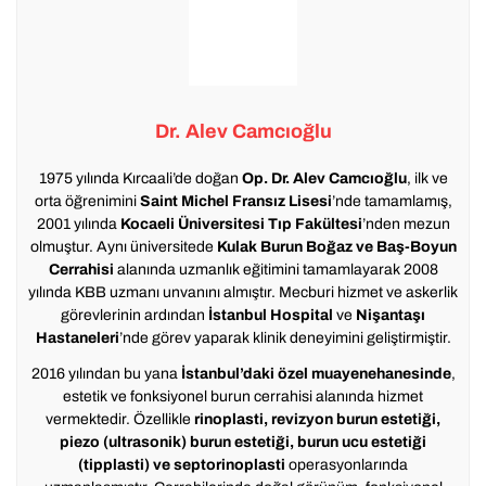
Dr. Alev Camcıoğlu
1975 yılında Kırcaali’de doğan
Op. Dr. Alev Camcıoğlu
, ilk ve
orta öğrenimini
Saint Michel Fransız Lisesi
’nde tamamlamış,
2001 yılında
Kocaeli Üniversitesi Tıp Fakültesi
’nden mezun
olmuştur. Aynı üniversitede
Kulak Burun Boğaz ve Baş-Boyun
Cerrahisi
alanında uzmanlık eğitimini tamamlayarak 2008
yılında KBB uzmanı unvanını almıştır. Mecburi hizmet ve askerlik
görevlerinin ardından
İstanbul Hospital
ve
Nişantaşı
Hastaneleri
’nde görev yaparak klinik deneyimini geliştirmiştir.
2016 yılından bu yana
İstanbul’daki özel muayenehanesinde
,
estetik ve fonksiyonel burun cerrahisi alanında hizmet
vermektedir. Özellikle
rinoplasti, revizyon burun estetiği,
piezo (ultrasonik) burun estetiği, burun ucu estetiği
(tipplasti) ve septorinoplasti
operasyonlarında