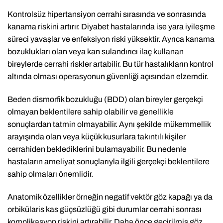
Kontrolsüz hipertansiyon cerrahi sırasında ve sonrasında
kanama riskini artırır. Diyabet hastalarında ise yara iyileşme
süreci yavaşlar ve enfeksiyon riski yüksektir. Ayrıca kanama
bozuklukları olan veya kan sulandırıcı ilaç kullanan
bireylerde cerrahi riskler artabilir. Bu tür hastalıkların kontrol
altında olması operasyonun güvenliği açısından elzemdir.
Beden dismorfik bozukluğu (BDD) olan bireyler gerçekçi
olmayan beklentilere sahip olabilir ve genellikle
sonuçlardan tatmin olmayabilir. Aynı şekilde mükemmellik
arayışında olan veya küçük kusurlara takıntılı kişiler
cerrahiden beklediklerini bulamayabilir. Bu nedenle
hastaların ameliyat sonuçlarıyla ilgili gerçekçi beklentilere
sahip olmaları önemlidir.
Anatomik özellikler örneğin negatif vektör göz kapağı ya da
orbikülaris kas güçsüzlüğü gibi durumlar cerrahi sonrası
komplikasyon riskini artırabilir. Daha önce geçirilmiş göz