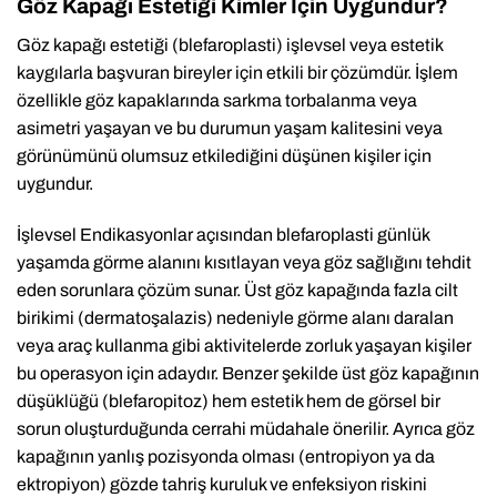
Göz Kapağı Estetiği Kimler İçin Uygundur?
Göz kapağı estetiği (blefaroplasti) işlevsel veya estetik
kaygılarla başvuran bireyler için etkili bir çözümdür. İşlem
özellikle göz kapaklarında sarkma torbalanma veya
asimetri yaşayan ve bu durumun yaşam kalitesini veya
görünümünü olumsuz etkilediğini düşünen kişiler için
uygundur.
İşlevsel Endikasyonlar açısından blefaroplasti günlük
yaşamda görme alanını kısıtlayan veya göz sağlığını tehdit
eden sorunlara çözüm sunar. Üst göz kapağında fazla cilt
birikimi (dermatoşalazis) nedeniyle görme alanı daralan
veya araç kullanma gibi aktivitelerde zorluk yaşayan kişiler
bu operasyon için adaydır. Benzer şekilde üst göz kapağının
düşüklüğü (blefaropitoz) hem estetik hem de görsel bir
sorun oluşturduğunda cerrahi müdahale önerilir. Ayrıca göz
kapağının yanlış pozisyonda olması (entropiyon ya da
ektropiyon) gözde tahriş kuruluk ve enfeksiyon riskini