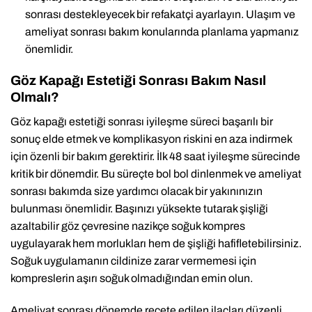
sonrası destekleyecek bir refakatçi ayarlayın. Ulaşım ve
ameliyat sonrası bakım konularında planlama yapmanız
önemlidir.
Göz Kapağı Estetiği Sonrası Bakım Nasıl
Olmalı?
Göz kapağı estetiği sonrası iyileşme süreci başarılı bir
sonuç elde etmek ve komplikasyon riskini en aza indirmek
için özenli bir bakım gerektirir. İlk 48 saat iyileşme sürecinde
kritik bir dönemdir. Bu süreçte bol bol dinlenmek ve ameliyat
sonrası bakımda size yardımcı olacak bir yakınınızın
bulunması önemlidir. Başınızı yüksekte tutarak şişliği
azaltabilir göz çevresine nazikçe soğuk kompres
uygulayarak hem morlukları hem de şişliği hafifletebilirsiniz.
Soğuk uygulamanın cildinize zarar vermemesi için
kompreslerin aşırı soğuk olmadığından emin olun.
Ameliyat sonrası dönemde reçete edilen ilaçları düzenli