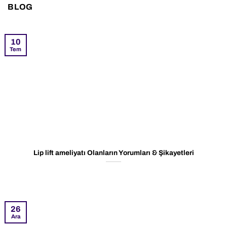
BLOG
10
Tem
Lip lift ameliyatı Olanların Yorumları & Şikayetleri
26
Ara