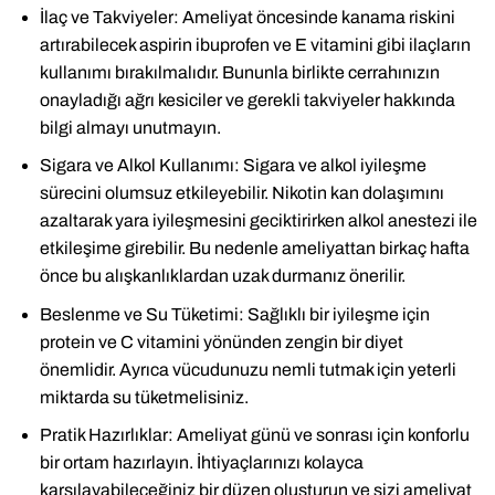
İlaç ve Takviyeler: Ameliyat öncesinde kanama riskini
artırabilecek aspirin ibuprofen ve E vitamini gibi ilaçların
kullanımı bırakılmalıdır. Bununla birlikte cerrahınızın
onayladığı ağrı kesiciler ve gerekli takviyeler hakkında
bilgi almayı unutmayın.
Sigara ve Alkol Kullanımı: Sigara ve alkol iyileşme
sürecini olumsuz etkileyebilir. Nikotin kan dolaşımını
azaltarak yara iyileşmesini geciktirirken alkol anestezi ile
etkileşime girebilir. Bu nedenle ameliyattan birkaç hafta
önce bu alışkanlıklardan uzak durmanız önerilir.
Beslenme ve Su Tüketimi: Sağlıklı bir iyileşme için
protein ve C vitamini yönünden zengin bir diyet
önemlidir. Ayrıca vücudunuzu nemli tutmak için yeterli
miktarda su tüketmelisiniz.
Pratik Hazırlıklar: Ameliyat günü ve sonrası için konforlu
bir ortam hazırlayın. İhtiyaçlarınızı kolayca
karşılayabileceğiniz bir düzen oluşturun ve sizi ameliyat