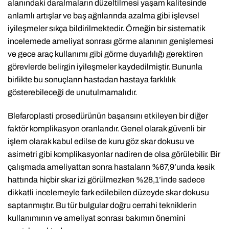
alanındaki daralmaların düzeltilmesi yaşam kalitesinde
anlamlı artışlar ve baş ağrılarında azalma gibi işlevsel
iyileşmeler sıkça bildirilmektedir. Örneğin bir sistematik
incelemede ameliyat sonrası görme alanının genişlemesi
ve gece araç kullanımı gibi görme duyarlılığı gerektiren
görevlerde belirgin iyileşmeler kaydedilmiştir. Bununla
birlikte bu sonuçların hastadan hastaya farklılık
gösterebileceği de unutulmamalıdır.
Blefaroplasti prosedürünün başarısını etkileyen bir diğer
faktör komplikasyon oranlarıdır. Genel olarak güvenli bir
işlem olarak kabul edilse de kuru göz skar dokusu ve
asimetri gibi komplikasyonlar nadiren de olsa görülebilir. Bir
çalışmada ameliyattan sonra hastaların %67,9’unda kesik
hattında hiçbir skar izi görülmezken %28,1’inde sadece
dikkatli incelemeyle fark edilebilen düzeyde skar dokusu
saptanmıştır. Bu tür bulgular doğru cerrahi tekniklerin
kullanımının ve ameliyat sonrası bakımın önemini