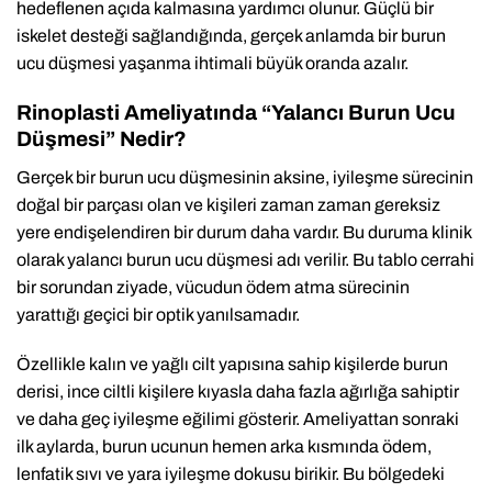
hedeflenen açıda kalmasına yardımcı olunur. Güçlü bir
iskelet desteği sağlandığında, gerçek anlamda bir burun
ucu düşmesi yaşanma ihtimali büyük oranda azalır.
Rinoplasti Ameliyatında “Yalancı Burun Ucu
Düşmesi” Nedir?
Gerçek bir burun ucu düşmesinin aksine, iyileşme sürecinin
doğal bir parçası olan ve kişileri zaman zaman gereksiz
yere endişelendiren bir durum daha vardır. Bu duruma klinik
olarak yalancı burun ucu düşmesi adı verilir. Bu tablo cerrahi
bir sorundan ziyade, vücudun ödem atma sürecinin
yarattığı geçici bir optik yanılsamadır.
Özellikle kalın ve yağlı cilt yapısına sahip kişilerde burun
derisi, ince ciltli kişilere kıyasla daha fazla ağırlığa sahiptir
ve daha geç iyileşme eğilimi gösterir. Ameliyattan sonraki
ilk aylarda, burun ucunun hemen arka kısmında ödem,
lenfatik sıvı ve yara iyileşme dokusu birikir. Bu bölgedeki