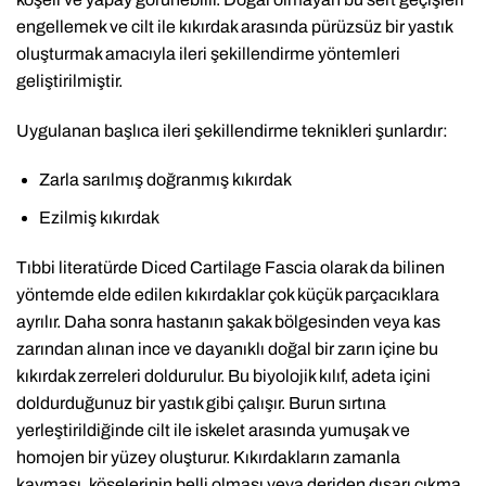
engellemek ve cilt ile kıkırdak arasında pürüzsüz bir yastık
oluşturmak amacıyla ileri şekillendirme yöntemleri
geliştirilmiştir.
Uygulanan başlıca ileri şekillendirme teknikleri şunlardır:
Zarla sarılmış doğranmış kıkırdak
Ezilmiş kıkırdak
Tıbbi literatürde Diced Cartilage Fascia olarak da bilinen
yöntemde elde edilen kıkırdaklar çok küçük parçacıklara
ayrılır. Daha sonra hastanın şakak bölgesinden veya kas
zarından alınan ince ve dayanıklı doğal bir zarın içine bu
kıkırdak zerreleri doldurulur. Bu biyolojik kılıf, adeta içini
doldurduğunuz bir yastık gibi çalışır. Burun sırtına
yerleştirildiğinde cilt ile iskelet arasında yumuşak ve
homojen bir yüzey oluşturur. Kıkırdakların zamanla
kayması, köşelerinin belli olması veya deriden dışarı çıkma