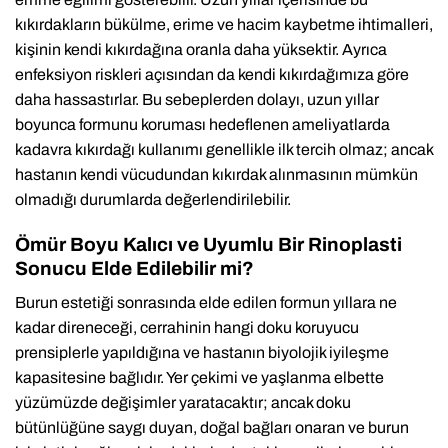
kıkırdakların bükülme, erime ve hacim kaybetme ihtimalleri,
kişinin kendi kıkırdağına oranla daha yüksektir. Ayrıca
enfeksiyon riskleri açısından da kendi kıkırdağımıza göre
daha hassastırlar. Bu sebeplerden dolayı, uzun yıllar
boyunca formunu koruması hedeflenen ameliyatlarda
kadavra kıkırdağı kullanımı genellikle ilk tercih olmaz; ancak
hastanın kendi vücudundan kıkırdak alınmasının mümkün
olmadığı durumlarda değerlendirilebilir.
Ömür Boyu Kalıcı ve Uyumlu Bir Rinoplasti
Sonucu Elde Edilebilir mi?
Burun estetiği sonrasında elde edilen formun yıllara ne
kadar direneceği, cerrahinin hangi doku koruyucu
prensiplerle yapıldığına ve hastanın biyolojik iyileşme
kapasitesine bağlıdır. Yer çekimi ve yaşlanma elbette
yüzümüzde değişimler yaratacaktır; ancak doku
bütünlüğüne saygı duyan, doğal bağları onaran ve burun