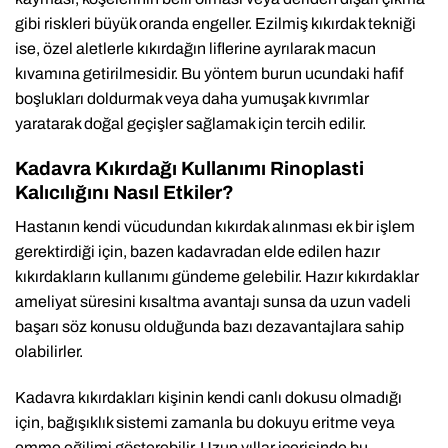
gibi riskleri büyük oranda engeller. Ezilmiş kıkırdak tekniği
ise, özel aletlerle kıkırdağın liflerine ayrılarak macun
kıvamına getirilmesidir. Bu yöntem burun ucundaki hafif
boşlukları doldurmak veya daha yumuşak kıvrımlar
yaratarak doğal geçişler sağlamak için tercih edilir.
Kadavra Kıkırdağı Kullanımı Rinoplasti
Kalıcılığını Nasıl Etkiler?
Hastanın kendi vücudundan kıkırdak alınması ek bir işlem
gerektirdiği için, bazen kadavradan elde edilen hazır
kıkırdakların kullanımı gündeme gelebilir. Hazır kıkırdaklar
ameliyat süresini kısaltma avantajı sunsa da uzun vadeli
başarı söz konusu olduğunda bazı dezavantajlara sahip
olabilirler.
Kadavra kıkırdakları kişinin kendi canlı dokusu olmadığı
için, bağışıklık sistemi zamanla bu dokuyu eritme veya
emme eğilimi gösterebilir. Uzun yıllar içerisinde bu