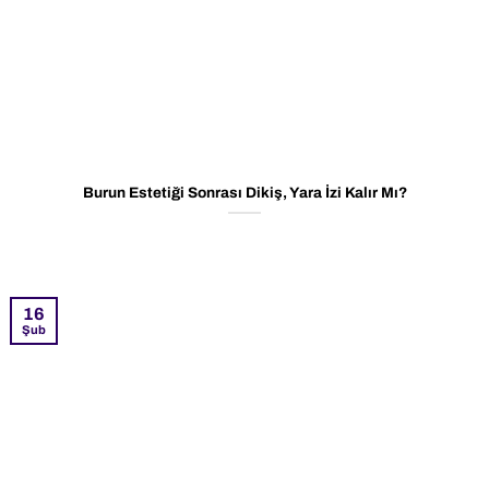
Burun Estetiği Sonrası Dikiş, Yara İzi Kalır Mı?
16
Şub