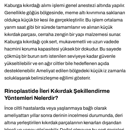
Kaburga kıkırdağı alımı işlemi genel anestezi altında yapılır.
Genellikle göğüs bölgesinde, meme altı kıvrımına saklanan
oldukça küçük bir kesi ile gerçekleştirilir. Bu işlem ortalama
yarım saat gibi bir sürede tamamlanır ve alınan küçük
kıkırdak parçası, cerraha zengin bir yapı malzemesi sunar.
Kaburga kıkırdağı çok sert, mukavemetli ve uzun vadede
hacmini koruma kapasitesi yüksek bir dokudur. Bu sayede
çökmüş bir burun sırtı istenilen seviyeye kadar güvenle
yükseltilebilir ve en ağır ciltler bile hedeflenen açıda
desteklenebilir. Ameliyat edilen bölgedeki küçük iz zamanla
soluklaşarak belirsizleşme eğilimi gösterir.
Rinoplastide İleri Kıkırdak Şekillendirme
Yöntemleri Nelerdir?
İnce ciltli hastalarda veya yaşlanmaya bağlı olarak
ameliyattan yıllar sonra derinin incelmesi durumunda, deri
altına yerleştirilen kıkırdak parçalarının kenarları dışarıdan
köşeli ve yapay görünebilir. Doğal olmayan bu sert geçişleri