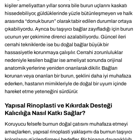
kişiler ameliyattan yıllar sonra bile burun uçlarını kaskatı
hissedebiliyor, güldüklerinde yüzle bütünleşmeyen ve halk
arasında “donuk burun” olarak tabir edilen durumlar ortaya
çıkabiliyordu. Ayrıca bu taşıyıcı bağlar zayıfladığı için burun
ucunun yer çekimine direnci azalabiliyordu. Güncel ileri
cerrahi tekniklerde ise bu doğal bağlar büyük bir
hassasiyetle korunmaya çalışılır. Cerrahi zorunluluklar
nedeniyle kesilen bağlar ise ameliyat sonunda orijinal
anatomik yerlerine yeniden onarılarak dikilir. Bağları
korunan veya onarılan bir burun, şeklini daha iyi muhafaza
ederken, hastanın mimikleriyle de doğal bir uyum içinde
hareket etme yeteneğini sürdürür.
Yapısal Rinoplasti ve Kıkırdak Desteği
Kalıcılığa Nasıl Katkı Sağlar?
Koruyucu felsefe burnun doğal çatısını muhafaza etmeyi
amaçlarken, yapısal rinoplasti yaklaşımı da burnun taşıyıcı
kolonlarını güçlendirmeyi hedefler. Bir binanın dayanıklılığı