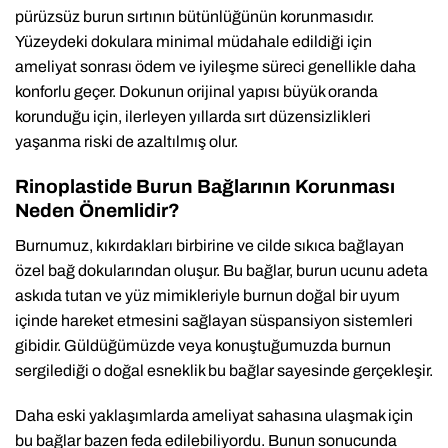
pürüzsüz burun sırtının bütünlüğünün korunmasıdır.
Yüzeydeki dokulara minimal müdahale edildiği için
ameliyat sonrası ödem ve iyileşme süreci genellikle daha
konforlu geçer. Dokunun orijinal yapısı büyük oranda
korunduğu için, ilerleyen yıllarda sırt düzensizlikleri
yaşanma riski de azaltılmış olur.
Rinoplastide Burun Bağlarının Korunması
Neden Önemlidir?
Burnumuz, kıkırdakları birbirine ve cilde sıkıca bağlayan
özel bağ dokularından oluşur. Bu bağlar, burun ucunu adeta
askıda tutan ve yüz mimikleriyle burnun doğal bir uyum
içinde hareket etmesini sağlayan süspansiyon sistemleri
gibidir. Güldüğümüzde veya konuştuğumuzda burnun
sergilediği o doğal esneklik bu bağlar sayesinde gerçekleşir.
Daha eski yaklaşımlarda ameliyat sahasına ulaşmak için
bu bağlar bazen feda edilebiliyordu. Bunun sonucunda