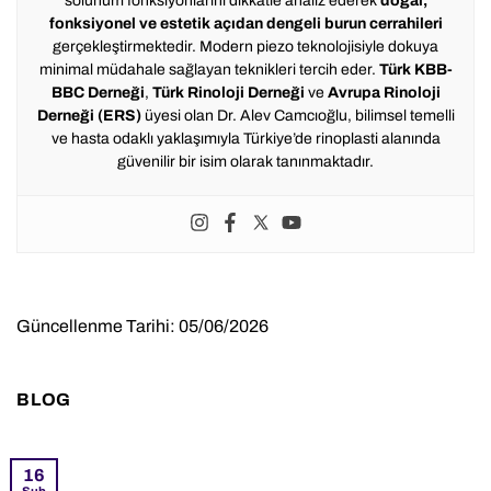
solunum fonksiyonlarını dikkatle analiz ederek
doğal,
fonksiyonel ve estetik açıdan dengeli burun cerrahileri
gerçekleştirmektedir. Modern piezo teknolojisiyle dokuya
minimal müdahale sağlayan teknikleri tercih eder.
Türk KBB-
BBC Derneği
,
Türk Rinoloji Derneği
ve
Avrupa Rinoloji
Derneği (ERS)
üyesi olan Dr. Alev Camcıoğlu, bilimsel temelli
ve hasta odaklı yaklaşımıyla Türkiye’de rinoplasti alanında
güvenilir bir isim olarak tanınmaktadır.
Güncellenme Tarihi: 05/06/2026
BLOG
16
Şub