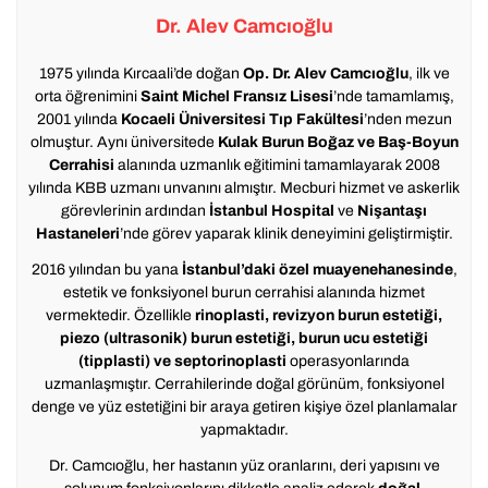
Dr. Alev Camcıoğlu
1975 yılında Kırcaali’de doğan
Op. Dr. Alev Camcıoğlu
, ilk ve
orta öğrenimini
Saint Michel Fransız Lisesi
’nde tamamlamış,
2001 yılında
Kocaeli Üniversitesi Tıp Fakültesi
’nden mezun
olmuştur. Aynı üniversitede
Kulak Burun Boğaz ve Baş-Boyun
Cerrahisi
alanında uzmanlık eğitimini tamamlayarak 2008
yılında KBB uzmanı unvanını almıştır. Mecburi hizmet ve askerlik
görevlerinin ardından
İstanbul Hospital
ve
Nişantaşı
Hastaneleri
’nde görev yaparak klinik deneyimini geliştirmiştir.
2016 yılından bu yana
İstanbul’daki özel muayenehanesinde
,
estetik ve fonksiyonel burun cerrahisi alanında hizmet
vermektedir. Özellikle
rinoplasti, revizyon burun estetiği,
piezo (ultrasonik) burun estetiği, burun ucu estetiği
(tipplasti) ve septorinoplasti
operasyonlarında
uzmanlaşmıştır. Cerrahilerinde doğal görünüm, fonksiyonel
denge ve yüz estetiğini bir araya getiren kişiye özel planlamalar
yapmaktadır.
Dr. Camcıoğlu, her hastanın yüz oranlarını, deri yapısını ve