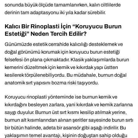
sonunda büyük ölçüde tamamlanırken, kalın ciltlilerde
derinin tam adaptasyonu iki yıla kadar sürebilir.
Kalıcı Bir Rinoplasti İçin “Koruyucu Burun
Estetiği” Neden Tercih Edilir?
Günümüzde estetik cerrahide kalıcılığı desteklemek ve
doğal görünümü korumak için koruyucu burun estetiği
felsefesi ön plana çıkmaktadır. Klasik yaklaşımlarda burun
kemerini düzeltmek için kemik ve kıkırdak yapı üstten
kesilerek törpülenebiliyordu. Bu müdahale, burnun doğal
anatomik sırt yapısını bozma riski taşıyordu.
Koruyucu rinoplasti yönteminde ise burnun kemik ve
kıkırdağını besleyen zarlara, yani kıkırdak ve kemik zarlarına
saygı duyulur. Burnun üst sırt kısmı kesilip atılmak yerine,
burnun alt kısımlarından alınan şeritler sayesinde burun sırtı
bir bütün halinde, adeta bir asansör gibi aşağı indirilir. Bu
yaklaşımın temel avantajı, kişinin doğuştan sahip olduğu