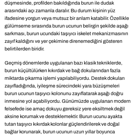
düşmesinde, profilden bakıldığında burun ile dudak
arasındaki açı zamanla daralır. Bu durum kişinin yüz
ifadesine yorgun veya mutsuz bir anlam katabilir. Özellikle
gülümseme sırasında burun ucunun belirgin şekilde aşağı
sarkması, burun ucundaki taşıyıcı iskelet mekanizmasının
zayıf kaldığını ve yer çekimine direnemediğini gösteren
belirtilerden biridir.
Geçmiş dönemlerde uygulanan bazı klasik tekniklerde,
burun küçültülürken kıkırdak ve bağ dokularından fazla
miktarda çıkarma işlemi yapılabiliyordu. Destek dokuları
zayıfladığında, iyileşme sürecindeki yara büzüşmeleri
burun ucunun taşıyıcı kolonunu zayıflatarak aşağı doğru
inmesine yol açabiliyordu. Günümüzde uygulanan modern
felsefede ise amaç dokuyu gereksiz yere eksiltmek değil
aksine korumak ve desteklemektir. Burun ucunu ayakta
tutan taşıyıcı kıkırdak kolonlar güçlendirilerek ve doğal
bağlar korunarak, burun ucunun uzun yıllar boyunca