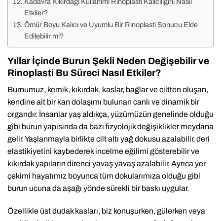
Kadavra Kıkırdağı Kullanımı Rinoplasti Kalıcılığını Nasıl
Etkiler?
Ömür Boyu Kalıcı ve Uyumlu Bir Rinoplasti Sonucu Elde
Edilebilir mi?
Yıllar İçinde Burun Şekli Neden Değişebilir ve
Rinoplasti Bu Süreci Nasıl Etkiler?
Burnumuz, kemik, kıkırdak, kaslar, bağlar ve ciltten oluşan,
kendine ait bir kan dolaşımı bulunan canlı ve dinamik bir
organdır. İnsanlar yaş aldıkça, yüzümüzün genelinde olduğu
gibi burun yapısında da bazı fizyolojik değişiklikler meydana
gelir. Yaşlanmayla birlikte cilt altı yağ dokusu azalabilir, deri
elastikiyetini kaybederek incelme eğilimi gösterebilir ve
kıkırdak yapıların direnci yavaş yavaş azalabilir. Ayrıca yer
çekimi hayatımız boyunca tüm dokularımıza olduğu gibi
burun ucuna da aşağı yönde sürekli bir baskı uygular.
Özellikle üst dudak kasları, biz konuşurken, gülerken veya