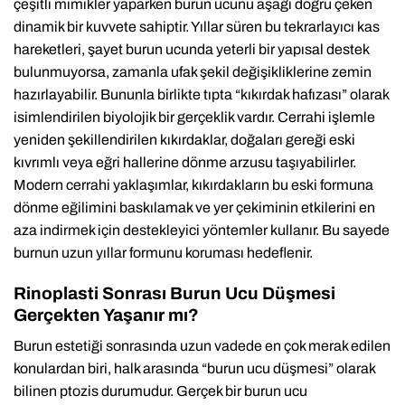
çeşitli mimikler yaparken burun ucunu aşağı doğru çeken
dinamik bir kuvvete sahiptir. Yıllar süren bu tekrarlayıcı kas
hareketleri, şayet burun ucunda yeterli bir yapısal destek
bulunmuyorsa, zamanla ufak şekil değişikliklerine zemin
hazırlayabilir. Bununla birlikte tıpta “kıkırdak hafızası” olarak
isimlendirilen biyolojik bir gerçeklik vardır. Cerrahi işlemle
yeniden şekillendirilen kıkırdaklar, doğaları gereği eski
kıvrımlı veya eğri hallerine dönme arzusu taşıyabilirler.
Modern cerrahi yaklaşımlar, kıkırdakların bu eski formuna
dönme eğilimini baskılamak ve yer çekiminin etkilerini en
aza indirmek için destekleyici yöntemler kullanır. Bu sayede
burnun uzun yıllar formunu koruması hedeflenir.
Rinoplasti Sonrası Burun Ucu Düşmesi
Gerçekten Yaşanır mı?
Burun estetiği sonrasında uzun vadede en çok merak edilen
konulardan biri, halk arasında “burun ucu düşmesi” olarak
bilinen ptozis durumudur. Gerçek bir burun ucu