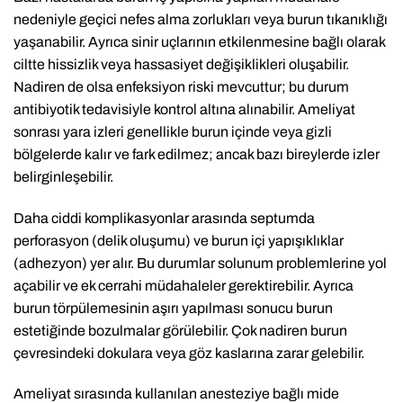
nedeniyle geçici nefes alma zorlukları veya burun tıkanıklığı
yaşanabilir. Ayrıca sinir uçlarının etkilenmesine bağlı olarak
ciltte hissizlik veya hassasiyet değişiklikleri oluşabilir.
Nadiren de olsa enfeksiyon riski mevcuttur; bu durum
antibiyotik tedavisiyle kontrol altına alınabilir. Ameliyat
sonrası yara izleri genellikle burun içinde veya gizli
bölgelerde kalır ve fark edilmez; ancak bazı bireylerde izler
belirginleşebilir.
Daha ciddi komplikasyonlar arasında septumda
perforasyon (delik oluşumu) ve burun içi yapışıklıklar
(adhezyon) yer alır. Bu durumlar solunum problemlerine yol
açabilir ve ek cerrahi müdahaleler gerektirebilir. Ayrıca
burun törpülemesinin aşırı yapılması sonucu burun
estetiğinde bozulmalar görülebilir. Çok nadiren burun
çevresindeki dokulara veya göz kaslarına zarar gelebilir.
Ameliyat sırasında kullanılan anesteziye bağlı mide