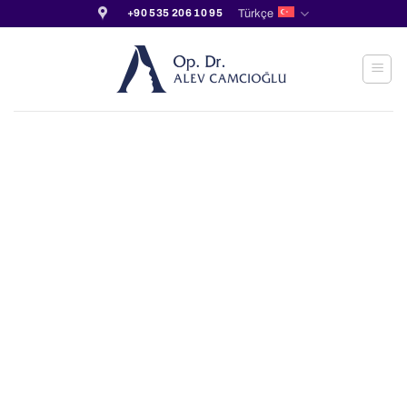
İçeriğe
Türkçe
+90 535 206 10 95
atla