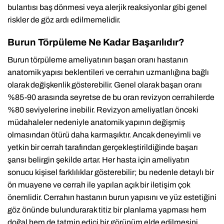
bulantısı baş dönmesi veya alerjik reaksiyonlar gibi genel
riskler de göz ardı edilmemelidir.
Burun Törpüleme Ne Kadar Başarılıdır?
Burun törpüleme ameliyatının başarı oranı hastanın
anatomik yapısı beklentileri ve cerrahın uzmanlığına bağlı
olarak değişkenlik gösterebilir. Genel olarak başarı oranı
%85-90 arasında seyretse de bu oran revizyon cerrahilerde
%80 seviyelerine inebilir. Revizyon ameliyatları önceki
müdahaleler nedeniyle anatomik yapının değişmiş
olmasından ötürü daha karmaşıktır. Ancak deneyimli ve
yetkin bir cerrah tarafından gerçekleştirildiğinde başarı
şansı belirgin şekilde artar. Her hasta için ameliyatın
sonucu kişisel farklılıklar gösterebilir; bu nedenle detaylı bir
ön muayene ve cerrah ile yapılan açık bir iletişim çok
önemlidir. Cerrahın hastanın burun yapısını ve yüz estetiğini
göz önünde bulundurarak titiz bir planlama yapması hem
doğal hem de tatmin edici bir görünüm elde edilmesini