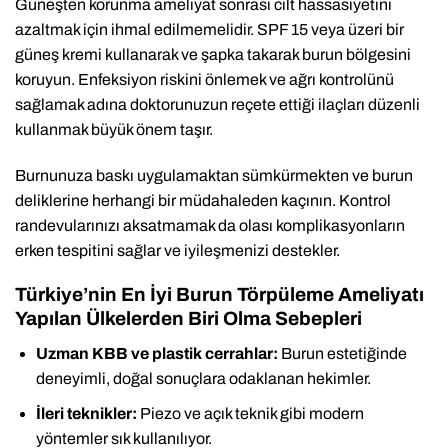
Güneşten korunma ameliyat sonrası cilt hassasiyetini
azaltmak için ihmal edilmemelidir. SPF 15 veya üzeri bir
güneş kremi kullanarak ve şapka takarak burun bölgesini
koruyun. Enfeksiyon riskini önlemek ve ağrı kontrolünü
sağlamak adına doktorunuzun reçete ettiği ilaçları düzenli
kullanmak büyük önem taşır.
Burnunuza baskı uygulamaktan sümkürmekten ve burun
deliklerine herhangi bir müdahaleden kaçının. Kontrol
randevularınızı aksatmamak da olası komplikasyonların
erken tespitini sağlar ve iyileşmenizi destekler.
Türkiye’nin En İyi Burun Törpüleme Ameliyatı
Yapılan Ülkelerden Biri Olma Sebepleri
Uzman KBB ve plastik cerrahlar:
Burun estetiğinde
deneyimli, doğal sonuçlara odaklanan hekimler.
İleri teknikler:
Piezo ve açık teknik gibi modern
yöntemler sık kullanılıyor.