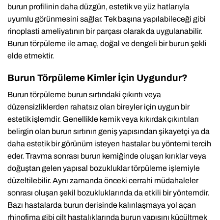
burun profilinin daha düzgün, estetik ve yüz hatlarıyla
uyumlu görünmesini sağlar. Tek başına yapılabileceği gibi
rinoplasti ameliyatının bir parçası olarak da uygulanabilir.
Burun törpüleme ile amaç, doğal ve dengeli bir burun şekli
elde etmektir.
Burun Törpüleme Kimler İçin Uygundur?
Burun törpüleme burun sırtındaki çıkıntı veya
düzensizliklerden rahatsız olan bireyler için uygun bir
estetik işlemdir. Genellikle kemik veya kıkırdak çıkıntıları
belirgin olan burun sırtının geniş yapısından şikayetçi ya da
daha estetik bir görünüm isteyen hastalar bu yöntemi tercih
eder. Travma sonrası burun kemiğinde oluşan kırıklar veya
doğuştan gelen yapısal bozukluklar törpüleme işlemiyle
düzeltilebilir. Aynı zamanda önceki cerrahi müdahaleler
sonrası oluşan şekil bozukluklarında da etkili bir yöntemdir.
Bazı hastalarda burun derisinde kalınlaşmaya yol açan
rhinofima gibi cilt hastalıklarında burun yapısını küçültmek