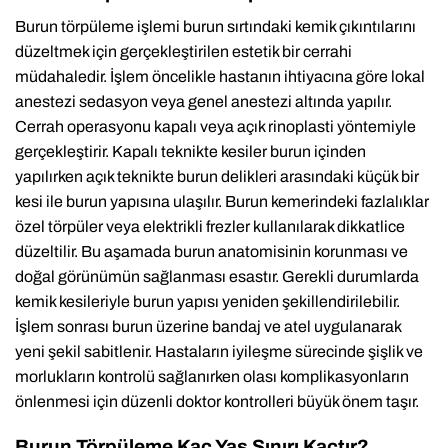
Burun törpüleme işlemi burun sırtındaki kemik çıkıntılarını
düzeltmek için gerçekleştirilen estetik bir cerrahi
müdahaledir. İşlem öncelikle hastanın ihtiyacına göre lokal
anestezi sedasyon veya genel anestezi altında yapılır.
Cerrah operasyonu kapalı veya açık rinoplasti yöntemiyle
gerçekleştirir. Kapalı teknikte kesiler burun içinden
yapılırken açık teknikte burun delikleri arasındaki küçük bir
kesi ile burun yapısına ulaşılır. Burun kemerindeki fazlalıklar
özel törpüler veya elektrikli frezler kullanılarak dikkatlice
düzeltilir. Bu aşamada burun anatomisinin korunması ve
doğal görünümün sağlanması esastır. Gerekli durumlarda
kemik kesileriyle burun yapısı yeniden şekillendirilebilir.
İşlem sonrası burun üzerine bandaj ve atel uygulanarak
yeni şekil sabitlenir. Hastaların iyileşme sürecinde şişlik ve
morlukların kontrolü sağlanırken olası komplikasyonların
önlenmesi için düzenli doktor kontrolleri büyük önem taşır.
Burun Törpüleme Kaç Yaş Sınırı Kaçtır?