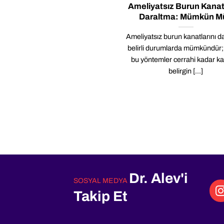
Ameliyatsız Burun Kanatl
Daraltma: Mümkün M
Ameliyatsız burun kanatlarını d
belirli durumlarda mümkündür
bu yöntemler cerrahi kadar kal
belirgin [...]
Dr. Alev'i
SOSYAL MEDYA
Takip Et