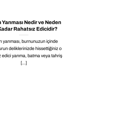
 Yanması Nedir ve Neden
adar Rahatsız Edicidir?
n yanması, burnunuzun içinde
run deliklerinizde hissettiğiniz o
z edici yanma, batma veya tahriş
[...]