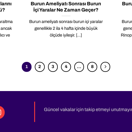
arını
Burun Ameliyatı Sonrası Burun
Buru
ü?
İçi Yaralar Ne Zaman Geçer?
araltma
Burun ameliyatı sonrası burun içi yaralar
Burun
; ancak
genellikle 2 ila 4 hafta içinde büyük
genel
ıcı ve
ölçüde iyileşir. [...]
Rinop
1
2
3
4
…
8
Güncel vakalar için takip etmeyi unutmayı