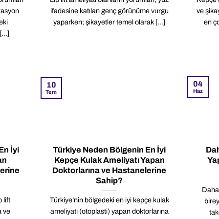
erasyon
ifadesine katılan genç görünüme vurgu
ve şika
eki
yaparken; şikayetler temel olarak [...]
en ço
...]
04
10
Haz
Tem
n İyi
Türkiye Neden Bölgenin En İyi
Dah
an
Kepçe Kulak Ameliyatı Yapan
Yap
lerine
Doktorlarına ve Hastanelerine
Sahip?
Daha 
lift
Türkiye’nin bölgedeki en iyi kepçe kulak
birey
a ve
ameliyatı (otoplasti) yapan doktorlarına
tak