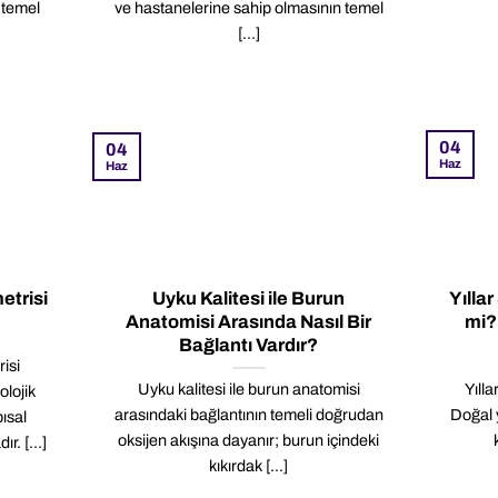
 temel
ve hastanelerine sahip olmasının temel
[...]
04
04
Haz
Haz
metrisi
Uyku Kalitesi ile Burun
Yılla
Anatomisi Arasında Nasıl Bir
mi?
Bağlantı Vardır?
risi
Uyku kalitesi ile burun anatomisi
Yılla
olojik
arasındaki bağlantının temeli doğrudan
Doğal y
pısal
oksijen akışına dayanır; burun içindeki
. [...]
kıkırdak [...]