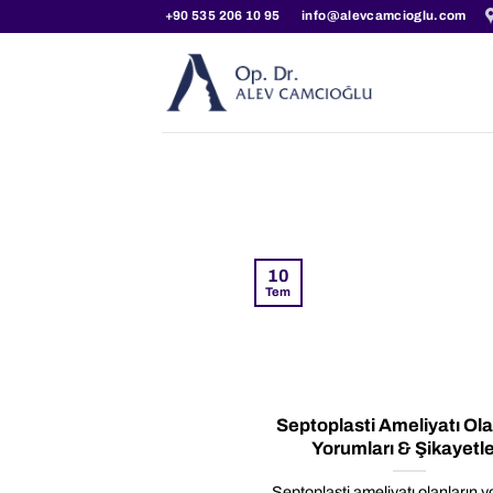
İçeriğe
+90 535 206 10 95
info@alevcamcioglu.com
atla
10
Tem
Septoplasti Ameliyatı Ola
Yorumları & Şikayetle
Septoplasti ameliyatı olanların y