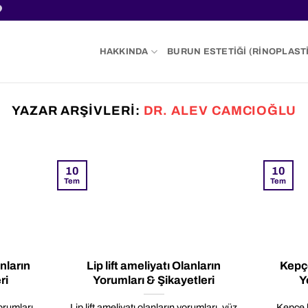
HAKKINDA
BURUN ESTETIĞI (RINOPLASTI
YAZAR ARŞIVLERI:
DR. ALEV CAMCIOĞLU
10
10
Tem
Tem
nların
Lip lift ameliyatı Olanların
Kepçe
ri
Yorumları & Şikayetleri
Y
orumları
Lip lift ameliyatı olanların yorumları, yüz
Kepçe k