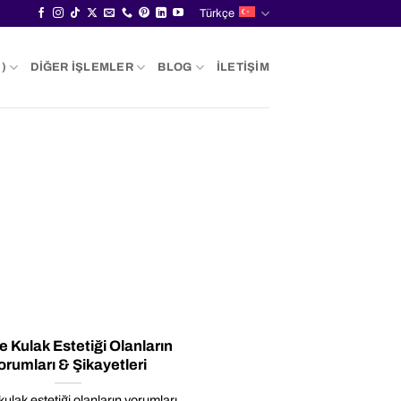
Türkçe
)
DIĞER İŞLEMLER
BLOG
İLETIŞIM
 Kulak Estetiği Olanların
orumları & Şikayetleri
ulak estetiği olanların yorumları