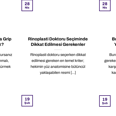
28
28
Nis
Nis
a Grip
Rinoplasti Doktoru Seçiminde
B
z?
Dikkat Edilmesi Gerekenler
lursanız
Rinoplasti doktoru seçerken dikkat
Buru
nmalı,
edilmesi gereken en temel kriter;
gereken
üşürmek
hekimin yüz anatomisine bütüncül
karş
yaklaşabilen resmi [...]
ka
19
19
Şub
Şub