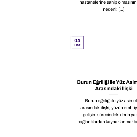
hastanelerine sahip olmasının
nedeni; [...]
04
Haz
Burun Eğriliği ile Yüz Asi
Arasındaki İlişki
Burun eğriliği ile yüz asimet
arasındaki ilişki, yüzün embriy
gelişim sürecindeki derin ya
bağlantılardan kaynaklanmaktadır