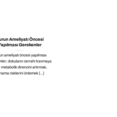
urun Ameliyatı Öncesi
Yapılması Gerekenler
n ameliyatı öncesi yapılması
ler; dokuların cerrahi travmaya
ı metabolik direncini artırmak,
nama risklerini önlemek [...]