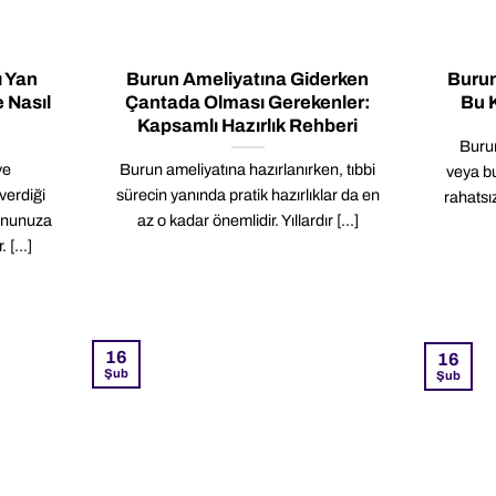
ı Yan
Burun Ameliyatına Giderken
Burun
 Nasıl
Çantada Olması Gerekenler:
Bu K
Kapsamlı Hazırlık Rehberi
Buru
ve
Burun ameliyatına hazırlanırken, tıbbi
veya bu
erdiği
sürecin yanında pratik hazırlıklar da en
rahatsı
yonunuza
az o kadar önemlidir. Yıllardır [...]
 [...]
16
16
Şub
Şub