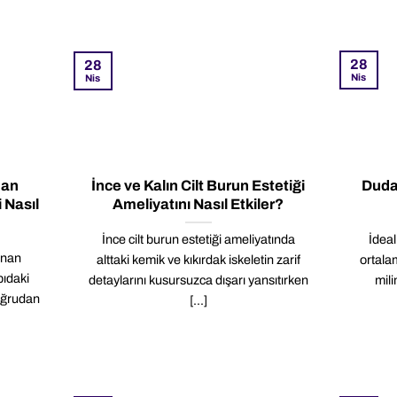
28
28
Nis
Nis
nan
İnce ve Kalın Cilt Burun Estetiği
Duda
 Nasıl
Ameliyatını Nasıl Etkiler?
İnce cilt burun estetiği ameliyatında
İdea
ınan
alttaki kemik ve kıkırdak iskeletin zarif
ortala
pıdaki
detaylarını kusursuzca dışarı yansıtırken
mili
oğrudan
[...]