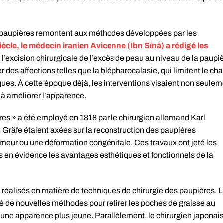
es paupières remontent aux méthodes développées par les
iècle, le médecin iranien Avicenne (Ibn Sīnā) a rédigé les
 l’excision chirurgicale de l’excès de peau au niveau de la paupi
r des affections telles que la blépharocalasie, qui limitent le c
ques. À cette époque déjà, les interventions visaient non seulem
t à améliorer l’apparence.
res » a été employé en 1818 par le chirurgien allemand Karl
Gräfe étaient axées sur la reconstruction des paupières
ur ou une déformation congénitale. Ces travaux ont jeté les
 en évidence les avantages esthétiques et fonctionnels de la
 réalisés en matière de techniques de chirurgie des paupières. 
é de nouvelles méthodes pour retirer les poches de graisse au
r une apparence plus jeune. Parallèlement, le chirurgien japonai