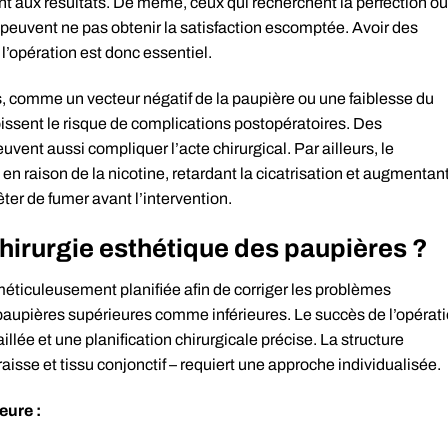
t aux résultats. De même, ceux qui recherchent la perfection ou
peuvent ne pas obtenir la satisfaction escomptée. Avoir des
 l’opération est donc essentiel.
s, comme un vecteur négatif de la paupière ou une faiblesse du
roissent le risque de complications postopératoires. Des
uvent aussi compliquer l’acte chirurgical. Par ailleurs, le
en raison de la nicotine, retardant la cicatrisation et augmentan
ter de fumer avant l’intervention.
hirurgie esthétique des paupières ?
méticuleusement planifiée afin de corriger les problèmes
paupières supérieures comme inférieures. Le succès de l’opérat
lée et une planification chirurgicale précise. La structure
sse et tissu conjonctif – requiert une approche individualisée.
eure :