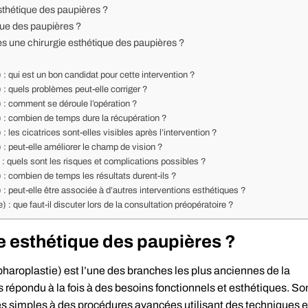
esthétique des paupières ?
que des paupières ?
 une chirurgie esthétique des paupières ?
: qui est un bon candidat pour cette intervention ?
 : quels problèmes peut-elle corriger ?
 : comment se déroule l’opération ?
) : combien de temps dure la récupération ?
 les cicatrices sont-elles visibles après l’intervention ?
 : peut-elle améliorer le champ de vision ?
: quels sont les risques et complications possibles ?
 : combien de temps les résultats durent-ils ?
: peut-elle être associée à d’autres interventions esthétiques ?
 : que faut-il discuter lors de la consultation préopératoire ?
ie esthétique des paupières ?
pharoplastie) est l’une des branches les plus anciennes de la
es répondu à la fois à des besoins fonctionnels et esthétiques. So
les simples à des procédures avancées utilisant des techniques e