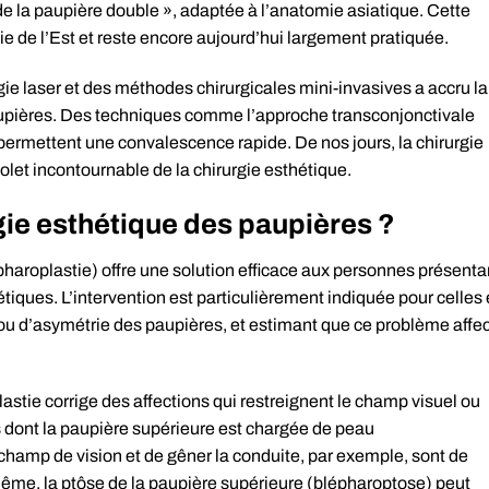
 de la paupière double », adaptée à l’anatomie asiatique. Cette
e de l’Est et reste encore aujourd’hui largement pratiquée.
ogie laser et des méthodes chirurgicales mini-invasives a accru la
paupières. Des techniques comme l’approche transconjonctivale
 permettent une convalescence rapide. De nos jours, la chirurgie
let incontournable de la chirurgie esthétique.
rgie esthétique des paupières ?
pharoplastie) offre une solution efficace aux personnes présenta
iques. L’intervention est particulièrement indiquée pour celles 
ou d’asymétrie des paupières, et estimant que ce problème affe
astie corrige des affections qui restreignent le champ visuel ou
 dont la paupière supérieure est chargée de peau
 champ de vision et de gêner la conduite, par exemple, sont de
ême, la ptôse de la paupière supérieure (blépharoptose) peut