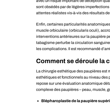
avec un risque important de déception quan
sont obsédés par de légères imperfections 
attentes réalistes vis-à-vis des résultats de
Enfin, certaines particularités anatomique
muscle orbiculaire (orbicularis oculi), acc
interventions antérieures sur la paupière pe
tabagisme perturbe la circulation sanguine 
les complications. Il est recommandé d’arrê
Comment se déroule la c
La chirurgie esthétique des paupières est 
esthétiques et fonctionnels au niveau des 
repose sur une évaluation anatomique détail
complexe des paupières – peau, muscle, grai
Blépharoplastie de la paupière supéri