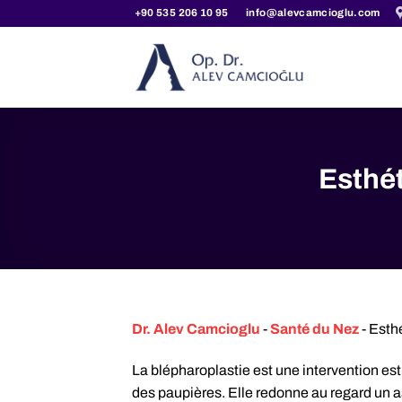
Passer
+90 535 206 10 95
info@alevcamcioglu.com
au
contenu
Esthét
Dr. Alev Camcioglu
-
Santé du Nez
-
Esthé
La blépharoplastie est une intervention est
des paupières. Elle redonne au regard un a