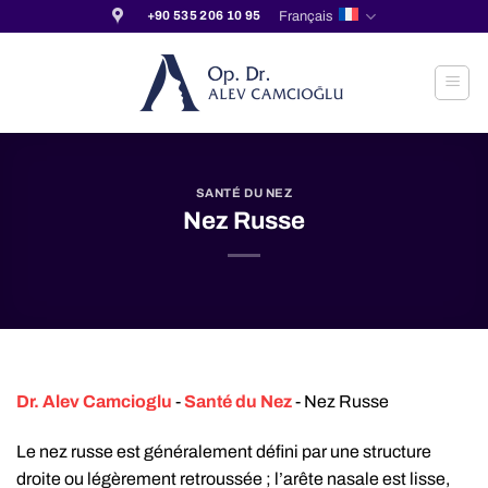
Passer
Français
+90 535 206 10 95
au
contenu
SANTÉ DU NEZ
Nez Russe
Dr. Alev Camcioglu
-
Santé du Nez
-
Nez Russe
Le nez russe est généralement défini par une structure
droite ou légèrement retroussée ; l’arête nasale est lisse,