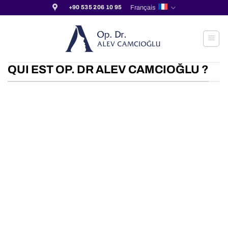
Passer
Français
+90 535 206 10 95
au
contenu
QUI EST OP. DR ALEV CAMCIOĞLU ?