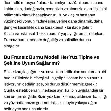
“kontrollü rotasyon” olarak tanımlıyoruz. Yani burun ucunu
kaldırırken, dudağınızla, çenenizle ve alnınızla olan ilişkisini
milimetrik olarak hesaplıyoruz. Bu yaklaşım hastanın
yüzündeki yorgun ifadeyi siler, yerine daha dinamik, daha
genç ve kesinlikle daha karakteristik bir ifade getirir.
Kısacası eski usul “hokka burun” yapaylığı temsil ederken,
Fransız burnu modern doğallığı ve sofistike duruşu
simgeler.
Bu Fransız Burnu Modeli Her Yüz Tipine ve
Şekline Uyum Sağlar mı?
En sık karşılaştığımız ve cevabı en kritik olan sorulardan biri
budur. Elinizde bir fotoğraf ile gelip “Hocam ben bu burnu
istiyorum” dediğinizde, bir durup düşünmemiz gerekir.
Çünkü estetik cerrahi, herkese aynı kalıbın uygulandığı bir
seri üretim değildir. Sizin yüz kemikleriniz, cildinizin kalınlığı
ve yüz hatlarınızın geometrisi, size neyin yakışacağını
belirleyen ana unsurlardır.