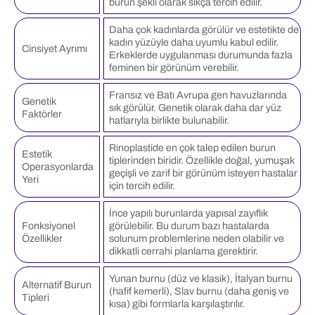
burun şekli olarak sıkça tercih edilir.
Daha çok kadınlarda görülür ve estetikte de
kadın yüzüyle daha uyumlu kabul edilir.
Cinsiyet Ayrımı
Erkeklerde uygulanması durumunda fazla
feminen bir görünüm verebilir.
Fransız ve Batı Avrupa gen havuzlarında
Genetik
sık görülür. Genetik olarak daha dar yüz
Faktörler
hatlarıyla birlikte bulunabilir.
Rinoplastide en çok talep edilen burun
Estetik
tiplerinden biridir. Özellikle doğal, yumuşak
Operasyonlarda
geçişli ve zarif bir görünüm isteyen hastalar
Yeri
için tercih edilir.
İnce yapılı burunlarda yapısal zayıflık
Fonksiyonel
görülebilir. Bu durum bazı hastalarda
Özellikler
solunum problemlerine neden olabilir ve
dikkatli cerrahi planlama gerektirir.
Yunan burnu (düz ve klasik), İtalyan burnu
Alternatif Burun
(hafif kemerli), Slav burnu (daha geniş ve
Tipleri
kısa) gibi formlarla karşılaştırılır.