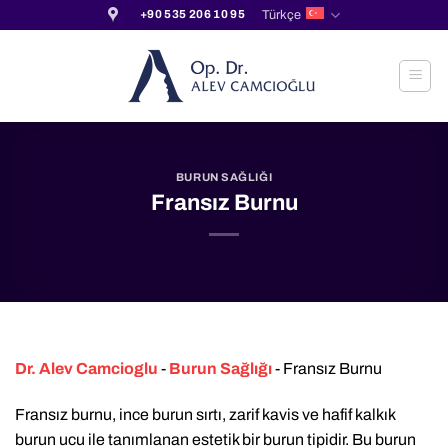
İçeriğe
Türkçe
+90 535 206 10 95
atla
BURUN SAĞLIĞI
Fransız Burnu
Dr. Alev Camcioglu
-
Burun Sağlığı
-
Fransız Burnu
Fransız burnu, ince burun sırtı, zarif kavis ve hafif kalkık
burun ucu ile tanımlanan estetik bir burun tipidir. Bu burun