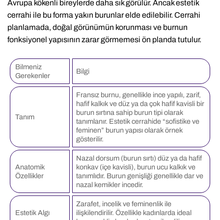
Avrupa kökenli bireylerde daha sık görülür. Ancak estetik
cerrahi ile bu forma yakın burunlar elde edilebilir. Cerrahi
planlamada, doğal görünümün korunması ve burnun
fonksiyonel yapısının zarar görmemesi ön planda tutulur.
Bilmeniz
Bilgi
Gerekenler
Fransız burnu, genellikle ince yapılı, zarif,
hafif kalkık ve düz ya da çok hafif kavisli bir
burun sırtına sahip burun tipi olarak
Tanım
tanımlanır. Estetik cerrahide “sofistike ve
feminen” burun yapısı olarak örnek
gösterilir.
Nazal dorsum (burun sırtı) düz ya da hafif
Anatomik
konkav (içe kavisli), burun ucu kalkık ve
Özellikler
tanımlıdır. Burun genişliği genellikle dar ve
nazal kemikler incedir.
Zarafet, incelik ve feminenlik ile
Estetik Algı
ilişkilendirilir. Özellikle kadınlarda ideal