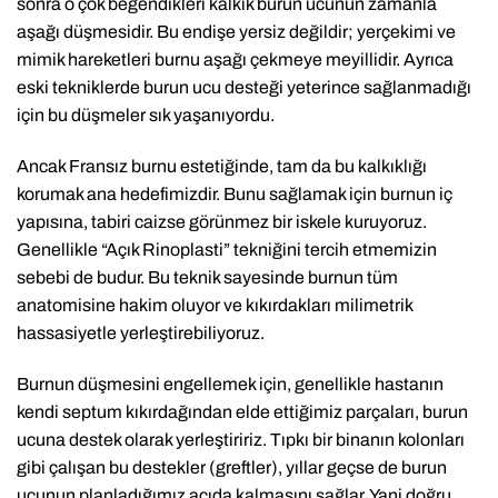
sonra o çok beğendikleri kalkık burun ucunun zamanla
aşağı düşmesidir. Bu endişe yersiz değildir; yerçekimi ve
mimik hareketleri burnu aşağı çekmeye meyillidir. Ayrıca
eski tekniklerde burun ucu desteği yeterince sağlanmadığı
için bu düşmeler sık yaşanıyordu.
Ancak Fransız burnu estetiğinde, tam da bu kalkıklığı
korumak ana hedefimizdir. Bunu sağlamak için burnun iç
yapısına, tabiri caizse görünmez bir iskele kuruyoruz.
Genellikle “Açık Rinoplasti” tekniğini tercih etmemizin
sebebi de budur. Bu teknik sayesinde burnun tüm
anatomisine hakim oluyor ve kıkırdakları milimetrik
hassasiyetle yerleştirebiliyoruz.
Burnun düşmesini engellemek için, genellikle hastanın
kendi septum kıkırdağından elde ettiğimiz parçaları, burun
ucuna destek olarak yerleştiririz. Tıpkı bir binanın kolonları
gibi çalışan bu destekler (greftler), yıllar geçse de burun
ucunun planladığımız açıda kalmasını sağlar. Yani doğru