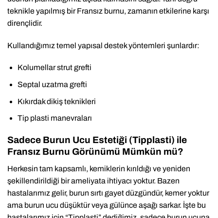
teknikle yapılmış bir Fransız burnu, zamanın etkilerine karşı
dirençlidir.
Kullandığımız temel yapısal destek yöntemleri şunlardır:
Kolumellar strut grefti
Septal uzatma grefti
Kıkırdak dikiş teknikleri
Tip plasti manevraları
Sadece Burun Ucu Estetiği (Tipplasti) ile
Fransız Burnu Görünümü Mümkün mü?
Herkesin tam kapsamlı, kemiklerin kırıldığı ve yeniden
şekillendirildiği bir ameliyata ihtiyacı yoktur. Bazen
hastalarımız gelir, burun sırtı gayet düzgündür, kemer yoktur
ama burun ucu düşüktür veya gülünce aşağı sarkar. İşte bu
hastalarımız için “Tipplasti” dediğimiz, sadece burun ucuna