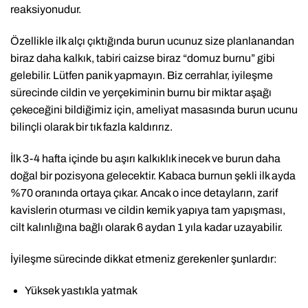
reaksiyonudur.
Özellikle ilk alçı çıktığında burun ucunuz size planlanandan
biraz daha kalkık, tabiri caizse biraz “domuz burnu” gibi
gelebilir. Lütfen panik yapmayın. Biz cerrahlar, iyileşme
sürecinde cildin ve yerçekiminin burnu bir miktar aşağı
çekeceğini bildiğimiz için, ameliyat masasında burun ucunu
bilinçli olarak bir tık fazla kaldırırız.
İlk 3-4 hafta içinde bu aşırı kalkıklık inecek ve burun daha
doğal bir pozisyona gelecektir. Kabaca burnun şekli ilk ayda
%70 oranında ortaya çıkar. Ancak o ince detayların, zarif
kavislerin oturması ve cildin kemik yapıya tam yapışması,
cilt kalınlığına bağlı olarak 6 aydan 1 yıla kadar uzayabilir.
İyileşme sürecinde dikkat etmeniz gerekenler şunlardır:
Yüksek yastıkla yatmak