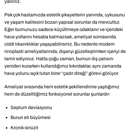
yatırırız.
Pek çok hastamızda estetik şikayetlerin yanında, uykusunu
ve yaşam kalitesini bozan yapısal sorunlar da mevcuttur.
Eğer burnunuzu sadece küçültmeye odaklanır ve içerideki
hava yollarını hesaba katmazsak, ameliyat sonrasında
ciddi tıkanıklıklar yaşayabilirsiniz. Bu nedenle modern
rinoplasti ameliyatlarında, dışarıyı güzelleştirirken içeriyi de
tamir ediyoruz. Hatta çoğu zaman, burnun dış çatısını
yeniden kurarken kullandığımız kıkırdaklar, aynı zamanda
hava yolunu açık tutan birer “çadır direği” görevi görüyor.
Ameliyat sırasında hem estetik şekillendirme yaptığımız
hem de düzelttiğimiz fonksiyonel sorunlar şunlardır:
Septum deviasyonu
Burun eti büyümesi
Kronik sinüzit