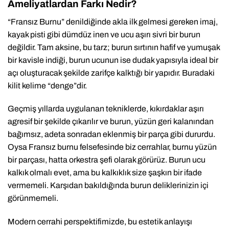
Ameliyatlardan Farkı Nedir?
“Fransız Burnu” denildiğinde akla ilk gelmesi gereken imaj,
kayak pisti gibi dümdüz inen ve ucu aşırı sivri bir burun
değildir. Tam aksine, bu tarz; burun sırtının hafif ve yumuşak
bir kavisle indiği, burun ucunun ise dudak yapısıyla ideal bir
açı oluşturacak şekilde zarifçe kalktığı bir yapıdır. Buradaki
kilit kelime “denge”dir.
Geçmiş yıllarda uygulanan tekniklerde, kıkırdaklar aşırı
agresif bir şekilde çıkarılır ve burun, yüzün geri kalanından
bağımsız, adeta sonradan eklenmiş bir parça gibi dururdu.
Oysa Fransız burnu felsefesinde biz cerrahlar, burnu yüzün
bir parçası, hatta orkestra şefi olarak görürüz. Burun ucu
kalkık olmalı evet, ama bu kalkıklık size şaşkın bir ifade
vermemeli. Karşıdan bakıldığında burun deliklerinizin içi
görünmemeli.
Modern cerrahi perspektifimizde, bu estetik anlayışı