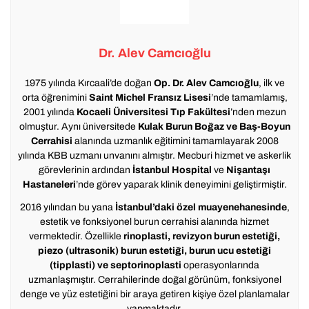
Dr. Alev Camcıoğlu
1975 yılında Kırcaali’de doğan
Op. Dr. Alev Camcıoğlu
, ilk ve
orta öğrenimini
Saint Michel Fransız Lisesi
’nde tamamlamış,
2001 yılında
Kocaeli Üniversitesi Tıp Fakültesi
’nden mezun
olmuştur. Aynı üniversitede
Kulak Burun Boğaz ve Baş-Boyun
Cerrahisi
alanında uzmanlık eğitimini tamamlayarak 2008
yılında KBB uzmanı unvanını almıştır. Mecburi hizmet ve askerlik
görevlerinin ardından
İstanbul Hospital
ve
Nişantaşı
Hastaneleri
’nde görev yaparak klinik deneyimini geliştirmiştir.
2016 yılından bu yana
İstanbul’daki özel muayenehanesinde
,
estetik ve fonksiyonel burun cerrahisi alanında hizmet
vermektedir. Özellikle
rinoplasti, revizyon burun estetiği,
piezo (ultrasonik) burun estetiği, burun ucu estetiği
(tipplasti) ve septorinoplasti
operasyonlarında
uzmanlaşmıştır. Cerrahilerinde doğal görünüm, fonksiyonel
denge ve yüz estetiğini bir araya getiren kişiye özel planlamalar
yapmaktadır.