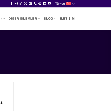
Türkçe
)
DIĞER İŞLEMLER
BLOG
İLETIŞIM
üz