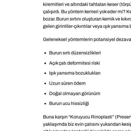
kiremitleri ve altındaki tahtaları keser (törp
çalışırdı. Bu yöntem kemeri yok eder mi? K
bozar. Burun sırtını oluşturan kemik ve kıkır
gelen girintiler-çıkıntılar veya ışık yansıma
Geleneksel yöntemlerin potansiyel dezavant
Burun sırtı düzensizlikleri
Açık çatı deformitesi riski
Işık yansıma bozuklukları
Uzun süren ödem
Doğal olmayan görünüm
Burun ucu hissizliği
Buna karşın “Koruyucu Rinoplasti” (Preser
yaklaşımda biz evin çatısını yukarıdan kes