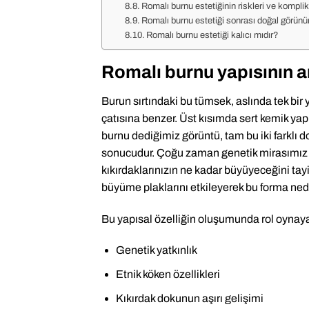
Romalı burnu estetiğinin riskleri ve kompli
Romalı burnu estetiği sonrası doğal görünüm
Romalı burnu estetiği kalıcı mıdır?
Romalı burnu yapısının a
Burun sırtındaki bu tümsek, aslında tek bir 
çatısına benzer. Üst kısımda sert kemik yap
burnu dediğimiz görüntü, tam bu iki farklı
sonucudur. Çoğu zaman genetik mirasımız bu
kıkırdaklarınızın ne kadar büyüyeceğini ta
büyüme plaklarını etkileyerek bu forma nede
Bu yapısal özelliğin oluşumunda rol oynayan
Genetik yatkınlık
Etnik köken özellikleri
Kıkırdak dokunun aşırı gelişimi