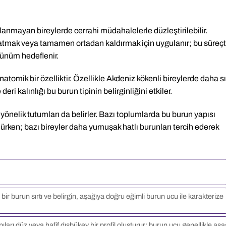
anmayan bireylerde cerrahi müdahalelerle düzleştirilebilir.
atmak veya tamamen ortadan kaldırmak için uygulanır; bu süreç
rünüm hedeflenir.
atomik bir özelliktir. Özellikle Akdeniz kökenli bireylerde daha s
eri kalınlığı bu burun tipinin belirginliğini etkiler.
ne yönelik tutumları da belirler. Bazı toplumlarda bu burun yapısı
lürken; bazı bireyler daha yumuşak hatlı burunları tercih ederek
bir burun sırtı ve belirgin, aşağıya doğru eğimli burun ucu ile karakterize
ları düz veya hafif dışbükey bir profil oluşturur; burun ucu genellikle aşa