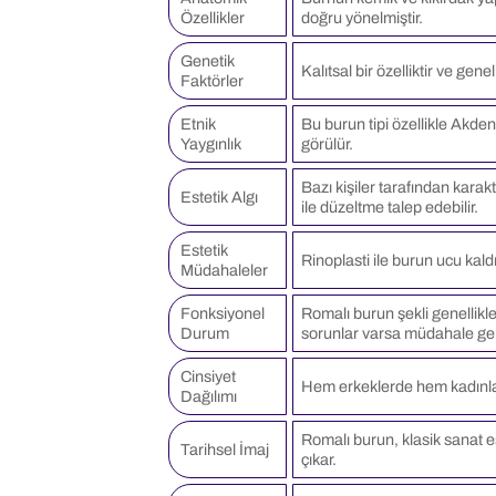
Özellikler
doğru yönelmiştir.
Genetik
Kalıtsal bir özelliktir ve gene
Faktörler
Etnik
Bu burun tipi özellikle Akden
Yaygınlık
görülür.
Bazı kişiler tarafından karakt
Estetik Algı
ile düzeltme talep edebilir.
Estetik
Rinoplasti ile burun ucu kaldırı
Müdahaleler
Fonksiyonel
Romalı burun şekli genellikl
Durum
sorunlar varsa müdahale ger
Cinsiyet
Hem erkeklerde hem kadınlard
Dağılımı
Romalı burun, klasik sanat es
Tarihsel İmaj
çıkar.