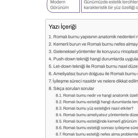
Modern
Günümüzde estetik tercihler 
Görünüm
karakteristik bir yüz özelliği o
Yazı İçeriği
Romalı burnu yapısının anatomik nedenleri n
Kemerli burun ve Romalı burnu nefes almayı 
Geleneksel yöntemler ile koruyucu rinoplasti
Push-down tekniği hangi durumlarda uygula
Let-down tekniği ile Romalı burnu nasıl düzelt
Ameliyatsız burun dolgusu ile Romalı burnu 
İyileşme süreci nasıldır ve nelere dikkat edilm
Sıkça sorulan sorular
Romalı burnu nedir ve hangi anatomik özelli
Romalı burnu estetiği hangi durumlarda terc
Romalı burnu yüz estetiğini nasıl etkiler?
Romalı burnu ameliyatsız yöntemlerle düzelt
Romalı burnu estetiğinde kemerli görünüm 
Romalı burnu estetiği sonrası iyileşme sürec
Romalı burnu estetiği nefes alma problemler