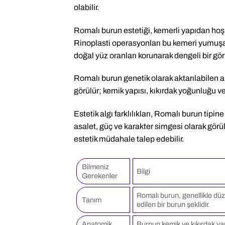
olabilir.
Romalı burun estetiği, kemerli yapıdan hoşl
Rinoplasti operasyonları bu kemeri yumuş
doğal yüz oranları korunarak dengeli bir gö
Romalı burun genetik olarak aktarılabilen an
görülür; kemik yapısı, kıkırdak yoğunluğu ve d
Estetik algı farklılıkları, Romalı burun tipi
asalet, güç ve karakter simgesi olarak görü
estetik müdahale talep edebilir.
Bilmeniz
Bilgi
Gerekenler
Romalı burun, genellikle düz 
Tanım
edilen bir burun şeklidir.
Anatomik
Burnun kemik ve kıkırdak yapı