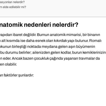
kasyonları nelerdir?
 elde edilebilir mi?
natomik nedenleri nelerdir?
yapıdan ibaret değildir. Burnun anatomik mimarisi, bir binanın
ı alt kısımda ise daha esnek olan kıkırdak yapı bulunur. Romalı
 dokunun birleştiği noktada meydana gelen aşırı büyümenin
 durumu belirler; ailenizden gelen kodlar, burun kemiklerinizin
yin eder. Ancak bazen çocukluk çağında yaşanan travmalar da
n olabilir.
 faktörler şunlardır: