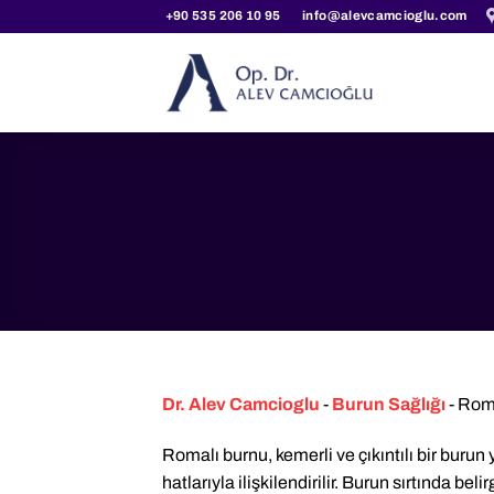
İçeriğe
+90 535 206 10 95
info@alevcamcioglu.com
atla
Dr. Alev Camcioglu
-
Burun Sağlığı
-
Roma
Romalı burnu, kemerli ve çıkıntılı bir burun 
hatlarıyla ilişkilendirilir. Burun sırtında be