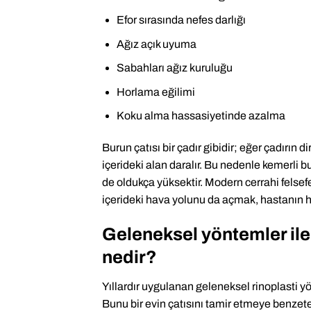
Efor sırasında nefes darlığı
Ağız açık uyuma
Sabahları ağız kuruluğu
Horlama eğilimi
Koku alma hassasiyetinde azalma
Burun çatısı bir çadır gibidir; eğer çadırın 
içerideki alan daralır. Bu nedenle kemerli b
de oldukça yüksektir. Modern cerrahi felse
içerideki hava yolunu da açmak, hastanın hay
Geleneksel yöntemler ile
nedir?
Yıllardır uygulanan geleneksel rinoplasti y
Bunu bir evin çatısını tamir etmeye benzete