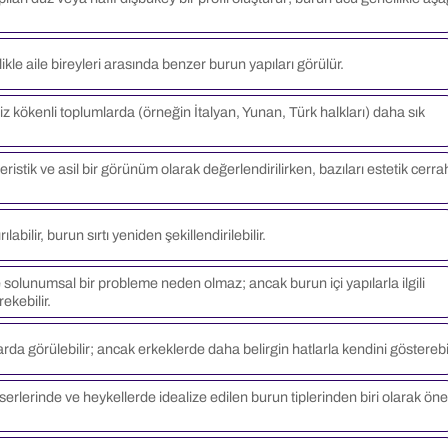
llikle aile bireyleri arasında benzer burun yapıları görülür.
iz kökenli toplumlarda (örneğin İtalyan, Yunan, Türk halkları) daha sık
eristik ve asil bir görünüm olarak değerlendirilirken, bazıları estetik cerra
labilir, burun sırtı yeniden şekillendirilebilir.
e solunumsal bir probleme neden olmaz; ancak burun içi yapılarla ilgili
ekebilir.
a görülebilir; ancak erkeklerde daha belirgin hatlarla kendini gösterebil
erlerinde ve heykellerde idealize edilen burun tiplerinden biri olarak ön