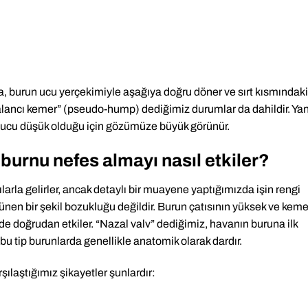
a, burun ucu yerçekimiyle aşağıya doğru döner ve sırt kısmındaki
yalancı kemer” (pseudo-hump) dediğimiz durumlar da dahildir. Yan
 ucu düşük olduğu için gözümüze büyük görünür.
burnu nefes almayı nasıl etkiler?
ılarla gelirler, ancak detaylı bir muayene yaptığımızda işin rengi
nen bir şekil bozukluğu değildir. Burun çatısının yüksek ve keme
 de doğrudan etkiler. “Nazal valv” dediğimiz, havanın buruna ilk
, bu tip burunlarda genellikle anatomik olarak dardır.
şılaştığımız şikayetler şunlardır: