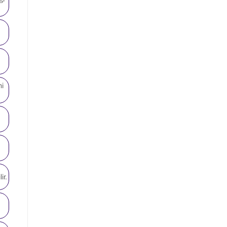
hi
ir.
e