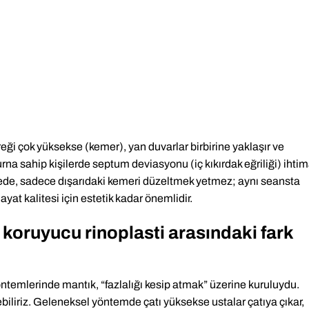
direği çok yüksekse (kemer), yan duvarlar birbirine yaklaşır ve
urna sahip kişilerde septum deviasyonu (iç kıkırdak eğriliği) ihtim
fede, sadece dışarıdaki kemeri düzeltmek yetmez; aynı seansta
at kalitesi için estetik kadar önemlidir.
 koruyucu rinoplasti arasındaki fark
öntemlerinde mantık, “fazlalığı kesip atmak” üzerine kuruluydu.
biliriz. Geleneksel yöntemde çatı yüksekse ustalar çatıya çıkar,