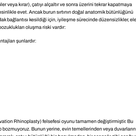
üler veya kırar), çatıyı alçaltır ve sonra üzerini tekrar kapatmaya
esinlikle evet. Ancak burun sırtının doğal anatomik bütünlüğünü
dak bağlantısı kesildiği için, iyileşme sürecinde düzensizlikler, el
 bozuklukları oluşma riski vardır:
ajları şunlardır:
vation Rhinoplasty) felsefesi oyunu tamamen değiştirmiştir. Bu
ip bozmuyoruz. Bunun yerine, evin temellerinden veya duvarların