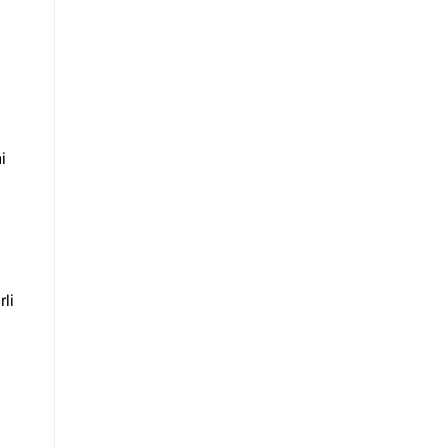
i
rli