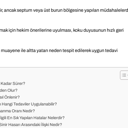
dir, ancak septum veya üst burun bölgesine yapılan müdahaleler
tmak için hekim önerilerine uyulması, koku duyusunun hızlı geri
 muayene ile altta yatan neden tespit edilerek uygun tedavi
e Kadar Sürer?
eden Olur?
ıl Önlenir?
n Hangi Tedaviler Uygulanabilir?
aşanma Oranı Nedir?
gili En Sık Yapılan Hatalar Nelerdir?
nir Hasarı Arasındaki İlişki Nedir?