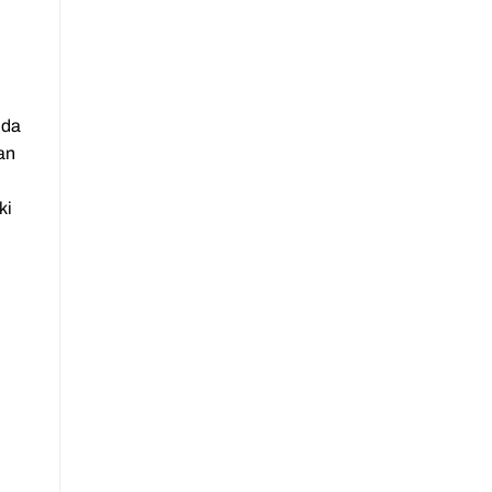
nda
an
ki