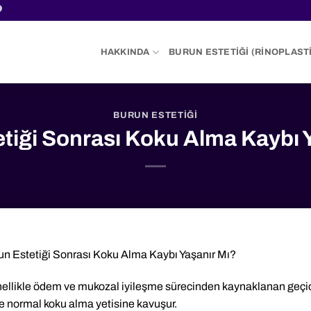
HAKKINDA
BURUN ESTETIĞI (RINOPLASTI
BURUN ESTETIĞI
tiği Sonrası Koku Alma Kaybı 
un Estetiği Sonrası Koku Alma Kaybı Yaşanır Mı?
enellikle ödem ve mukozal iyileşme sürecinden kaynaklanan geçi
de normal koku alma yetisine kavuşur.