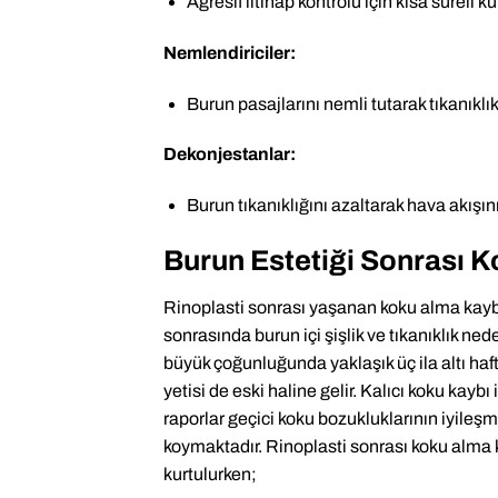
Agresif iltihap kontrolü için kısa süreli kul
Nemlendiriciler:
Burun pasajlarını nemli tutarak tıkanıklık v
Dekonjestanlar:
Burun tıkanıklığını azaltarak hava akışını i
Burun Estetiği Sonrası 
Rinoplasti sonrası yaşanan koku alma kaybı
sonrasında burun içi şişlik ve tıkanıklık n
büyük çoğunluğunda yaklaşık üç ila altı haf
yetisi de eski haline gelir. Kalıcı koku kaybı
raporlar geçici koku bozukluklarının iyil
koymaktadır. Rinoplasti sonrası koku alma
kurtulurken;