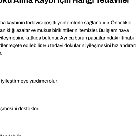
oku Alma Kaybı İçin Hangi Tedaviler
 kaybının tedavisi çeşitli yöntemlerle sağlanabilir. Öncelikle
nıklığı azaltır ve mukus birikintilerini temizler. Bu işlem hava
yileşmesine katkıda bulunur. Ayrıca burun pasajlarındaki iltihabı
ler reçete edilebilir. Bu tedavi dokuların iyileşmesini hızlandırar
.
iyileştirmeye yardımcı olur.
leşmesini destekler.