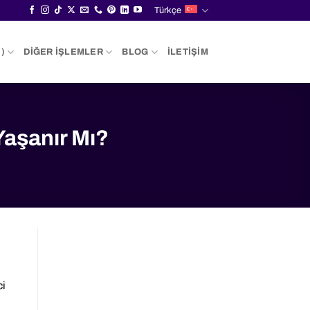
Türkçe
)
DIĞER İŞLEMLER
BLOG
İLETIŞIM
Yaşanır Mı?
ci