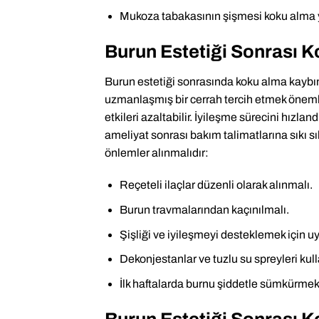
Mukoza tabakasının şişmesi koku alma y
Burun Estetiği Sonrası K
Burun estetiği sonrasında koku alma kaybı
uzmanlaşmış bir cerrah tercih etmek önemli
etkileri azaltabilir. İyileşme sürecini hızl
ameliyat sonrası bakım talimatlarına sıkı 
önlemler alınmalıdır:
Reçeteli ilaçlar düzenli olarak alınmalı.
Burun travmalarından kaçınılmalı.
Şişliği ve iyileşmeyi desteklemek için u
Dekonjestanlar ve tuzlu su spreyleri kulla
İlk haftalarda burnu şiddetle sümkürmekt