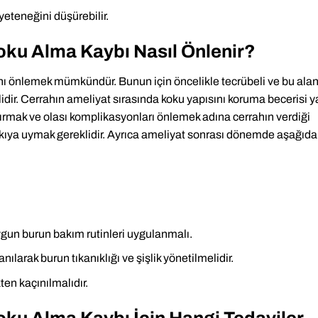
eteneğini düşürebilir.
oku Alma Kaybı Nasıl Önlenir?
nı önlemek mümkündür. Bunun için öncelikle tecrübeli ve bu ala
dir. Cerrahın ameliyat sırasında koku yapısını koruma becerisi y
andırmak ve olası komplikasyonları önlemek adına cerrahın verdiği
sıkıya uymak gereklidir. Ayrıca ameliyat sonrası dönemde aşağıda
ygun burun bakım rutinleri uygulanmalı.
nılarak burun tıkanıklığı ve şişlik yönetilmelidir.
en kaçınılmalıdır.