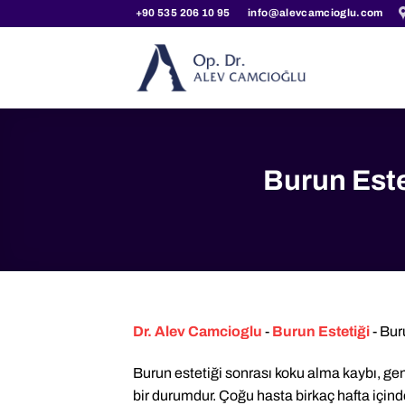
İçeriğe
+90 535 206 10 95
info@alevcamcioglu.com
atla
Burun Este
Dr. Alev Camcioglu
-
Burun Estetiği
-
Bur
Burun estetiği sonrası koku alma kaybı, g
bir durumdur. Çoğu hasta birkaç hafta için