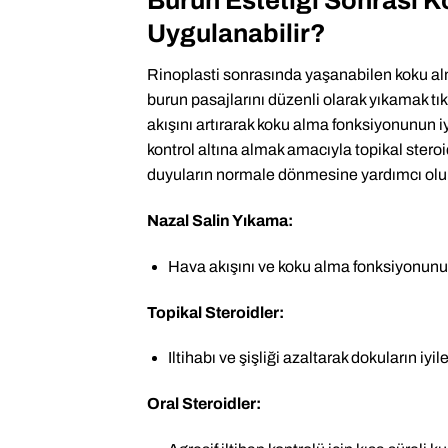
Burun Estetiği Sonrası K
Uygulanabilir?
Rinoplasti sonrasında yaşanabilen koku alma
burun pasajlarını düzenli olarak yıkamak tıka
akışını artırarak koku alma fonksiyonunun i
kontrol altına almak amacıyla topikal steroid
duyuların normale dönmesine yardımcı olur
Nazal Salin Yıkama:
Hava akışını ve koku alma fonksiyonunu 
Topikal Steroidler:
Iltihabı ve şişliği azaltarak dokuların iyi
Oral Steroidler: