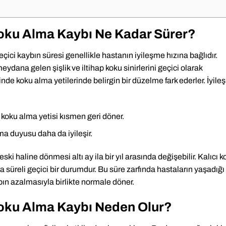
Koku Alma Kaybı Ne Kadar Sürer?
çici kaybın süresi genellikle hastanın iyileşme hızına bağlıdır.
dana gelen şişlik ve iltihap koku sinirlerini geçici olarak
çinde koku alma yetilerinde belirgin bir düzelme fark ederler. İyil
a koku alma yetisi kısmen geri döner.
ma duyusu daha da iyileşir.
 haline dönmesi altı ay ila bir yıl arasında değişebilir. Kalıcı k
a süreli geçici bir durumdur. Bu süre zarfında hastaların yaşadığı
bın azalmasıyla birlikte normale döner.
Koku Alma Kaybı Neden Olur?