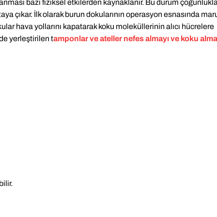
nması bazı fiziksel etkilerden kaynaklanır. Bu durum çoğunlukl
ortaya çıkar. İlk olarak burun dokularının operasyon esnasında mar
kular hava yollarını kapatarak koku moleküllerinin alıcı hücrelere
e yerleştirilen t
amponlar ve ateller nefes almayı ve koku alm
lir.