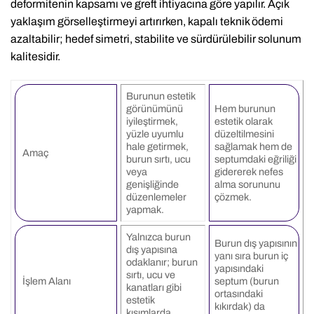
deformitenin kapsamı ve greft ihtiyacına göre yapılır. Açık
yaklaşım görselleştirmeyi artırırken, kapalı teknik ödemi
azaltabilir; hedef simetri, stabilite ve sürdürülebilir solunum
kalitesidir.
Burunun estetik
görünümünü
Hem burunun
iyileştirmek,
estetik olarak
yüzle uyumlu
düzeltilmesini
hale getirmek,
sağlamak hem de
Amaç
burun sırtı, ucu
septumdaki eğriliği
veya
gidererek nefes
genişliğinde
alma sorununu
düzenlemeler
çözmek.
yapmak.
Yalnızca burun
Burun dış yapısının
dış yapısına
yanı sıra burun iç
odaklanır; burun
yapısındaki
sırtı, ucu ve
İşlem Alanı
septum (burun
kanatları gibi
ortasındaki
estetik
kıkırdak) da
kısımlarda