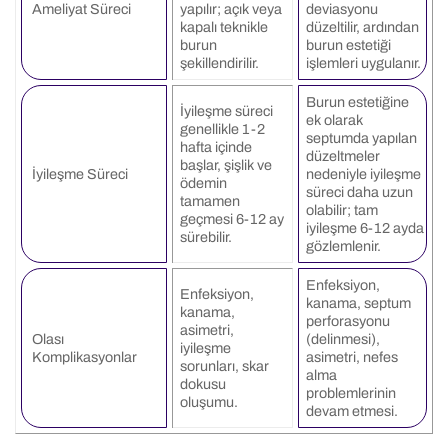
Ameliyat Süreci
yapılır; açık veya
deviasyonu
kapalı teknikle
düzeltilir, ardından
burun
burun estetiği
şekillendirilir.
işlemleri uygulanır.
Burun estetiğine
İyileşme süreci
ek olarak
genellikle 1-2
septumda yapılan
hafta içinde
düzeltmeler
başlar, şişlik ve
İyileşme Süreci
nedeniyle iyileşme
ödemin
süreci daha uzun
tamamen
olabilir; tam
geçmesi 6-12 ay
iyileşme 6-12 ayda
sürebilir.
gözlemlenir.
Enfeksiyon,
Enfeksiyon,
kanama, septum
kanama,
perforasyonu
asimetri,
Olası
(delinmesi),
iyileşme
Komplikasyonlar
asimetri, nefes
sorunları, skar
alma
dokusu
problemlerinin
oluşumu.
devam etmesi.