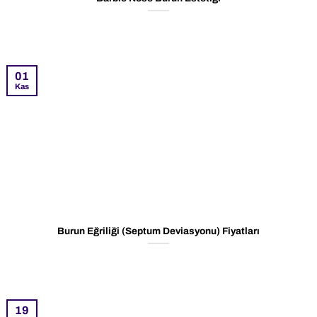
01
Kas
Burun Eğriliği (Septum Deviasyonu) Fiyatları
19