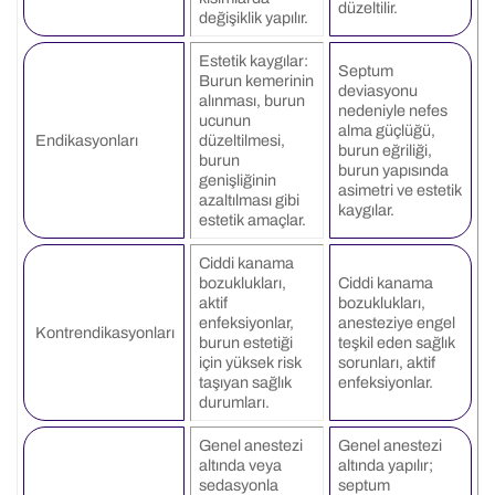
düzeltilir.
değişiklik yapılır.
Estetik kaygılar:
Septum
Burun kemerinin
deviasyonu
alınması, burun
nedeniyle nefes
ucunun
alma güçlüğü,
Endikasyonları
düzeltilmesi,
burun eğriliği,
burun
burun yapısında
genişliğinin
asimetri ve estetik
azaltılması gibi
kaygılar.
estetik amaçlar.
Ciddi kanama
bozuklukları,
Ciddi kanama
aktif
bozuklukları,
enfeksiyonlar,
anesteziye engel
Kontrendikasyonları
burun estetiği
teşkil eden sağlık
için yüksek risk
sorunları, aktif
taşıyan sağlık
enfeksiyonlar.
durumları.
Genel anestezi
Genel anestezi
altında veya
altında yapılır;
sedasyonla
septum