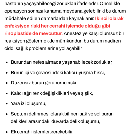
hastanın yaşayabileceği zorlukları ifade eder. Öncelikle
operasyon sonrası kanama meydana gelebilir ki bu durum
müdahale edilen damarlardan kaynaklanır.
İkincil olarak
enfeksiyon riski her cerrahi işlemde olduğu gibi
rinoplastide de mevcuttur.
Anesteziye karşı olumsuz bir
reaksiyon göstermek de mümkündür; bu durum nadiren
ciddi sağlık problemlerine yol açabilir.
Burundan nefes almada yaşanabilecek zorluklar,
Burun içi ve çevresindeki kalıcı uyuşma hissi,
Düzensiz burun görünümü riski,
Kalıcı ağrı renk değişiklikleri veya şişlik,
Yara izi oluşumu,
Septum delinmesi olarak bilinen sağ ve sol burun
delikleri arasındaki duvarda delik oluşumu,
Ek cerrahi işlemler gerekebilir,