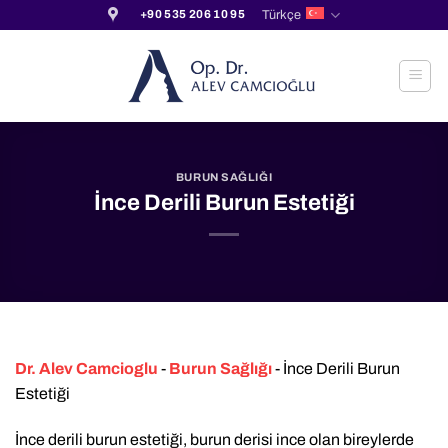
İçeriğe
Türkçe
+90 535 206 10 95
atla
BURUN SAĞLIĞI
İnce Derili Burun Estetiği
Dr. Alev Camcioglu
-
Burun Sağlığı
-
İnce Derili Burun
Estetiği
İnce derili burun estetiği, burun derisi ince olan bireylerde