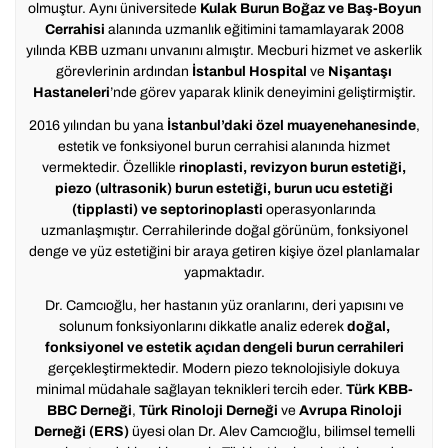
olmuştur. Aynı üniversitede
Kulak Burun Boğaz ve Baş-Boyun
Cerrahisi
alanında uzmanlık eğitimini tamamlayarak 2008
yılında KBB uzmanı unvanını almıştır. Mecburi hizmet ve askerlik
görevlerinin ardından
İstanbul Hospital
ve
Nişantaşı
Hastaneleri
’nde görev yaparak klinik deneyimini geliştirmiştir.
2016 yılından bu yana
İstanbul’daki özel muayenehanesinde
,
estetik ve fonksiyonel burun cerrahisi alanında hizmet
vermektedir. Özellikle
rinoplasti, revizyon burun estetiği,
piezo (ultrasonik) burun estetiği, burun ucu estetiği
(tipplasti) ve septorinoplasti
operasyonlarında
uzmanlaşmıştır. Cerrahilerinde doğal görünüm, fonksiyonel
denge ve yüz estetiğini bir araya getiren kişiye özel planlamalar
yapmaktadır.
Dr. Camcıoğlu, her hastanın yüz oranlarını, deri yapısını ve
solunum fonksiyonlarını dikkatle analiz ederek
doğal,
fonksiyonel ve estetik açıdan dengeli burun cerrahileri
gerçekleştirmektedir. Modern piezo teknolojisiyle dokuya
minimal müdahale sağlayan teknikleri tercih eder.
Türk KBB-
BBC Derneği
,
Türk Rinoloji Derneği
ve
Avrupa Rinoloji
Derneği (ERS)
üyesi olan Dr. Alev Camcıoğlu, bilimsel temelli