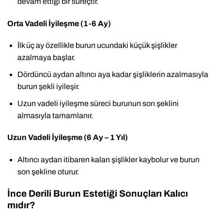
devam ettiği bir süreçtir.
Orta Vadeli İyileşme (1-6 Ay)
İlk üç ay özellikle burun ucundaki küçük şişlikler
azalmaya başlar.
Dördüncü aydan altıncı aya kadar şişliklerin azalmasıyla
burun şekli iyileşir.
Uzun vadeli iyileşme süreci burunun son şeklini
almasıyla tamamlanır.
Uzun Vadeli İyileşme (6 Ay – 1 Yıl)
Altıncı aydan itibaren kalan şişlikler kaybolur ve burun
son şekline oturur.
İnce Derili Burun Estetiği Sonuçları Kalıcı
mıdır?