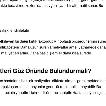
kta tedavi merkezleri daha uygun fiyatlı bir alternatif sunar. Bu
ilişkilendirilebilir.
kileyen bir diğer kritik faktördür. Rinoplasti prosedürlerinin süre
enlik gösterir. Daha uzun süren ameliyatlar ameliyathanede daha
 maliyetleri artırır. Daha basit işlemler daha kısa sürede
etleri Göz Önünde Bulundurmalı?
ken hastaların bazı ek maliyetleri dikkate alması gerekmektedir. İl
rçekleşen konsültasyonlar genel ücrete dahil olmayabilir. Bu
ürecinin yönetimi için kritik öneme sahiptir. Hastalar ayrıca şunl