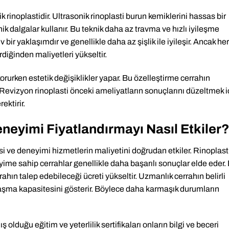
k rinoplastidir. Ultrasonik rinoplasti burun kemiklerini hassas bir
ik dalgalar kullanır. Bu teknik daha az travma ve hızlı iyileşme
bir yaklaşımdır ve genellikle daha az şişlik ile iyileşir. Ancak her 
diğinden maliyetleri yükseltir.
 korurken estetik değişiklikler yapar. Bu özelleştirme cerrahın
r. Revizyon rinoplasti önceki ameliyatların sonuçlarını düzeltmek i
ektirir.
neyimi Fiyatlandırmayı Nasıl Etkiler
i ve deneyimi hizmetlerin maliyetini doğrudan etkiler. Rinoplast
ime sahip cerrahlar genellikle daha başarılı sonuçlar elde eder.
ahın talep edebileceği ücreti yükseltir. Uzmanlık cerrahın belirli
ı aşma kapasitesini gösterir. Böylece daha karmaşık durumların
 olduğu eğitim ve yeterlilik sertifikaları onların bilgi ve beceri