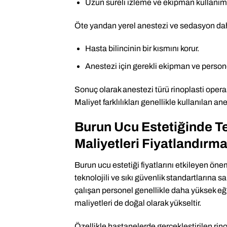
Uzun süreli izleme ve ekipman kullanımı
Öte yandan yerel anestezi ve sedasyon da
Hasta bilincinin bir kısmını korur.
Anestezi için gerekli ekipman ve persone
Sonuç olarak anestezi türü rinoplasti oper
Maliyet farklılıkları genellikle kullanılan 
Burun Ucu Estetiğinde Te
Maliyetleri Fiyatlandırma
Burun ucu estetiği fiyatlarını etkileyen önem
teknolojili ve sıkı güvenlik standartlarına s
çalışan personel genellikle daha yüksek eğ
maliyetleri de doğal olarak yükseltir.
Özellikle hastanelerde gerçekleştirilen rin