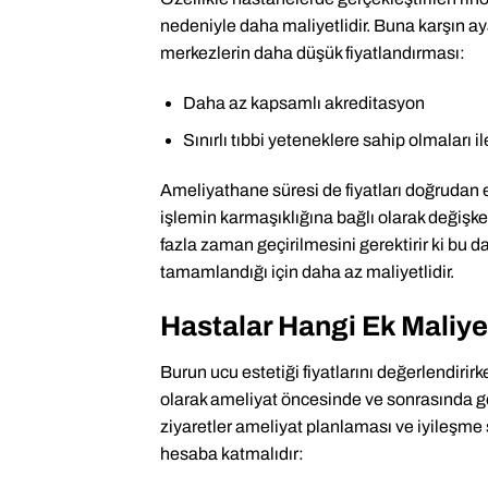
nedeniyle daha maliyetlidir. Buna karşın aya
merkezlerin daha düşük fiyatlandırması:
Daha az kapsamlı akreditasyon
Sınırlı tıbbi yeteneklere sahip olmaları ile 
Ameliyathane süresi de fiyatları doğrudan et
işlemin karmaşıklığına bağlı olarak değişk
fazla zaman geçirilmesini gerektirir ki bu da
tamamlandığı için daha az maliyetlidir.
Hastalar Hangi Ek Maliy
Burun ucu estetiği fiyatlarını değerlendirir
olarak ameliyat öncesinde ve sonrasında ge
ziyaretler ameliyat planlaması ve iyileşme s
hesaba katmalıdır: