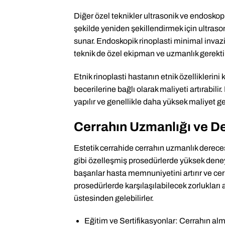
Diğer özel teknikler ultrasonik ve endoskopi
şekilde yeniden şekillendirmek için ultrason
sunar. Endoskopik rinoplasti minimal invaziv 
teknik de özel ekipman ve uzmanlık gerektir
Etnik rinoplasti hastanın etnik özelliklerini
becerilerine bağlı olarak maliyeti artırabili
yapılır ve genellikle daha yüksek maliyet ger
Cerrahın Uzmanlığı ve De
Estetik cerrahide cerrahın uzmanlık dereces
gibi özelleşmiş prosedürlerde yüksek deney
başarılar hasta memnuniyetini artırır ve cerr
prosedürlerde karşılaşılabilecek zorluklar
üstesinden gelebilirler.
Eğitim ve Sertifikasyonlar: Cerrahın almış