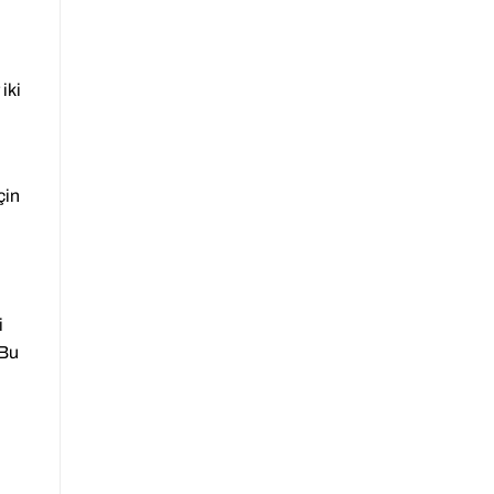
iki
çin
?
i
 Bu