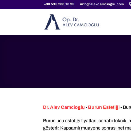
İçeriğe
+90 535 206 10 95
info@alevcamcioglu.com
atla
Dr. Alev Camcioglu
-
Burun Estetiği
-
Buru
Burun ucu estetiği fiyatları, cerrahi tekni
gösterir. Kapsamlı muayene sonrası net mali