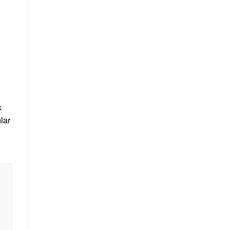
k
lar