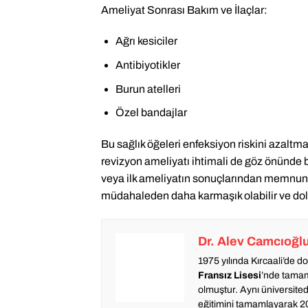
Ameliyat Sonrası Bakım ve İlaçlar:
Ağrı kesiciler
Antibiyotikler
Burun atelleri
Özel bandajlar
Bu sağlık öğeleri enfeksiyon riskini azaltm
revizyon ameliyatı ihtimali de göz önünde
veya ilk ameliyatın sonuçlarından memnun 
müdahaleden daha karmaşık olabilir ve dolay
Dr. Alev Camcıoğl
1975 yılında Kırcaali’de 
Fransız Lisesi
’nde tamam
olmuştur. Aynı üniversite
eğitimini tamamlayarak 20