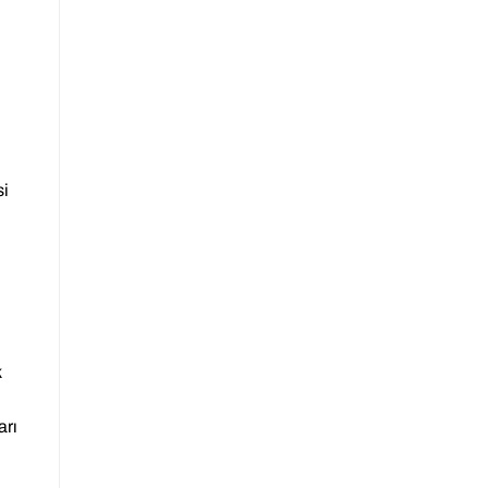
si
k
arı