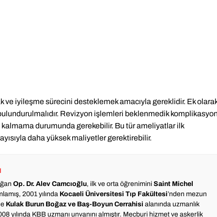
ak ve iyileşme sürecini desteklemek amacıyla gereklidir. Ek olara
 bulundurulmalıdır. Revizyon işlemleri beklenmedik komplikasyon
kalmama durumunda gerekebilir. Bu tür ameliyatlar ilk
ısıyla daha yüksek maliyetler gerektirebilir.
u
doğan
Op. Dr. Alev Camcıoğlu
, ilk ve orta öğrenimini
Saint Michel
lamış, 2001 yılında
Kocaeli Üniversitesi Tıp Fakültesi
’nden mezun
de
Kulak Burun Boğaz ve Baş-Boyun Cerrahisi
alanında uzmanlık
08 yılında KBB uzmanı unvanını almıştır. Mecburi hizmet ve askerlik