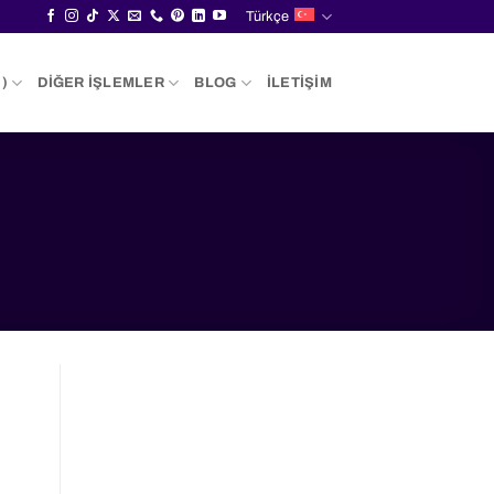
Türkçe
)
DIĞER İŞLEMLER
BLOG
İLETIŞIM