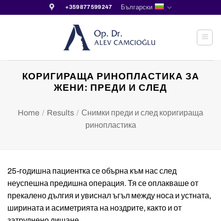
Skip
Български
+359877599247
to
content
КОРИГИРАЩА РИНОПЛАСТИКА ЗА
ЖЕНИ: ПРЕДИ И СЛЕД
Home
/
Results
/
Снимки преди и след коригираща
ринопластика
25-годишна пациентка се обърна към нас след
неуспешна предишна операция. Тя се оплакваше от
прекалено дългия и увиснал ъгъл между носа и устната,
ширината и асиметрията на ноздрите, както и от
затруднено дишане.