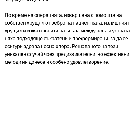
По време на операцията, извършена с помощта на
собствен хрущял от ребро на пациентката, излишният
хрущял и кожа в зоната на ъгъла между носа и устната
бяха подходящо съкратени и преформирани, за да се
осигури здрава носна опора. Решаването на този
уникален случай чрез предизвикателни, но ефективни
методи ни донесе и особено удовлетворение.