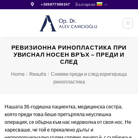
Skip
Български
+359877599247
to
content
РЕВИЗИОННА РИНОПЛАСТИКА ПРИ
УВИСНАЛ НОСЕН ВРЪХ – ПРЕДИ И
СЛЕД
Home
/
Results
/
Снимки преди и след коригираща
ринопластика
Нашата 35-годишна пациентка, медицинска сестра,
която преди това беше претърпяла неуспешна
операция, се обърна към нас недоволна от своя нос. Не
харесваше, че той е прекалено дълъг и
непропорционално голям спрямо лицето ѝ, с гърбичка и