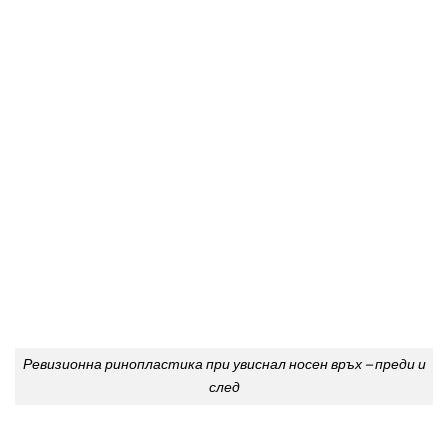
Ревизионна ринопластика при увиснал носен връх – преди и
след