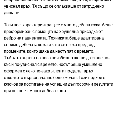
увиснал връх. Тя също се оплакваше от затруднено
дишане.
Този нос, характеризиращ се с много дебела кожа, беше
преформиран с помощта на хрущялна присадка от
ребро на пациентката. Техниката беше адаптирана
спрямо дебелата кожа и като се взеха предвид
промените, които щяха да настъпят с времето.
Тъй като върхът на носа неизбежно щеше да стане по-
къс и по-увиснал с времето, носът беше умишлено
оформен с леко по-закръглен и по-дълъг връх,
отколкото първоначално беше желан. Този подход е
ключов за постигане на успешни дългосрочни резултати
при носове с много дебела кожа.