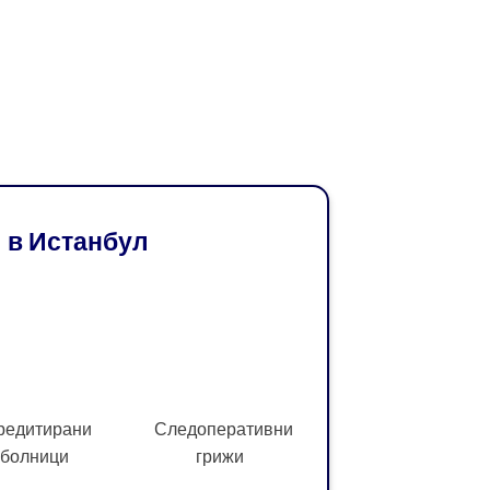
 в Истанбул
редитирани
Следоперативни
болници
грижи