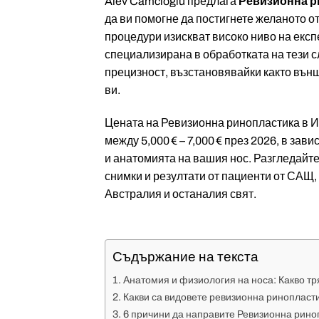
Alev Camcıoğlu предлага
Ревизионна р
да ви помогне да постигнете желаното о
процедури изискват високо ниво на експ
специализирана в обработката на тези с
прецизност, възстановявайки както външ
ви.
Цената на Ревизионна ринопластика в И
между 5,000 € – 7,000 € през 2026, в зав
и анатомията на вашия нос. Разгледайте
снимки и резултати от пациенти от САЩ,
Австралия и останалия свят.
Съдържание на текста
Анатомия и физиология на носа: Какво тр
Какви са видовете ревизионна ринопласт
6 причини да направите Ревизионна рино