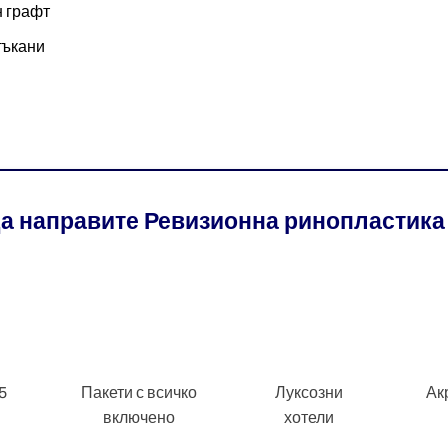
н графт
тъкани
да направите Ревизионна ринопластика
5
Пакети с всичко
Луксозни
Ак
включено
хотели