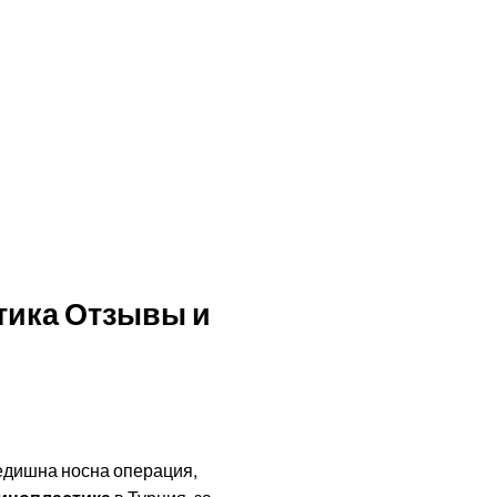
тика Отзывы и
редишна носна операция,