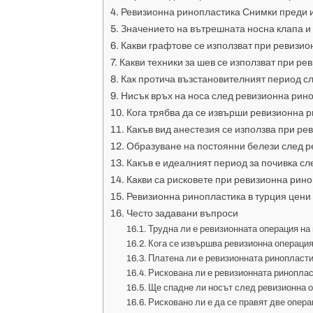
Ревизионна ринопластика Снимки преди и
Значението на вътрешната носна клапа и
Какви графтове се използват при ревизи
Какви техники за шев се използват при р
Как протича възстановителният период с
Нисък връх на носа след ревизионна рин
Кога трябва да се извърши ревизионна 
Какъв вид анестезия се използва при р
Образуване на постоянни белези след 
Какъв е идеалният период за почивка с
Какви са рисковете при ревизионна рин
Ревизионна ринопластика в турция цени 
Често задавани въпроси
Трудна ли е ревизионната операция на
Кога се извършва ревизионна операци
Платена ли е ревизионната ринопласт
Рискована ли е ревизионната ринопла
Ще спадне ли носът след ревизионна 
Рисковано ли е да се правят две опера