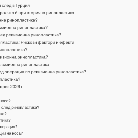
 след в Турция
 ролята ѝ при вторична ринопластика
онна ринопластика?
евизионна ринопластика?
лед ревизионна ринопластика?
опластика: Рискови фактори и ефекти
ринопластика?
евизионна ринопластика?
ревизионна ринопластика
лед операция по ревизионна ринопластика?
опластика?
през 2026 г
 носа?
я след ринопластика?
ика?
стика?
операция?
ции на носа?