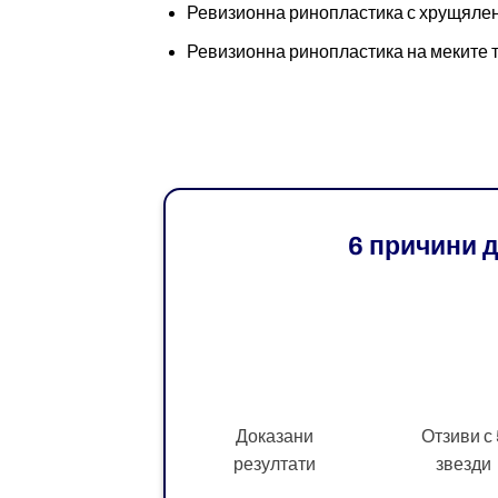
Ревизионна ринопластика с хрущяле
Ревизионна ринопластика на меките 
6 причини 
Доказани
Отзиви с 
резултати
звезди