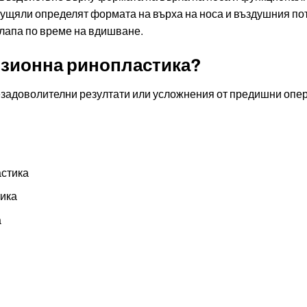
ущяли определят формата на върха на носа и въздушния пот
лапа по време на вдишване.
изионна ринопластика?
задоволителни резултати или усложнения от предишни опер
астика
ика
а