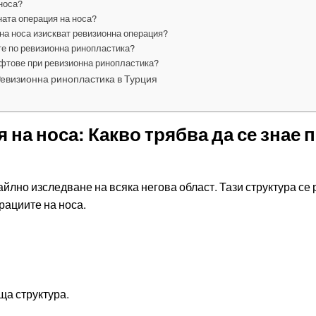
 носа?
ната операция на носа?
на носа изискват ревизионна операция?
те по ревизионна ринопластика?
афтове при ревизионна ринопластика?
Ревизионна ринопластика в Турция
на носа: Какво трябва да се знае 
лно изследване на всяка негова област. Тази структура се р
рациите на носа.
а структура.