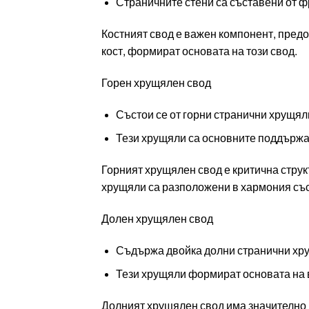
Страничните стени са съставени от ф
Костният свод е важен компонент, предо
кост, формират основата на този свод.
Горен хрущялен свод
Състои се от горни странични хрущяли
Тези хрущяли са основните поддържа
Горният хрущялен свод е критична структ
хрущяли са разположени в хармония със
Долен хрущялен свод
Съдържа двойка долни странични хру
Тези хрущяли формират основата на 
Долният хрущялен свод има значително 