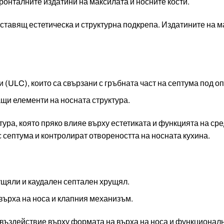
ронталните издатини на максилата и носните кости.
ставящ естетическа и структурна подкрепа. Издатините на ма
 (ULC), които са свързани с гръбната част на септума под о
щи елементи на носната структура.
ура, която пряко влияе върху естетиката и функцията на сре
 септума и контролират отвореността на носната кухина.
щяли и каудален септален хрущял.
върха на носа и клапния механизъм.
въздействие върху формата на върха на носа и функционалн