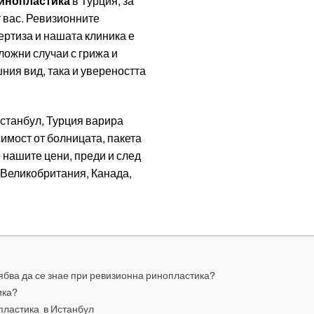
инопластика
в Турция, за
т вас. Ревизионните
ертиза и нашата клиника е
ложни случаи с грижа и
ния вид, така и увереността
станбул, Турция варира
исимост от болницата, пакета
 нашите цени, преди и след
 Великобритания, Канада,
ябва да се знае при ревизионна ринопластика?
ика?
пластика в Истанбул