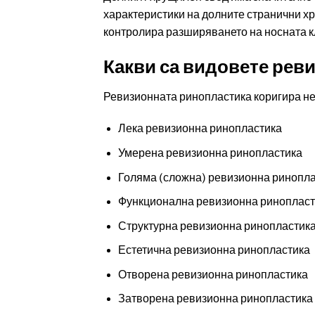
характеристики на долните странични хр
контролира разширяването на носната к
Какви са видовете рев
Ревизионната ринопластика коригира не
Лека ревизионна ринопластика
Умерена ревизионна ринопластика
Голяма (сложна) ревизионна ринопл
Функционална ревизионна ринопласт
Структурна ревизионна ринопластик
Естетична ревизионна ринопластика
Отворена ревизионна ринопластика
Затворена ревизионна ринопластика