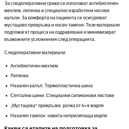
За следоперативни грижи се използват антибиотичен
мехлем, лепенка и специално изработени носови
калъпи. За комфорта на пациента се осигуряват
мустацово превръзка и носен тампон. Тези материали
подпомагат процеса на оздравяване и минимизират
възможните усложнения след операцията.
Следоперативни материали:
Антибиотичен мехлем
Лепенка
Назален калъп: Термопластична шина
Септални шини: Специални силиконови листове
„Мустацова“ превръзка: ролка от 4×4 марля
Назален тампон: навита неприлипаща марля
Какви са етапите на подготовка за