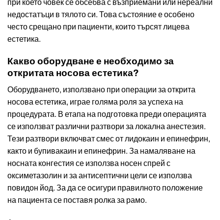
при което човек се обсебва с възприемани или нереални
недостатъци в тялото си. Това състояние е особено
често срещано при пациенти, които търсят лицева
естетика.
Какво оборудване е необходимо за
откритата носова естетика?
Оборудването, използвано при операции за открита
носова естетика, играе голяма роля за успеха на
процедурата. В етапа на подготовка преди операцията
се използват различни разтвори за локална анестезия.
Тези разтвори включват смес от лидокаин и епинефрин,
както и бупивакаин и епинефрин. За намаляване на
носната конгестия се използва носен спрей с
оксиметазолин и за антисептични цели се използва
повидон йод. За да се осигури правилното положение
на пациента се поставя ролка за рамо.