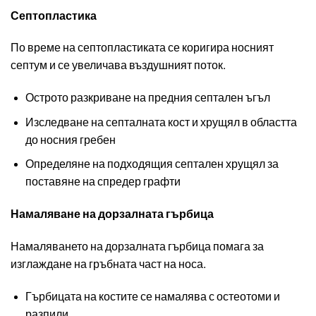
Септопластика
По време на септопластиката се коригира носният
септум и се увеличава въздушният поток.
Острото разкриване на предния септален ъгъл
Изследване на септалната кост и хрущял в областта
до носния гребен
Определяне на подходящия септален хрущял за
поставяне на спредер графти
Намаляване на дорзалната гърбица
Намаляването на дорзалната гърбица помага за
изглаждане на гръбната част на носа.
Гърбицата на костите се намалява с остеотоми и
разпили.