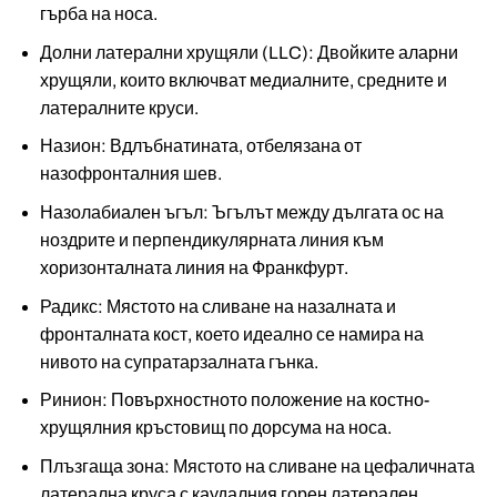
гърба на носа.
Долни латерални хрущяли (LLC): Двойките аларни
хрущяли, които включват медиалните, средните и
латералните круси.
Назион: Вдлъбнатината, отбелязана от
назофронталния шев.
Назолабиален ъгъл: Ъгълът между дългата ос на
ноздрите и перпендикулярната линия към
хоризонталната линия на Франкфурт.
Радикс: Мястото на сливане на назалната и
фронталната кост, което идеално се намира на
нивото на супратарзалната гънка.
Ринион: Повърхностното положение на костно-
хрущялния кръстовищ по дорсума на носа.
Плъзгаща зона: Мястото на сливане на цефаличната
латерална круса с каудалния горен латерален