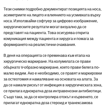
Тези снимки подробно документират позицията на носа,
асиметриите на лицето и влиянието на усмивката върху
носа. Използвайки софтуер за цифрово изображение,
хирургическите резултати могат визуално да се
представят на пациента. Това осигурява открита
комуникация между пациента и хирурга и помага за
формирането на реалистични очаквания.
В деня на операцията се преминава към етапа на
хирургическо маркиране. На колумелата се прави
обърнато V-образно маркиране, което прави белега по-
малко видим. Ако е необходимо, се правят и маркировки
за остеотомия и намаляване на основата на алата. За
да се намали рискът от инфекция в хирургическата зона,
се прилага еднократна доза интравенозни антибиотици.
Също така, за да се контролира отокът и кървенето, се
прилагат еднократна доза стероид и транексамова