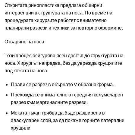
Откритата ринопластика предлага обширни
интервенции в структурата на носа. По време на
процедурата хирурзите работят с внимателно
планирани разрези и техники за повторно оформяне.
Отваряне на носа
Този процес осигурява ясен достъп до структурата на
носа. Хирургът напредва, без да уврежда хрущялите
под кожата на носа.
Прави се разрез в обърнато V-образна форма.
Прехожда се внимателно от средния колумеларен
разрез към маргиналните разрези.
Меката тъкан трябва да бъде разширена в
аваскуларен слой, за да покаже горните латерални
хрущяли.