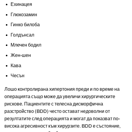
Ехинацея
Глюкозамин
Гинко билоба
Голдънсал
Млечен бодил
Жен-шен
Кава
Чесън
Лошо контролирана хипертония преди и по време на
операцията също може да увеличи хирургическите
рискове. Пациентите с телесна дисморфична
разстройство (BDD) често остават недоволни от
резултатите след операцията и могат да показват по-
висока агресивност към хирурзите. BDD е състояние,