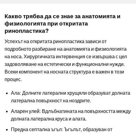
Какво трябва да се знае за анатомията и
физиологията при откритата
ринопластика?
Успехът на откритата ринопластика зависи от
подробното разбиране на анатомията и физиологията
на носа. Хирургичната интервенция се извършва с цел
задоволяване на естетически и функционални нужди.
Всеки компонент на носната структура е важен в този
процес.
Ала: Долните латерални хрущяли образуват долната
латерална повърхност на ноздрите.
Аларен улей: Вдлъбнатината на повърхността между
долната латерална круса и алата.
Предна септална ъгъл: Ъгълът, образуван от