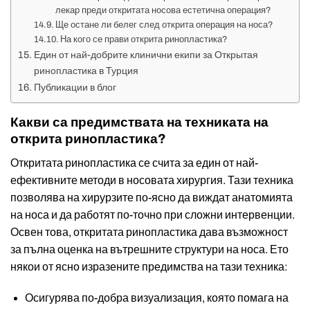
лекар преди откритата носова естетична операция?
Ще остане ли белег след открита операция на носа?
На кого се прави открита ринопластика?
Един от най-добрите клинични екипи за Открытая
ринопластика в Турция
Публикации в блог
Какви са предимствата на техниката на
открита ринопластика?
Откритата ринопластика се счита за един от най-
ефективните методи в носовата хирургия. Тази техника
позволява на хирурзите по-ясно да виждат анатомията
на носа и да работят по-точно при сложни интервенции.
Освен това, откритата ринопластика дава възможност
за пълна оценка на вътрешните структури на носа. Ето
някои от ясно изразените предимства на тази техника:
Осигурява по-добра визуализация, която помага на