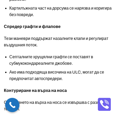
Картилъжната част на дорсума се нарязва и коригира
без повреди.
Спредер графти и флапове
Тези маневри поддържат назалните клапи и регулират
въздушния поток.
Септалните хрущялни графти се поставят в
субмукокондареалните джобове.
Ако има подходяща височина на ULC, могат да се
предпочитат автоспредери.
Контуриране на върха на носа
Оформянето на върха на носа се извършва с различни
техники.