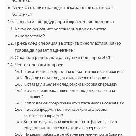
естетика?
Какви са етапите на подготовка за откритата носова
естетика?
Техники и процедури при откритата ринопластика
Какви са основните усложнения при откритата
ринопластика?
Грижа след операция за открита ринопластика: Какво
трябва да правят пациентите?
Открытая ринопластика в турция цени през 2026 г
Често задавани въпроси
Колко време продължава откритата носова операция?
Пада ли носът след открита носова операция?
Остават ли белези след открита носова операция?
Кога се премахват шевовете след открита носова
операция?
Колко време продължава откритата носова операция?
Как се определят цените на откритата носова
естетична операция?
Кога ще се установи окончателната форма на носа
след откритата носова естетична операция?
На какво трябва да се обърне внимание при избора на