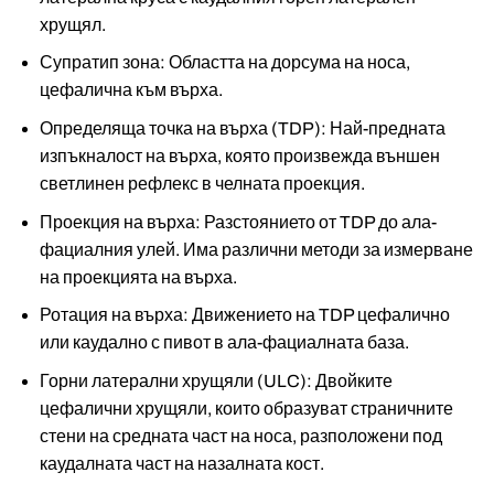
хрущял.
Супратип зона: Областта на дорсума на носа,
цефалична към върха.
Определяща точка на върха (TDP): Най-предната
изпъкналост на върха, която произвежда външен
светлинен рефлекс в челната проекция.
Проекция на върха: Разстоянието от TDP до ала-
фациалния улей. Има различни методи за измерване
на проекцията на върха.
Ротация на върха: Движението на TDP цефалично
или каудално с пивот в ала-фациалната база.
Горни латерални хрущяли (ULC): Двойките
цефалични хрущяли, които образуват страничните
стени на средната част на носа, разположени под
каудалната част на назалната кост.