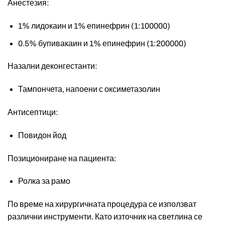
Анестезия:
1% лидокаин и 1% епинефрин (1:100000)
0.5% бупивакаин и 1% епинефрин (1:200000)
Назални деконгестанти:
Тампончета, напоени с оксиметазолин
Антисептици:
Повидон йод
Позициониране на пациента:
Ролка за рамо
По време на хирургичната процедура се използват
различни инструменти. Като източник на светлина се