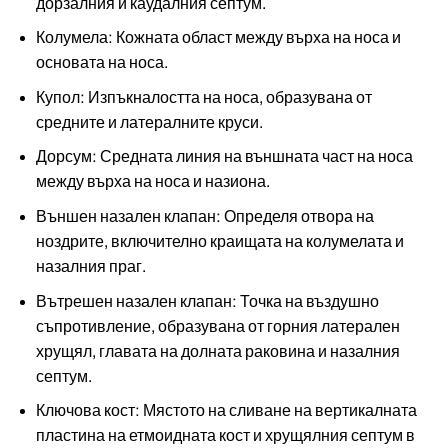
дорзалния и каудалния септум.
Колумела: Кожната област между върха на носа и
основата на носа.
Купол: Изпъкналостта на носа, образувана от
средните и латералните круси.
Дорсум: Средната линия на външната част на носа
между върха на носа и назиона.
Външен назален клапан: Определя отвора на
ноздрите, включително краищата на колумелата и
назалния праг.
Вътрешен назален клапан: Точка на въздушно
съпротивление, образувана от горния латерален
хрущял, главата на долната раковина и назалния
септум.
Ключова кост: Мястото на сливане на вертикалната
пластина на етмоидната кост и хрущялния септум в