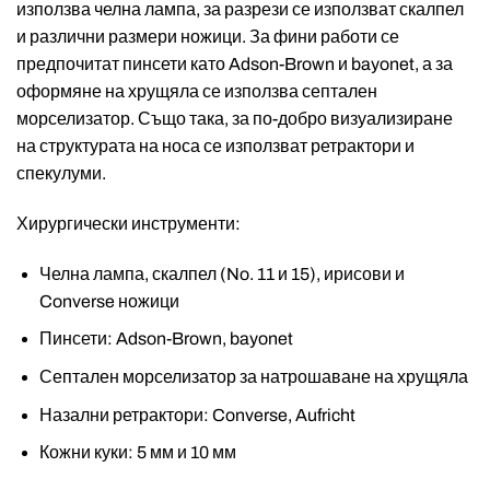
използва челна лампа, за разрези се използват скалпел
и различни размери ножици. За фини работи се
предпочитат пинсети като Adson-Brown и bayonet, а за
оформяне на хрущяла се използва септален
морселизатор. Също така, за по-добро визуализиране
на структурата на носа се използват ретрактори и
спекулуми.
Хирургически инструменти:
Челна лампа, скалпел (No. 11 и 15), ирисови и
Converse ножици
Пинсети: Adson-Brown, bayonet
Септален морселизатор за натрошаване на хрущяла
Назални ретрактори: Converse, Aufricht
Кожни куки: 5 мм и 10 мм