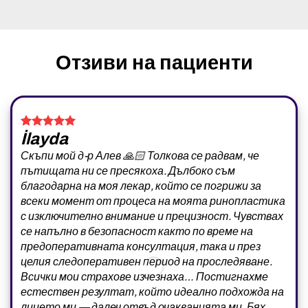
Отзиви на пациенти
İlayda
Скъпи мой д-р Алев 🙏🏻 Толкова се радвам, че
пътищата ни се пресякоха. Дълбоко съм
благодарна на моя лекар, който се погрижи за
всеки момент от процеса на моята ринопластика
с изключително внимание и прецизност. Чувствах
се напълно в безопасност както по време на
предоперативната консултация, така и през
целия следоперативен период на проследяване.
Всички мои страхове изчезнаха… Постигнахме
естествен резултат, който идеално подхожда на
лицето ми — далеч отвъд очакванията ми. Бях