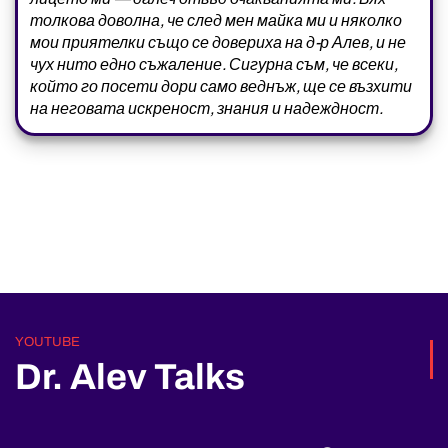
толкова доволна, че след мен майка ми и няколко
мои приятелки също се довериха на д-р Алев, и не
чух нито едно съжаление. Сигурна съм, че всеки,
който го посети дори само веднъж, ще се възхити
на неговата искреност, знания и надеждност.
YOUTUBE
Dr. Alev Talks