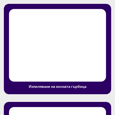
Изпиляване на носната гърбица