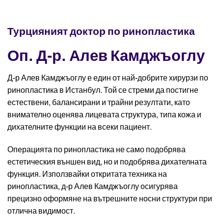
Турцияният доктор по ринопластика
Оп. Д-р. Алев Камджъоглу
Д-р Алев Камджъоглу е един от най-добрите хирурзи по
ринопластика в Истанбул. Той се стреми да постигне
естествени, балансирани и трайни резултати, като
внимателно оценява лицевата структура, типа кожа и
дихателните функции на всеки пациент.
Операцията по ринопластика не само подобрява
естетическия външен вид, но и подобрява дихателната
функция. Използвайки откритата техника на
ринопластика, д-р Алев Камджъоглу осигурява
прецизно оформяне на вътрешните носни структури при
отлична видимост.