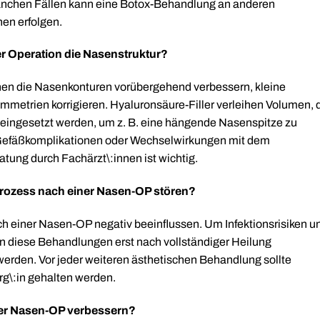
anchen Fällen kann eine Botox-Behandlung an anderen
en erfolgen.
er Operation die Nasenstruktur?
nen die Nasenkonturen vorübergehend verbessern, kleine
metrien korrigieren. Hyaluronsäure-Filler verleihen Volumen, 
 eingesetzt werden, um z. B. eine hängende Nasenspitze zu
ie Gefäßkomplikationen oder Wechselwirkungen mit dem
atung durch Fachärzt\:innen ist wichtig.
prozess nach einer Nasen-OP stören?
ach einer Nasen-OP negativ beeinflussen. Um Infektionsrisiken u
n diese Behandlungen erst nach vollständiger Heilung
erden. Vor jeder weiteren ästhetischen Behandlung sollte
g\:in gehalten werden.
der Nasen-OP verbessern?