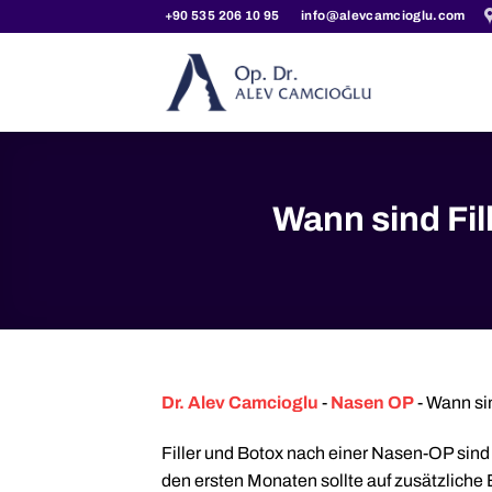
Zum
+90 535 206 10 95
info@alevcamcioglu.com
Inhalt
springen
Wann sind Fi
Dr. Alev Camcioglu
-
Nasen OP
-
Wann sin
Filler und Botox nach einer Nasen-OP sind 
den ersten Monaten sollte auf zusätzliche 