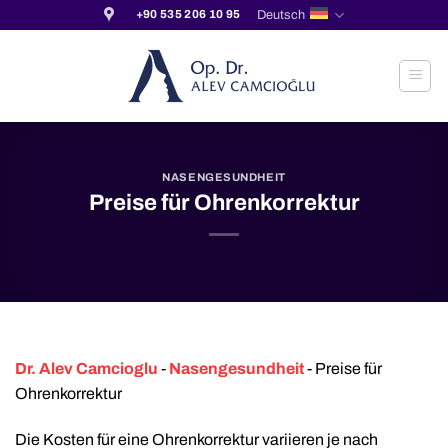
Zum
Deutsch
+90 535 206 10 95
Inhalt
springen
NASENGESUNDHEIT
Preise für Ohrenkorrektur
Dr. Alev Camcioglu
-
Nasengesundheit
-
Preise für
Ohrenkorrektur
Die Kosten für eine Ohrenkorrektur variieren je nach