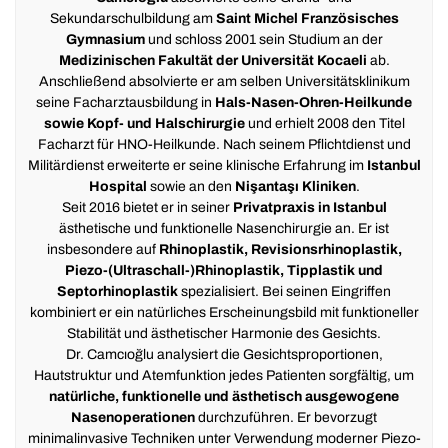
Sekundarschulbildung am
Saint Michel Französisches
Gymnasium
und schloss 2001 sein Studium an der
Medizinischen Fakultät der Universität Kocaeli
ab.
Anschließend absolvierte er am selben Universitätsklinikum
seine Facharztausbildung in
Hals-Nasen-Ohren-Heilkunde
sowie Kopf- und Halschirurgie
und erhielt 2008 den Titel
Facharzt für HNO-Heilkunde. Nach seinem Pflichtdienst und
Militärdienst erweiterte er seine klinische Erfahrung im
Istanbul
Hospital
sowie an den
Nişantaşı Kliniken
.
Seit 2016 bietet er in seiner
Privatpraxis in Istanbul
ästhetische und funktionelle Nasenchirurgie an. Er ist
insbesondere auf
Rhinoplastik, Revisionsrhinoplastik,
Piezo-(Ultraschall-)Rhinoplastik, Tipplastik und
Septorhinoplastik
spezialisiert. Bei seinen Eingriffen
kombiniert er ein natürliches Erscheinungsbild mit funktioneller
Stabilität und ästhetischer Harmonie des Gesichts.
Dr. Camcıoğlu analysiert die Gesichtsproportionen,
Hautstruktur und Atemfunktion jedes Patienten sorgfältig, um
natürliche, funktionelle und ästhetisch ausgewogene
Nasenoperationen
durchzuführen. Er bevorzugt
minimalinvasive Techniken unter Verwendung moderner Piezo-