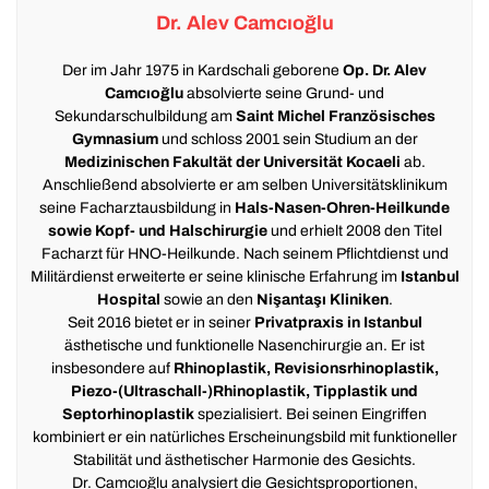
Dr. Alev Camcıoğlu
Der im Jahr 1975 in Kardschali geborene
Op. Dr. Alev
Camcıoğlu
absolvierte seine Grund- und
Sekundarschulbildung am
Saint Michel Französisches
Gymnasium
und schloss 2001 sein Studium an der
Medizinischen Fakultät der Universität Kocaeli
ab.
Anschließend absolvierte er am selben Universitätsklinikum
seine Facharztausbildung in
Hals-Nasen-Ohren-Heilkunde
sowie Kopf- und Halschirurgie
und erhielt 2008 den Titel
Facharzt für HNO-Heilkunde. Nach seinem Pflichtdienst und
Militärdienst erweiterte er seine klinische Erfahrung im
Istanbul
Hospital
sowie an den
Nişantaşı Kliniken
.
Seit 2016 bietet er in seiner
Privatpraxis in Istanbul
ästhetische und funktionelle Nasenchirurgie an. Er ist
insbesondere auf
Rhinoplastik, Revisionsrhinoplastik,
Piezo-(Ultraschall-)Rhinoplastik, Tipplastik und
Septorhinoplastik
spezialisiert. Bei seinen Eingriffen
kombiniert er ein natürliches Erscheinungsbild mit funktioneller
Stabilität und ästhetischer Harmonie des Gesichts.
Dr. Camcıoğlu analysiert die Gesichtsproportionen,