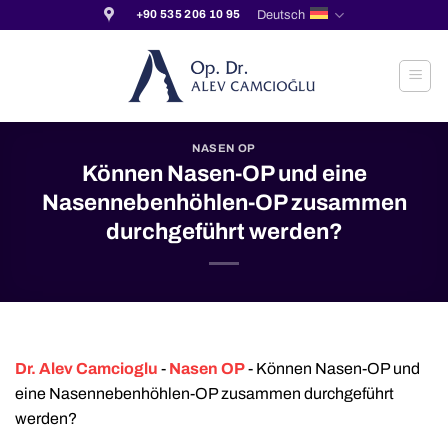
Zum
Deutsch
+90 535 206 10 95
Inhalt
springen
NASEN OP
Können Nasen-OP und eine
Nasennebenhöhlen-OP zusammen
durchgeführt werden?
Dr. Alev Camcioglu
-
Nasen OP
-
Können Nasen-OP und
eine Nasennebenhöhlen-OP zusammen durchgeführt
werden?