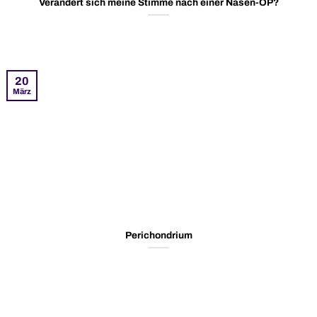
Verändert sich meine Stimme nach einer Nasen-OP?
20
März
Perichondrium