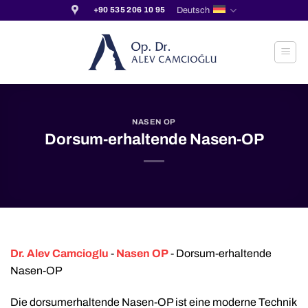
Zum
Deutsch
+90 535 206 10 95
Inhalt
springen
NASEN OP
Dorsum-erhaltende Nasen-OP
Dr. Alev Camcioglu
-
Nasen OP
-
Dorsum-erhaltende
Nasen-OP
Die dorsumerhaltende Nasen-OP ist eine moderne Technik