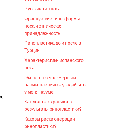
Русский тип носа
Французские типы формы
носа и этническая
принадлежность
Ринопластика до и после в
Турции
Характеристики испанского
носа
Эксперт по чрезмерным
размышлениям – угадай, что
у меня на уме
gu
Как долго сохраняются
результаты ринопластики?
Каковы риски операции
ринопластики?