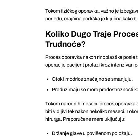
Tokom fizičkog oporavka, važno je izbegava
periodu, majčina podrška je ključna kako b
Koliko Dugo Traje Proce
Trudnoće?
Proces oporavka nakon rinoplastike posle 
operacije pacijent prolazi kroz intenzivan 
Otok i modrice značajno se smanjuju.
Preduzimaju se mere predostrožnosti kako
Tokom narednih meseci, proces oporavka se
biti vidljivi tek nakon nekoliko meseci. To
hirurga. Preporučene mere uključuju:
Držanje glave u povišenom položaju.