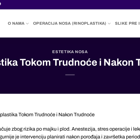
O NAMA
OPERACIJA NOSA (RINOPLASTIKA)
SLIKE PRE 
ESTETIKA NOSA
tika Tokom Trudnoće i Nakon 
plastika Tokom Trudnoće i Nakon Trudnoće
je zbog rizika po majku i plod. Anestezija, stres operacije i lek
urnije je intervenciju planirati nakon porođaja i završetka perio