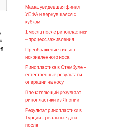
Мама, увидевшая финал
УЕФА и вернувшаяся с
кубком
1 месяц после ринопластики
e
– процесс заживления
 u
og
Преображение сильно
искривленного носа
Ринопластика в Стамбуле –
естественные результаты
операции на носу
Впечатляющий результат
ринопластики из Японии
Результат ринопластики в
Турции – реальные до и
после