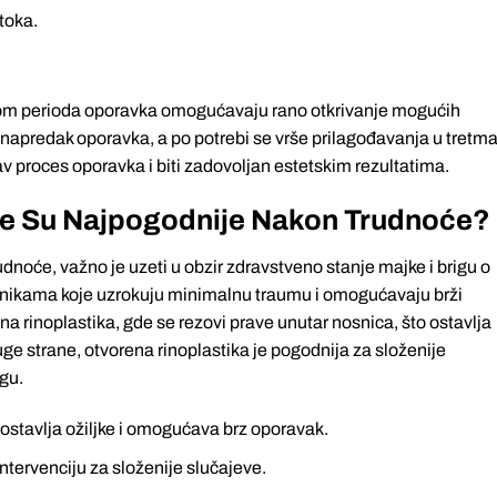
toka.
kom perioda oporavka omogućavaju rano otkrivanje mogućih
 napredak oporavka, a po potrebi se vrše prilagođavanja u tretm
v proces oporavka i biti zadovoljan estetskim rezultatima.
ke Su Najpogodnije Nakon Trudnoće?
udnoće, važno je uzeti u obzir zdravstveno stanje majke i brigu o
hnikama koje uzrokuju minimalnu traumu i omogućavaju brži
 rinoplastika, gde se rezovi prave unutar nosnica, što ostavlja
ge strane, otvorena rinoplastika je pogodnija za složenije
rgu.
 ostavlja ožiljke i omogućava brz oporavak.
intervenciju za složenije slučajeve.