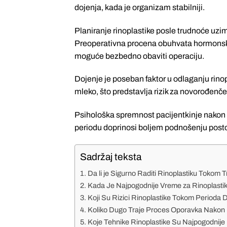
dojenja, kada je organizam stabilniji.
Planiranje rinoplastike posle trudnoće uzim
Preoperativna procena obuhvata hormonsku 
moguće bezbedno obaviti operaciju.
Dojenje je poseban faktor u odlaganju rinop
mleko, što predstavlja rizik za novorođenče.
Psihološka spremnost pacijentkinje nakon 
periodu doprinosi boljem podnošenju post
Sadržaj teksta
Da li je Sigurno Raditi Rinoplastiku Tokom
Kada Je Najpogodnije Vreme za Rinoplast
Koji Su Rizici Rinoplastike Tokom Perioda 
Koliko Dugo Traje Proces Oporavka Nakon 
Koje Tehnike Rinoplastike Su Najpogodnij