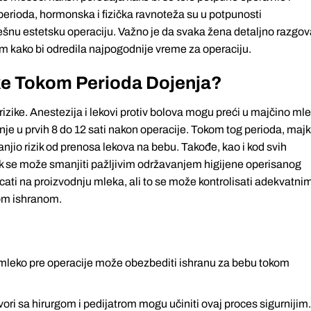
perioda, hormonska i fizička ravnoteža su u potpunosti
šnu estetsku operaciju. Važno je da svaka žena detaljno razgov
m kako bi odredila najpogodnije vreme za operaciju.
ike Tokom Perioda Dojenja?
zike. Anestezija i lekovi protiv bolova mogu preći u majčino mle
je u prvih 8 do 12 sati nakon operacije. Tokom tog perioda, maj
anjio rizik od prenosa lekova na bebu. Takođe, kao i kod svih
rizik se može smanjiti pažljivim održavanjem higijene operisanog
cati na proizvodnju mleka, ali to se može kontrolisati adekvatni
om ishranom.
mleko pre operacije može obezbediti ishranu za bebu tokom
ori sa hirurgom i pedijatrom mogu učiniti ovaj proces sigurnijim.