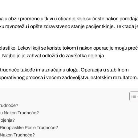
a u obzir promene u tkivu i oticanje koje su česte nakon porođaj
ravnotežu i opšte zdravstveno stanje pacijentkinje. Tek tada j
lastike. Lekovi koji se koriste tokom i nakon operacije mogu preć
 Najbolje je zahvat odložiti do završetka dojenja.
trudnoće takođe ima značajnu ulogu. Operacija u stabilnom
operativnog procesa i većem zadovoljstvu estetskim rezultatom.
 Trudnoće?
iku Nakon Trudnoće?
Dojenja?
Rinoplastike Posle Trudnoće?
e Nakon Trudnoće?