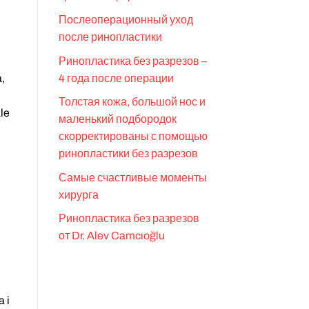
Послеоперационный уход
после ринопластики
Ринопластика без разрезов –
,
4 года после операции
Толстая кожа, большой нос и
le
маленький подбородок
скорректированы с помощью
ринопластики без разрезов
Самые счастливые моменты
хирурга
Ринопластика без разрезов
от Dr. Alev Camcıoğlu
 i