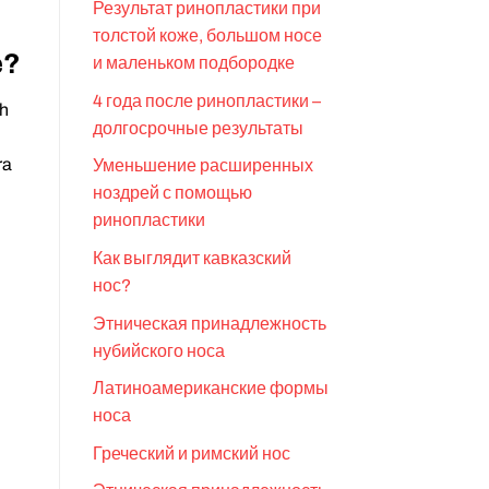
Результат ринопластики при
толстой коже, большом носе
e?
и маленьком подбородке
4 года после ринопластики –
ih
долгосрочные результаты
ra
Уменьшение расширенных
ноздрей с помощью
ринопластики
Как выглядит кавказский
нос?
Этническая принадлежность
нубийского носа
Латиноамериканские формы
носа
Греческий и римский нос