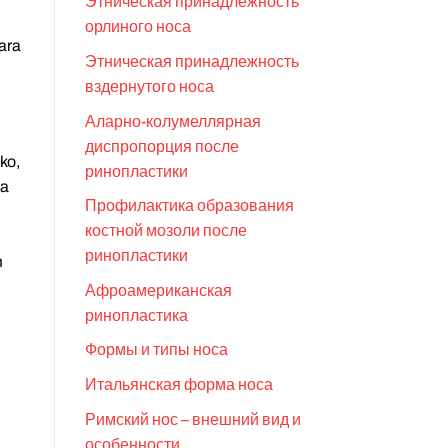
Этническая принадлежность
орлиного носа
ara
Этническая принадлежность
вздернутого носа
Аларно-колумеллярная
диспропорция после
ko,
ринопластики
ka
Профилактика образования
костной мозоли после
ринопластики
m
Афроамериканская
ринопластика
Формы и типы носа
Итальянская форма носа
Римский нос – внешний вид и
особенности