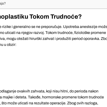
aja?
Rinoplastiku Tokom Trudnoće?
 rizike i generalno se ne preporučuje. Upotreba anestezije mož
ivno uticati na njegov razvoj. Tokom trudnoće, fiziološke promene
tkiva, mogu otežati hirurški zahvat i produžiti period oporavka. Zb
mu u obzir:
dlaganje ovakvih zahvata, koji nisu hitni, do perioda nakon
lja majke i deteta. Takođe, hormonske promene tokom trudnoće
što može uticati na rezultate operacije. Zbog ovih razloga,