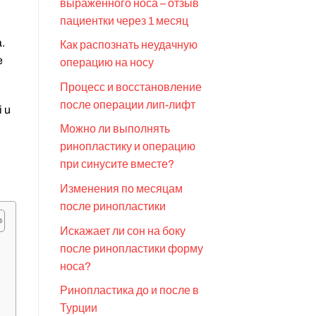
выраженного носа – отзыв
пациентки через 1 месяц
a.
Как распознать неудачную
e
операцию на носу
Процесс и восстановление
после операции лип-лифт
i u
Можно ли выполнять
ринопластику и операцию
при синусите вместе?
Изменения по месяцам
после ринопластики
Искажает ли сон на боку
после ринопластики форму
носа?
Ринопластика до и после в
Турции