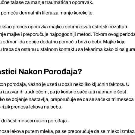
zvučne talase za manje traumatičan oporavak.
 pomoću dermalnih filera za manje korekcije.
lakšao proces oporavka majke i optimizovali estetski rezultati.
anje majke i preporučuje najpogodniji metod. Tokom ovog perioda
 odmor i da dobije dodatnu pomoć u brizi o bebi. Majke koje
u treba da ostanu u stalnom kontaktu sa lekarima kako bi osigura
astici Nakon Porođaja?
on porođaja, važno je uzeti u obzir nekoliko ključnih faktora. U
a izazvanih trudnoćom, pa je korisno sačekati najmanje šest
Ako se dojenje nastavlja, preporučuje se da se sačeka tri meseca
 rizik prenosa lekova na bebu.
i do šest meseci nakon porođaja.
enosa lekova putem mleka, pa se preporučuje da se mleko izmlaza