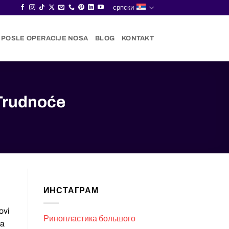
српски
I POSLE OPERACIJE NOSA
BLOG
KONTAKT
Trudnoće
ИНСТАГРАМ
ovi
Ринопластика большого
da