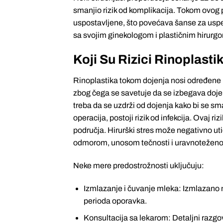
smanjio rizik od komplikacija. Tokom ovog 
uspostavljene, što povećava šanse za uspe
sa svojim ginekologom i plastičnim hirurgo
Koji Su Rizici Rinoplast
Rinoplastika tokom dojenja nosi određene ri
zbog čega se savetuje da se izbegava dojen
treba da se uzdrži od dojenja kako bi se sm
operacija, postoji rizik od infekcija. Ovaj 
područja. Hirurški stres može negativno uti
odmorom, unosom tečnosti i uravnotežen
Neke mere predostrožnosti uključuju:
Izmlazanje i čuvanje mleka: Izmlazano 
perioda oporavka.
Konsultacija sa lekarom: Detaljni razgov