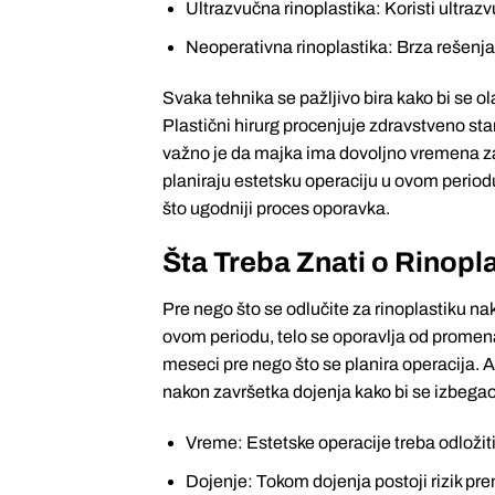
Ultrazvučna rinoplastika: Koristi ultra
Neoperativna rinoplastika: Brza rešenja
Svaka tehnika se pažljivo bira kako bi se o
Plastični hirurg procenjuje zdravstveno st
važno je da majka ima dovoljno vremena za
planiraju estetsku operaciju u ovom period
što ugodniji proces oporavka.
Šta Treba Znati o Rinopl
Pre nego što se odlučite za rinoplastiku nak
ovom periodu, telo se oporavlja od promen
meseci pre nego što se planira operacija. 
nakon završetka dojenja kako bi se izbegao
Vreme: Estetske operacije treba odložit
Dojenje: Tokom dojenja postoji rizik pr