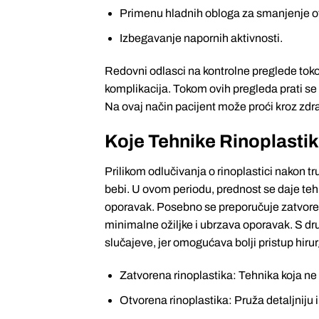
Primenu hladnih obloga za smanjenje o
Izbegavanje napornih aktivnosti.
Redovni odlasci na kontrolne preglede to
komplikacija. Tokom ovih pregleda prati se
Na ovaj način pacijent može proći kroz zdra
Koje Tehnike Rinoplasti
Prilikom odlučivanja o rinoplastici nakon tr
bebi. U ovom periodu, prednost se daje te
oporavak. Posebno se preporučuje zatvorena
minimalne ožiljke i ubrzava oporavak. S dru
slučajeve, jer omogućava bolji pristup hiru
Zatvorena rinoplastika: Tehnika koja ne
Otvorena rinoplastika: Pruža detaljniju 