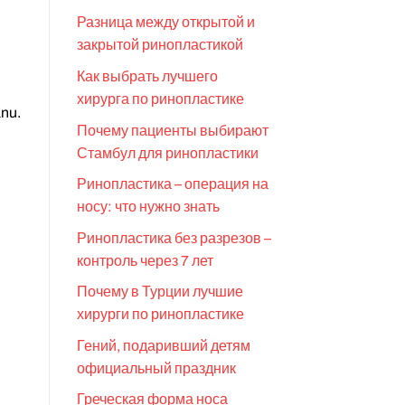
Разница между открытой и
закрытой ринопластикой
Как выбрать лучшего
хирурга по ринопластике
anu.
Почему пациенты выбирают
Стамбул для ринопластики
Ринопластика – операция на
носу: что нужно знать
Ринопластика без разрезов –
контроль через 7 лет
Почему в Турции лучшие
хирурги по ринопластике
Гений, подаривший детям
официальный праздник
Греческая форма носа