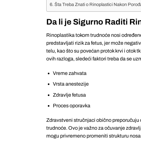
Šta Treba Znati o Rinoplastici Nakon Porođ
Da li je Sigurno Raditi 
Rinoplastika tokom trudnoće nosi određene
predstavljati rizik za fetus, jer može negat
telu, kao što su povećan protok krvi i otok 
ovih razloga, sledeći faktori treba da se uz
Vreme zahvata
Vrsta anestezije
Zdravlje fetusa
Proces oporavka
Zdravstveni stručnjaci obično preporučuju o
trudnoće. Ovo je važno za očuvanje zdrav
mogu privremeno promeniti strukturu nosa, 