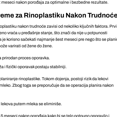
 meseci nakon porođaja za optimalne i bezbedne rezultate.
reme za Rinoplastiku Nakon Trudnoć
lastiku nakon trudnoće zavisi od nekoliko ključnih faktora. Prv
no vraća u pređašnje stanje, što znači da nije u potpunosti
a je korisno sačekati najmanje šest meseci pre nego što se plani
ože varirati od žene do žene.
a prirodan proces oporavka.
 fizički oporavak postaju stabilniji.
planiranje rinoplastike. Tokom dojenja, postoji rizik da lekovi
mleko. Zbog toga se preporučuje da se operacija planira nakon
 lekova putem mleka se eliminiše.
15 meseci nakon porođaja kako bi se telo potpuno oporavilo i