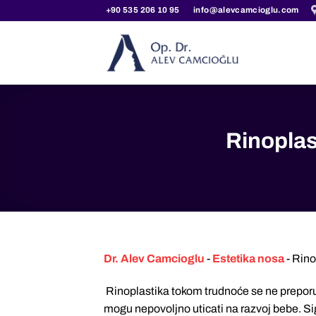
Прескочи
+90 535 206 10 95
info@alevcamcioglu.com
на
садржај
Rinoplas
Dr. Alev Camcioglu
-
Estetika nosa
-
Rino
Rinoplastika tokom trudnoće se ne preporuču
mogu nepovoljno uticati na razvoj bebe. Sig