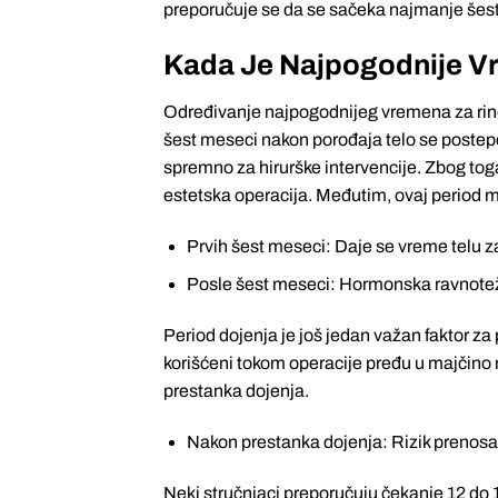
preporučuje se da se sačeka najmanje šest
Kada Je Najpogodnije V
Određivanje najpogodnijeg vremena za rinop
šest meseci nakon porođaja telo se postepe
spremno za hirurške intervencije. Zbog tog
estetska operacija. Međutim, ovaj period m
Prvih šest meseci: Daje se vreme telu z
Posle šest meseci: Hormonska ravnoteža i
Period dojenja je još jedan važan faktor za 
korišćeni tokom operacije pređu u majčino 
prestanka dojenja.
Nakon prestanka dojenja: Rizik prenosa
Neki stručnjaci preporučuju čekanje 12 do 