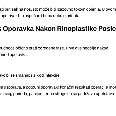
ti pritisak na nos, što može biti izazovno tokom dojenja. U ovom
i oporavak bio uspešan i beba dobro zbrinuta.
s Oporavka Nakon Rinoplastike Posle
trudnoće obično prati određene faze. Prve dve nedelje nakon
period oporavka:
 bi se smanjio rizik od infekcije.
 usporava, a potpuni oporavak i konačni rezultati operacije mo
kom ovog perioda, pacijent treba strogo da se pridržava uputstava