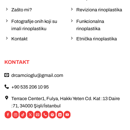
Zašto mi?
Reviziona rinoplastika
Fotografije onih koji su
Funkcionalna
imali rinoplastiku
rinoplastika
Kontakt
Etnička rinoplastika
KONTAKT
drcamcioglu@gmail.com
+90 535 206 10 95
Terrace Center1, Fulya, Hakkı Yeten Cd. Kat :13 Daire
:71, 34000 Şişli/İstanbul