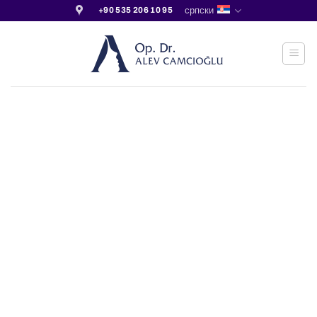
Прескочи
српски
+90 535 206 10 95
на
садржај