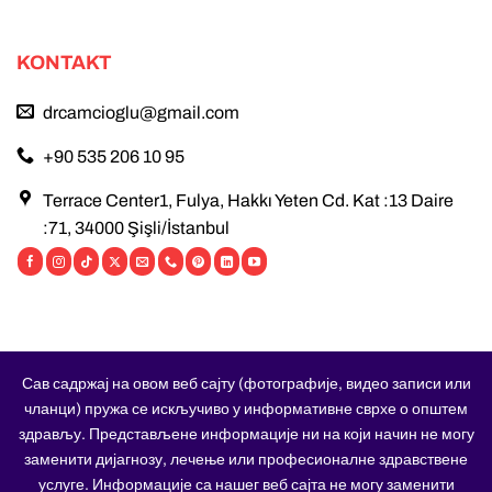
KONTAKT
drcamcioglu@gmail.com
+90 535 206 10 95
Terrace Center1, Fulya, Hakkı Yeten Cd. Kat :13 Daire
:71, 34000 Şişli/İstanbul
Сав садржај на овом веб сајту (фотографије, видео записи или
чланци) пружа се искључиво у информативне сврхе о општем
здрављу. Представљене информације ни на који начин не могу
заменити дијагнозу, лечење или професионалне здравствене
услуге. Информације са нашег веб сајта не могу заменити