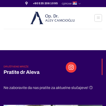
Прескочи
српски
+90 535 206 10 95
на
садржај
DRUŠTVENE MREŽE
Pratite dr Aleva
Ne zaboravite da nas pratite za aktuelne slučajeve! 🙃