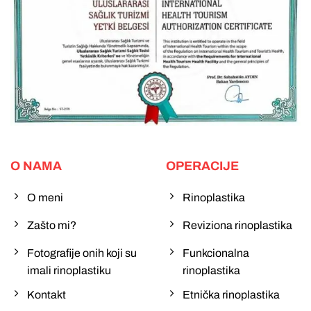
O NAMA
OPERACIJE
O meni
Rinoplastika
Zašto mi?
Reviziona rinoplastika
Fotografije onih koji su
Funkcionalna
imali rinoplastiku
rinoplastika
Kontakt
Etnička rinoplastika