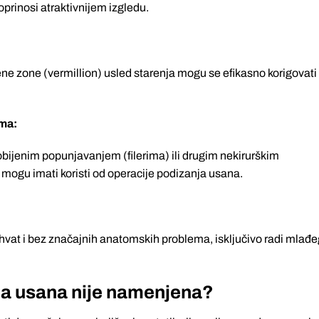
prinosi atraktivnijem izgledu.
ne zone (vermillion) usled starenja mogu se efikasno korigovati
ma:
dobijenim popunjavanjem (filerima) ili drugim nekirurškim
e, mogu imati koristi od operacije podizanja usana.
ahvat i bez značajnih anatomskih problema, isključivo radi mlađe
a usana nije namenjena?