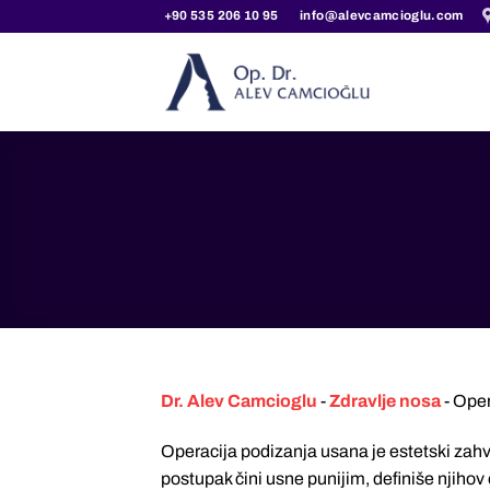
Прескочи
+90 535 206 10 95
info@alevcamcioglu.com
на
садржај
Dr. Alev Camcioglu
-
Zdravlje nosa
-
Oper
Operacija podizanja usana je estetski zah
postupak čini usne punijim, definiše njihov o