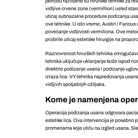
periodu razvijene su hirurške tehnike za 
vidljive crvene zone (vermillion) usled st
uticaj subnazalne procedure podizanja usa
ove tehnike. U isto vreme, Austin i Fanous u
povećanje vidljivosti vermiliona. Ove met
proširile uticaj estetske hirurgije na propor
Raznovrsnost hirurških tehnika omogućava p
tehnika uključuje uklanjanje kože ispod nosa,
direktno podizanje usana i podizanje uglova
izraza lica. V-Y tehnika napredovanja us
vidljivih spoljašnjih ožiljaka.
Kome je namenjena oper
Operacija podizanja usana odgovara pacije
estetike lica. Ova intervencija je posebno
promenama koje utiču na izgled usana. Sled