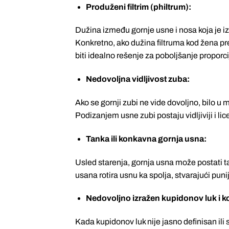
Produženi filtrim (philtrum):
Dužina između gornje usne i nosa koja je izna
Konkretno, ako dužina filtruma kod žena 
biti idealno rešenje za poboljšanje proporcij
Nedovoljna vidljivost zuba:
Ako se gornji zubi ne vide dovoljno, bilo u m
Podizanjem usne zubi postaju vidljiviji i li
Tanka ili konkavna gornja usna:
Usled starenja, gornja usna može postati ta
usana rotira usnu ka spolja, stvarajući puniji 
Nedovoljno izražen kupidonov luk i k
Kada kupidonov luk nije jasno definisan il