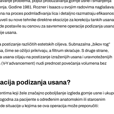
rešavanje problema, poput produžavanja gornje usne i smanjenja
arenja. Godine 1981. Rozner i Isaacs u svojim radovima naglašava
na na proces podmlađivanja lica i detaljno razmatraju efikasnos
veli su nove tehnike direktne ekscizije za korekciju tankih usana
ode postavile su osnovu za savremene operacije podizanja usana
cije usana.
ostizanje različitih estetskih ciljeva. Subnazalna „bikov rog”
 čime se ožiljci prikrivaju, a filtrum skraćuje. S druge strane,
 usana ciljaju na postizanje izraženijih usana i uravnoteženijih
ana (V-Y advancement) nudi prednost povećanja volumena bez
acija podizanja usana?
ntima koji žele značajno poboljšanje izgleda gornje usne i uku
 pogodna za pacijente s određenim anatomskim ili starosnim
e situacije u kojima se ova operacija može preporučiti: