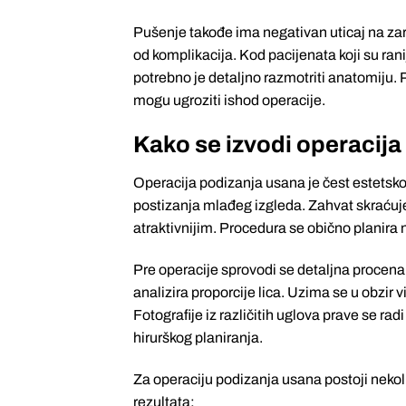
Pušenje takođe ima negativan uticaj na zar
od komplikacija. Kod pacijenata koji su rani
potrebno je detaljno razmotriti anatomiju. P
mogu ugroziti ishod operacije.
Kako se izvodi operacij
Operacija podizanja usana je čest estetsko-h
postizanja mlađeg izgleda. Zahvat skraćuje 
atraktivnijim. Procedura se obično planira 
Pre operacije sprovodi se detaljna procena. 
analizira proporcije lica. Uzima se u obzir 
Fotografije iz različitih uglova prave se r
hirurškog planiranja.
Za operaciju podizanja usana postoji nekolik
rezultata: