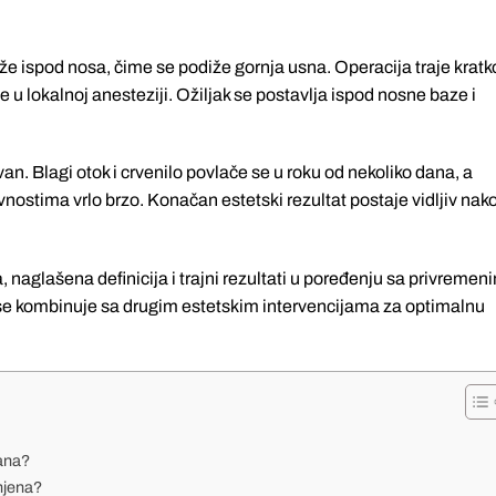
e ispod nosa, čime se podiže gornja usna. Operacija traje kratk
 u lokalnoj anesteziji. Ožiljak se postavlja ispod nosne baze i
an. Blagi otok i crvenilo povlače se u roku od nekoliko dana, a
nostima vrlo brzo. Konačan estetski rezultat postaje vidljiv nak
 naglašena definicija i trajni rezultati u poređenju sa privremen
 se kombinuje sa drugim estetskim intervencijama za optimalnu
ana?
njena?