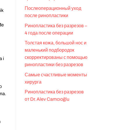
Послеоперационный уход
ik
после ринопластики
đe
Ринопластика без разрезов –
4 года после операции
Толстая кожа, большой нос и
маленький подбородок
скорректированы с помощью
a i
ринопластики без разрезов
Самые счастливые моменты
хирурга
o
Ринопластика без разрезов
uma.
от Dr. Alev Camcıoğlu
h