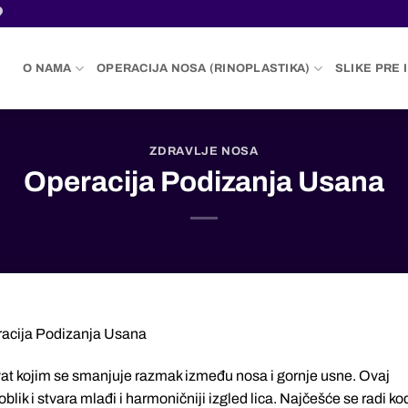
O NAMA
OPERACIJA NOSA (RINOPLASTIKA)
SLIKE PRE 
ZDRAVLJE NOSA
Operacija Podizanja Usana
acija Podizanja Usana
vat kojim se smanjuje razmak između nosa i gornje usne. Ovaj
blik i stvara mlađi i harmoničniji izgled lica. Najčešće se radi ko