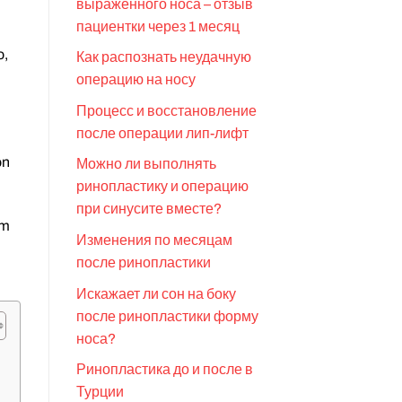
выраженного носа – отзыв
пациентки через 1 месяц
o,
Как распознать неудачную
операцию на носу
Процесс и восстановление
после операции лип-лифт
on
Можно ли выполнять
ринопластику и операцию
при синусите вместе?
im
Изменения по месяцам
после ринопластики
Искажает ли сон на боку
после ринопластики форму
носа?
Ринопластика до и после в
Турции