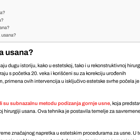
na?
a?
sana?
a usana?
ja usana?
u dugu istoriju, kako u estetskoj, tako i u rekonstruktivnoj hirurgi
aju s početka 20. veka i korišćeni su za korekciju urođenih
 primena ovih intervencija u isključivo estetske svrhe počela je
ili su subnazalnu metodu podizanja gornje usne
, koja predsta
oj hirurgiji usana. Ova tehnika je postavila temelje za savremen
vreme značajnog napretka u estetskim procedurama za usne. U 