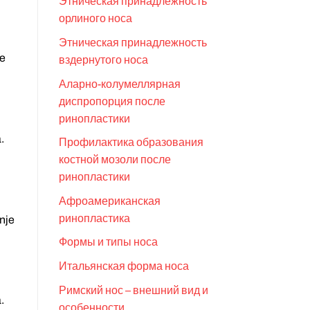
Этническая принадлежность
орлиного носа
Этническая принадлежность
že
вздернутого носа
Аларно-колумеллярная
диспропорция после
ринопластики
.
Профилактика образования
костной мозоли после
ринопластики
Афроамериканская
ринопластика
anje
Формы и типы носа
Итальянская форма носа
Римский нос – внешний вид и
.
особенности