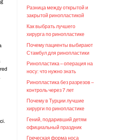
og
Разница между открытой и
закрытой ринопластикой
Как выбрать лучшего
хирурга по ринопластике
Почему пациенты выбирают
a
Стамбул для ринопластики
s
Ринопластика – операция на
ored
носу: что нужно знать
a
Ринопластика без разрезов –
контроль через 7 лет
Почему в Турции лучшие
хирурги по ринопластике
Гений, подаривший детям
ci.
официальный праздник
Греческая форма носа