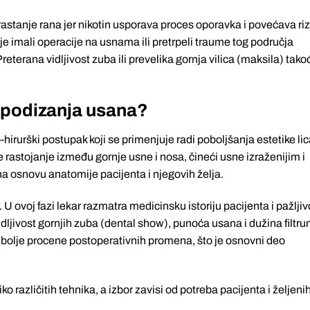
astanje rana jer nikotin usporava proces oporavka i povećava riz
je imali operacije na usnama ili pretrpeli traume tog područja
reterana vidljivost zuba ili prevelika gornja vilica (maksila) tako
a podizanja usana?
irurški postupak koji se primenjuje radi poboljšanja estetike lic
rastojanje između gornje usne i nosa, čineći usne izraženijim i
na osnovu anatomije pacijenta i njegovih želja.
U ovoj fazi lekar razmatra medicinsku istoriju pacijenta i pažljiv
vidljivost gornjih zuba (dental show), punoća usana i dužina filtr
adi bolje procene postoperativnih promena, što je osnovni deo
o različitih tehnika, a izbor zavisi od potreba pacijenta i željeni