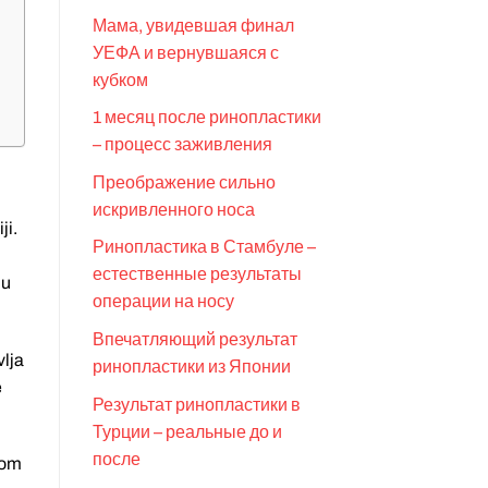
Мама, увидевшая финал
УЕФА и вернувшаяся с
кубком
1 месяц после ринопластики
– процесс заживления
Преображение сильно
искривленного носа
ji.
Ринопластика в Стамбуле –
естественные результаты
 u
операции на носу
Впечатляющий результат
vlja
ринопластики из Японии
e
Результат ринопластики в
Турции – реальные до и
после
tom