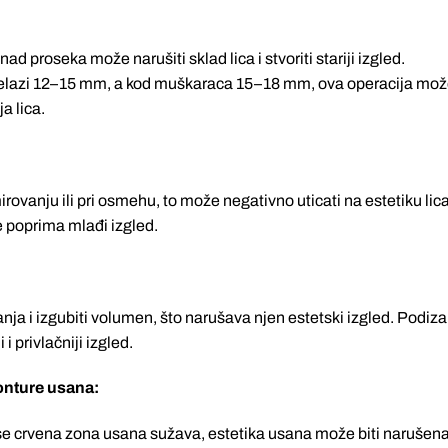
d proseka može narušiti sklad lica i stvoriti stariji izgled.
prelazi 12–15 mm, a kod muškaraca 15–18 mm, ova operacija mo
a lica.
irovanju ili pri osmehu, to može negativno uticati na estetiku lica
ce poprima mlađi izgled.
nja i izgubiti volumen, što narušava njen estetski izgled. Podiz
i privlačniji izgled.
onture usana:
i se crvena zona usana sužava, estetika usana može biti narušena