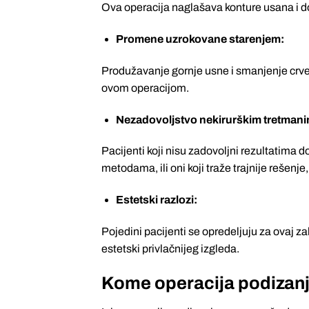
Ova operacija naglašava konture usana i do
Promene uzrokovane starenjem:
Produžavanje gornje usne i smanjenje crve
ovom operacijom.
Nezadovoljstvo nekirurškim tretmani
Pacijenti koji nisu zadovoljni rezultatima 
metodama, ili oni koji traže trajnije rešenj
Estetski razlozi:
Pojedini pacijenti se opredeljuju za ovaj z
estetski privlačnijeg izgleda.
Kome operacija podizanj