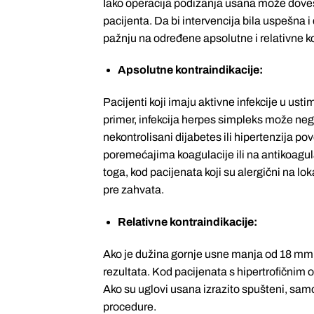
Iako operacija podizanja usana može dovest
pacijenta. Da bi intervencija bila uspešna i
pažnju na određene apsolutne i relativne ko
Apsolutne kontraindikacije:
Pacijenti koji imaju aktivne infekcije u usti
primer, infekcija herpes simpleks može negat
nekontrolisani dijabetes ili hipertenzija p
poremećajima koagulacije ili na antikoagul
toga, kod pacijenata koji su alergični na lo
pre zahvata.
Relativne kontraindikacije:
Ako je dužina gornje usne manja od 18 mm, 
rezultata. Kod pacijenata s hipertrofičnim ož
Ako su uglovi usana izrazito spušteni, sam
procedure.