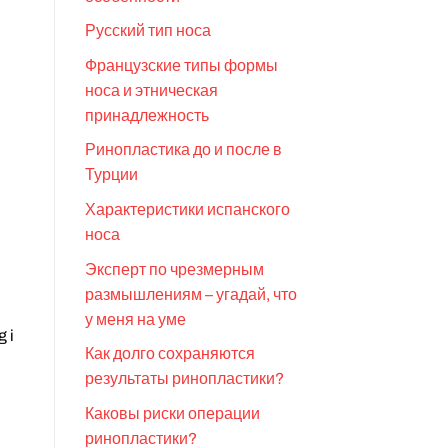
Русский тип носа
Французские типы формы
носа и этническая
принадлежность
Ринопластика до и после в
Турции
Характеристики испанского
носа
Эксперт по чрезмерным
размышлениям – угадай, что
у меня на уме
g i
Как долго сохраняются
результаты ринопластики?
Каковы риски операции
ринопластики?