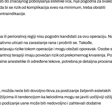
i do značajnog poboljšanja estetike lica, nije pogodna za svak
 da bi se rizik od komplikacija sveo na minimum, treba obratiti
ntraindikacije.
ma ili perioralnoj regiji nisu pogodni kandidati za ovu operaciju. N
ivno uticati na zarastanje rana i proširiti se. Takođe,
ovećavaju rizike tokom operacije i mogu otežati oporavak. Osobe 
antnoj terapiji imaju povećan rizik od prekomernog krvarenja. P
kalne anestetike ili određene lekove, potrebna je detaljna procen
možda neće biti dovoljno tkiva za postizanje željenih estetskih
iljcima ili tendencijom ka keloidima mogu se javiti uočljiviji ožilj
o podizanje usne može biti nedovoljno i zahtevati dodatne