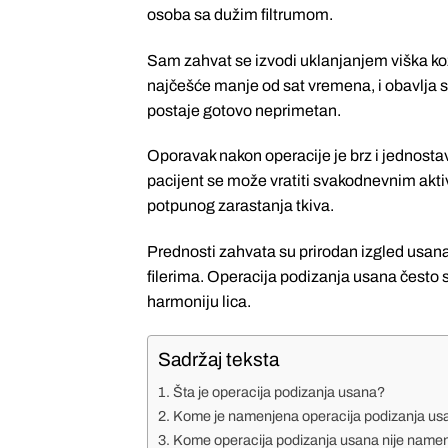
osoba sa dužim filtrumom.
Sam zahvat se izvodi uklanjanjem viška kož
najčešće manje od sat vremena, i obavlja se
postaje gotovo neprimetan.
Oporavak nakon operacije je brz i jednostav
pacijent se može vratiti svakodnevnim aktiv
potpunog zarastanja tkiva.
Prednosti zahvata su prirodan izgled usana,
filerima. Operacija podizanja usana često
harmoniju lica.
Sadržaj teksta
Šta je operacija podizanja usana?
Kome je namenjena operacija podizanja us
Kome operacija podizanja usana nije name