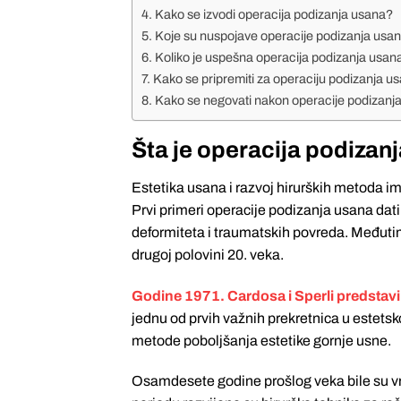
Kako se izvodi operacija podizanja usana?
Koje su nuspojave operacije podizanja usa
Koliko je uspešna operacija podizanja usan
Kako se pripremiti za operaciju podizanja u
Kako se negovati nakon operacije podizanj
Šta je operacija podizan
Estetika usana i razvoj hirurških metoda imaj
Prvi primeri operacije podizanja usana datir
deformiteta i traumatskih povreda. Međutim,
drugoj polovini 20. veka.
Godine 1971. Cardosa i Sperli predstav
jednu od prvih važnih prekretnica u estetsk
metode poboljšanja estetike gornje usne.
Osamdesete godine prošlog veka bile su 