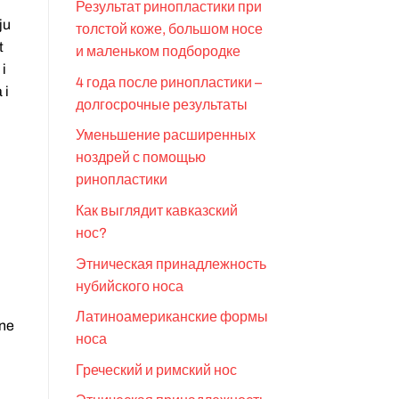
Результат ринопластики при
ju
толстой коже, большом носе
t
и маленьком подбородке
 i
4 года после ринопластики –
 i
долгосрочные результаты
Уменьшение расширенных
ноздрей с помощью
ринопластики
Как выглядит кавказский
нос?
Этническая принадлежность
нубийского носа
Латиноамериканские формы
pne
носа
Греческий и римский нос