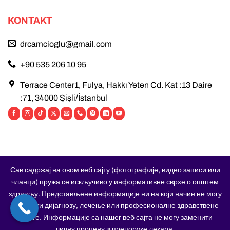
KONTAKT
drcamcioglu@gmail.com
+90 535 206 10 95
Terrace Center1, Fulya, Hakkı Yeten Cd. Kat :13 Daire
:71, 34000 Şişli/İstanbul
Сав садржај на овом веб сајту (фотографије, видео записи или
чланци) пружа се искључиво у информативне сврхе о општем
здрављу. Представљене информације ни на који начин не могу
заменити дијагнозу, лечење или професионалне здравствене
услуге. Информације са нашег веб сајта не могу заменити
личну процену и препоруке лекара.