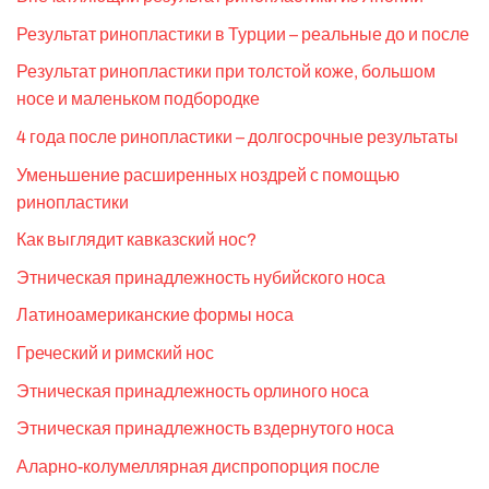
Результат ринопластики в Турции – реальные до и после
Результат ринопластики при толстой коже, большом
носе и маленьком подбородке
4 года после ринопластики – долгосрочные результаты
Уменьшение расширенных ноздрей с помощью
ринопластики
Как выглядит кавказский нос?
Этническая принадлежность нубийского носа
Латиноамериканские формы носа
Греческий и римский нос
Этническая принадлежность орлиного носа
Этническая принадлежность вздернутого носа
Аларно-колумеллярная диспропорция после