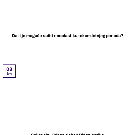
Da li je moguće raditi rinoplastiku tokom letnjeg perioda?
08
јул