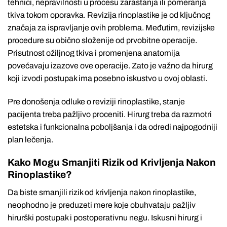
tehnici, nepravilnosti u procesu zarastanja ili pomeranja
tkiva tokom oporavka. Revizija rinoplastike je od ključnog
značaja za ispravljanje ovih problema. Međutim, revizijske
procedure su obično složenije od prvobitne operacije.
Prisutnost ožiljnog tkiva i promenjena anatomija
povećavaju izazove ove operacije. Zato je važno da hirurg
koji izvodi postupak ima posebno iskustvo u ovoj oblasti.
Pre donošenja odluke o reviziji rinoplastike, stanje
pacijenta treba pažljivo proceniti. Hirurg treba da razmotri
estetska i funkcionalna poboljšanja i da odredi najpogodniji
plan lečenja.
Kako Mogu Smanjiti Rizik od Krivljenja Nakon
Rinoplastike?
Da biste smanjili rizik od krivljenja nakon rinoplastike,
neophodno je preduzeti mere koje obuhvataju pažljiv
hirurški postupak i postoperativnu negu. Iskusni hirurg i