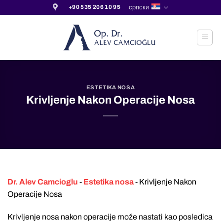
Прескочи
српски
+90 535 206 10 95
на
садржај
ESTETIKA NOSA
Krivljenje Nakon Operacije Nosa
Dr. Alev Camcioglu
-
Estetika nosa
-
Krivljenje Nakon
Operacije Nosa
Krivljenje nosa nakon operacije može nastati kao posledica