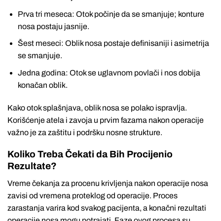
Prva tri meseca: Otok počinje da se smanjuje; konture
nosa postaju jasnije.
Šest meseci: Oblik nosa postaje definisaniji i asimetrija
se smanjuje.
Jedna godina: Otok se uglavnom povlači i nos dobija
konačan oblik.
Kako otok splašnjava, oblik nosa se polako ispravlja.
Korišćenje atela i zavoja u prvim fazama nakon operacije
važno je za zaštitu i podršku nosne strukture.
Koliko Treba Čekati da Bih Procijenio
Rezultate?
Vreme čekanja za procenu krivljenja nakon operacije nosa
zavisi od vremena proteklog od operacije. Proces
zarastanja varira kod svakog pacijenta, a konačni rezultati
operacije nosa mogu potrajati. Faze ovog procesa su