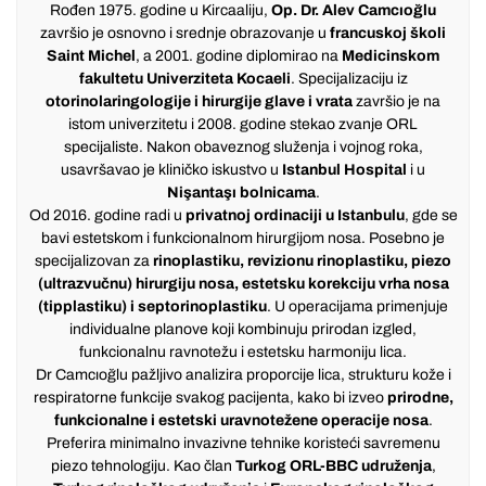
Rođen 1975. godine u Kircaaliju,
Op. Dr. Alev Camcıoğlu
završio je osnovno i srednje obrazovanje u
francuskoj školi
Saint Michel
, a 2001. godine diplomirao na
Medicinskom
fakultetu Univerziteta Kocaeli
. Specijalizaciju iz
otorinolaringologije i hirurgije glave i vrata
završio je na
istom univerzitetu i 2008. godine stekao zvanje ORL
specijaliste. Nakon obaveznog služenja i vojnog roka,
usavršavao je kliničko iskustvo u
Istanbul Hospital
i u
Nişantaşı bolnicama
.
Od 2016. godine radi u
privatnoj ordinaciji u Istanbulu
, gde se
bavi estetskom i funkcionalnom hirurgijom nosa. Posebno je
specijalizovan za
rinoplastiku, revizionu rinoplastiku, piezo
(ultrazvučnu) hirurgiju nosa, estetsku korekciju vrha nosa
(tipplastiku) i septorinoplastiku
. U operacijama primenjuje
individualne planove koji kombinuju prirodan izgled,
funkcionalnu ravnotežu i estetsku harmoniju lica.
Dr Camcıoğlu pažljivo analizira proporcije lica, strukturu kože i
respiratorne funkcije svakog pacijenta, kako bi izveo
prirodne,
funkcionalne i estetski uravnotežene operacije nosa
.
Preferira minimalno invazivne tehnike koristeći savremenu
piezo tehnologiju. Kao član
Turkog ORL-BBC udruženja
,