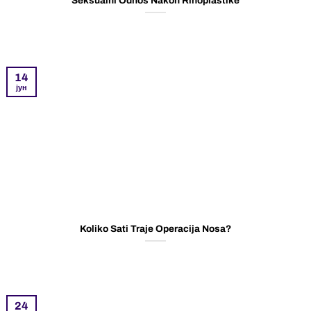
Seksualni Odnos Nakon Rinoplastike
14
јун
Koliko Sati Traje Operacija Nosa?
24