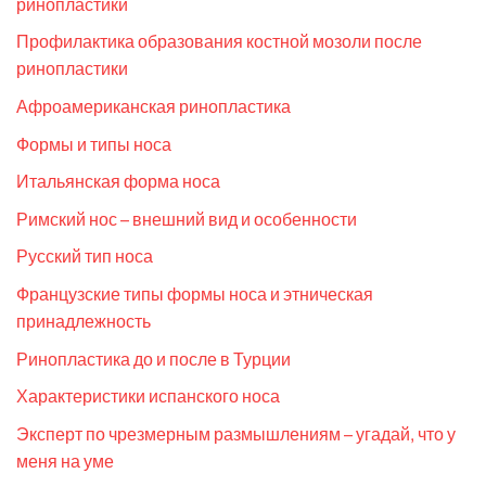
ринопластики
Профилактика образования костной мозоли после
ринопластики
Афроамериканская ринопластика
Формы и типы носа
Итальянская форма носа
Римский нос – внешний вид и особенности
Русский тип носа
Французские типы формы носа и этническая
принадлежность
Ринопластика до и после в Турции
Характеристики испанского носа
Эксперт по чрезмерным размышлениям – угадай, что у
меня на уме