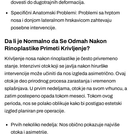
dovesti do dugotrajnih deformacija.
Specifični Anatomski Problemi: Problemi sa hrptom
nosa i donjom lateralnom hrskavicom zahtevaju
posebne intervencije.
Da li je Normalno da Se Odmah Nakon
Rinoplastike Primeti Krivljenje?
Krivljenje nosa nakon rinoplastike je često privremeno
stanje. Intenzivni otok koji se javlja nakon hirurške
intervencije može učiniti da nos izgleda asimetrično. Ovaj
otok je deo prirodnog procesa zarastanja i vremenom
splašnjava. U prvim nedeljama, otok je na svom vrhuncu, a
zatim postepeno opada tokom meseci. Tokom ovog
perioda, nos se polako oblikuje kako bi postigao estetski
izgled planiran pre operacije.
Prvih nekoliko nedelja: Nos obično pokazuje najviše
otoka i asimetrije.