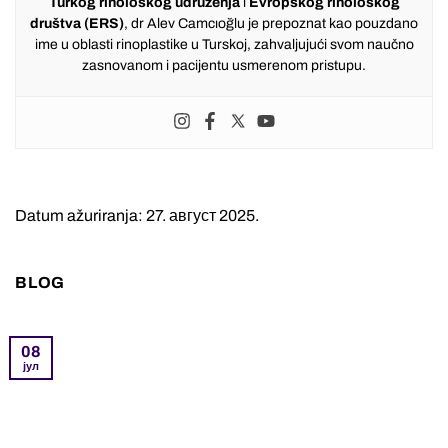
Turkog rinološkog udruženja
i
Evropskog rinološkog
društva (ERS)
, dr Alev Camcıoğlu je prepoznat kao pouzdano
ime u oblasti rinoplastike u Turskoj, zahvaljujući svom naučno
zasnovanom i pacijentu usmerenom pristupu.
Datum ažuriranja: 27. август 2025.
BLOG
08
јул