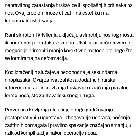
nepravilnog zarastanja hrskavice ili spoljašnjih pritisaka na
nos. Ovaj problem može uticati i na estetiku i na
funkcionalnost disanja.
Rani simptomi krivljenja uključuju asimetriju nosnog mosta
ili poremećaj u protoku vazduha. Ukoliko se uoči na vreme,
moguće je primeniti manje korektivne metode pre nego što
se formira trajna deformacija.
Kod izraženijih slučajeva neophodna je sekundarna
rinoplastika. Ovaj zahvat zahteva dodatnu hiruršku
intervenciju radi ispravljanja hrskavice i vraćanja pravilne
forme nosa, što zahteva iskusnog hirurga.
Prevencija krivljenja uključuje strogo pridržavanje
postoperativnih uputstava. Izbegavanje udaraca, nošenje
zaštitnih pomagala i pravilno spavanje značajno smanjuju
rizik od komplikacija nakon operacije nosa.