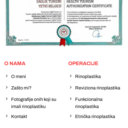
O NAMA
OPERACIJE
O meni
Rinoplastika
Zašto mi?
Reviziona rinoplastika
Fotografije onih koji su
Funkcionalna
imali rinoplastiku
rinoplastika
Kontakt
Etnička rinoplastika