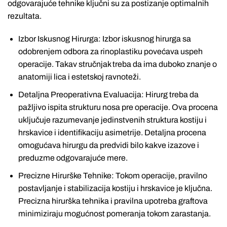
odgovarajuće tehnike ključni su za postizanje optimalnih
rezultata.
Izbor Iskusnog Hirurga: Izbor iskusnog hirurga sa
odobrenjem odbora za rinoplastiku povećava uspeh
operacije. Takav stručnjak treba da ima duboko znanje o
anatomiji lica i estetskoj ravnoteži.
Detaljna Preoperativna Evaluacija: Hirurg treba da
pažljivo ispita strukturu nosa pre operacije. Ova procena
uključuje razumevanje jedinstvenih struktura kostiju i
hrskavice i identifikaciju asimetrije. Detaljna procena
omogućava hirurgu da predvidi bilo kakve izazove i
preduzme odgovarajuće mere.
Precizne Hirurške Tehnike: Tokom operacije, pravilno
postavljanje i stabilizacija kostiju i hrskavice je ključna.
Precizna hirurška tehnika i pravilna upotreba graftova
minimiziraju mogućnost pomeranja tokom zarastanja.