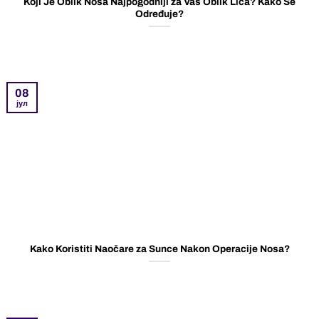
Koji Je Oblik Nosa Najpogodniji za Vaš Oblik Lica? Kako Se
Određuje?
08
јул
Kako Koristiti Naočare za Sunce Nakon Operacije Nosa?