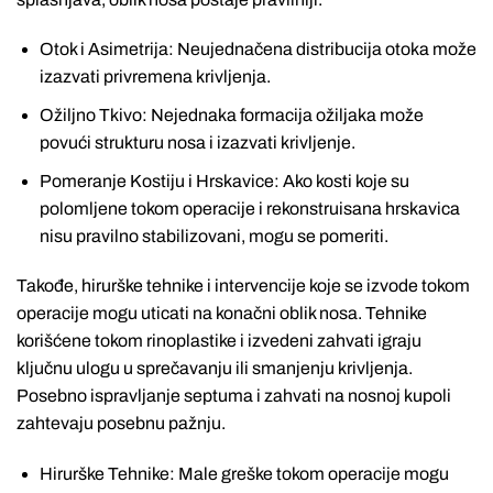
Otok i Asimetrija: Neujednačena distribucija otoka može
izazvati privremena krivljenja.
Ožiljno Tkivo: Nejednaka formacija ožiljaka može
povući strukturu nosa i izazvati krivljenje.
Pomeranje Kostiju i Hrskavice: Ako kosti koje su
polomljene tokom operacije i rekonstruisana hrskavica
nisu pravilno stabilizovani, mogu se pomeriti.
Takođe, hirurške tehnike i intervencije koje se izvode tokom
operacije mogu uticati na konačni oblik nosa. Tehnike
korišćene tokom rinoplastike i izvedeni zahvati igraju
ključnu ulogu u sprečavanju ili smanjenju krivljenja.
Posebno ispravljanje septuma i zahvati na nosnoj kupoli
zahtevaju posebnu pažnju.
Hirurške Tehnike: Male greške tokom operacije mogu