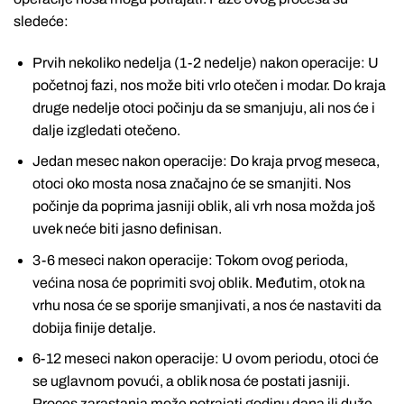
sledeće:
Prvih nekoliko nedelja (1-2 nedelje) nakon operacije: U
početnoj fazi, nos može biti vrlo otečen i modar. Do kraja
druge nedelje otoci počinju da se smanjuju, ali nos će i
dalje izgledati otečeno.
Jedan mesec nakon operacije: Do kraja prvog meseca,
otoci oko mosta nosa značajno će se smanjiti. Nos
počinje da poprima jasniji oblik, ali vrh nosa možda još
uvek neće biti jasno definisan.
3-6 meseci nakon operacije: Tokom ovog perioda,
većina nosa će poprimiti svoj oblik. Međutim, otok na
vrhu nosa će se sporije smanjivati, a nos će nastaviti da
dobija finije detalje.
6-12 meseci nakon operacije: U ovom periodu, otoci će
se uglavnom povući, a oblik nosa će postati jasniji.
Proces zarastanja može potrajati godinu dana ili duže,