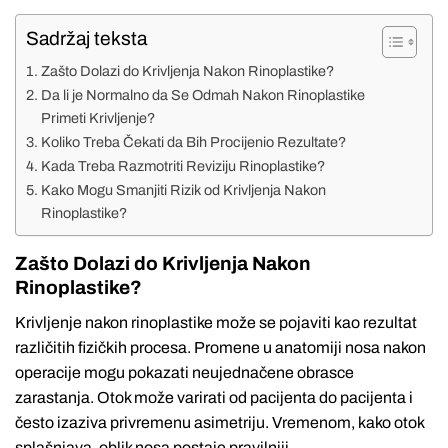
Sadržaj teksta
Zašto Dolazi do Krivljenja Nakon Rinoplastike?
Da li je Normalno da Se Odmah Nakon Rinoplastike
Primeti Krivljenje?
Koliko Treba Čekati da Bih Procijenio Rezultate?
Kada Treba Razmotriti Reviziju Rinoplastike?
Kako Mogu Smanjiti Rizik od Krivljenja Nakon
Rinoplastike?
Zašto Dolazi do Krivljenja Nakon
Rinoplastike?
Krivljenje nakon rinoplastike može se pojaviti kao rezultat
različitih fizičkih procesa. Promene u anatomiji nosa nakon
operacije mogu pokazati neujednačene obrasce
zarastanja. Otok može varirati od pacijenta do pacijenta i
često izaziva privremenu asimetriju. Vremenom, kako otok
splašnjava, oblik nosa postaje pravilniji.