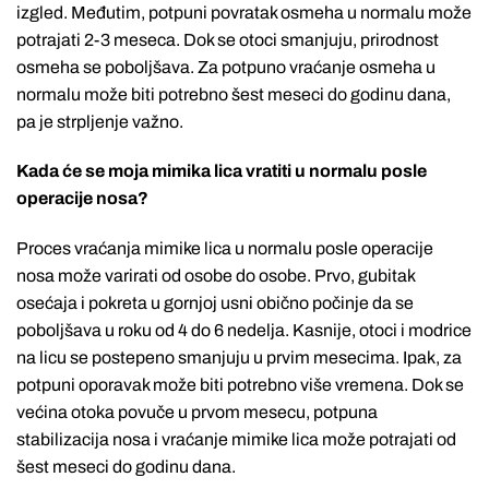
izgled. Međutim, potpuni povratak osmeha u normalu može
potrajati 2-3 meseca. Dok se otoci smanjuju, prirodnost
osmeha se poboljšava. Za potpuno vraćanje osmeha u
normalu može biti potrebno šest meseci do godinu dana,
pa je strpljenje važno.
Kada će se moja mimika lica vratiti u normalu posle
operacije nosa?
Proces vraćanja mimike lica u normalu posle operacije
nosa može varirati od osobe do osobe. Prvo, gubitak
osećaja i pokreta u gornjoj usni obično počinje da se
poboljšava u roku od 4 do 6 nedelja. Kasnije, otoci i modrice
na licu se postepeno smanjuju u prvim mesecima. Ipak, za
potpuni oporavak može biti potrebno više vremena. Dok se
većina otoka povuče u prvom mesecu, potpuna
stabilizacija nosa i vraćanje mimike lica može potrajati od
šest meseci do godinu dana.