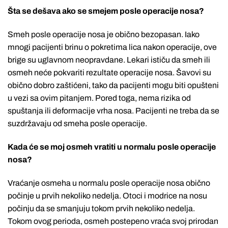
Šta se dešava ako se smejem posle operacije nosa?
Smeh posle operacije nosa je obično bezopasan. Iako
mnogi pacijenti brinu o pokretima lica nakon operacije, ove
brige su uglavnom neopravdane. Lekari ističu da smeh ili
osmeh neće pokvariti rezultate operacije nosa. Šavovi su
obično dobro zaštićeni, tako da pacijenti mogu biti opušteni
u vezi sa ovim pitanjem. Pored toga, nema rizika od
spuštanja ili deformacije vrha nosa. Pacijenti ne treba da se
suzdržavaju od smeha posle operacije.
Kada će se moj osmeh vratiti u normalu posle operacije
nosa?
Vraćanje osmeha u normalu posle operacije nosa obično
počinje u prvih nekoliko nedelja. Otoci i modrice na nosu
počinju da se smanjuju tokom prvih nekoliko nedelja.
Tokom ovog perioda, osmeh postepeno vraća svoj prirodan