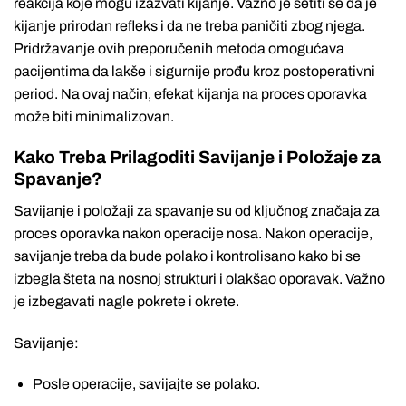
reakcija koje mogu izazvati kijanje. Važno je setiti se da je
kijanje prirodan refleks i da ne treba paničiti zbog njega.
Pridržavanje ovih preporučenih metoda omogućava
pacijentima da lakše i sigurnije prođu kroz postoperativni
period. Na ovaj način, efekat kijanja na proces oporavka
može biti minimalizovan.
Kako Treba Prilagoditi Savijanje i Položaje za
Spavanje?
Savijanje i položaji za spavanje su od ključnog značaja za
proces oporavka nakon operacije nosa. Nakon operacije,
savijanje treba da bude polako i kontrolisano kako bi se
izbegla šteta na nosnoj strukturi i olakšao oporavak. Važno
je izbegavati nagle pokrete i okrete.
Savijanje:
Posle operacije, savijajte se polako.