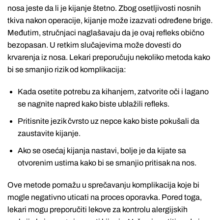
nosa jeste da li je kijanje štetno. Zbog osetljivosti nosnih
tkiva nakon operacije, kijanje može izazvati određene brige.
Međutim, stručnjaci naglašavaju da je ovaj refleks obično
bezopasan. U retkim slučajevima može dovesti do
krvarenja iz nosa. Lekari preporučuju nekoliko metoda kako
bi se smanjio rizik od komplikacija:
Kada osetite potrebu za kihanjem, zatvorite oči i lagano
se nagnite napred kako biste ublažili refleks.
Pritisnite jezik čvrsto uz nepce kako biste pokušali da
zaustavite kijanje.
Ako se osećaj kijanja nastavi, bolje je da kijate sa
otvorenim ustima kako bi se smanjio pritisak na nos.
Ove metode pomažu u sprečavanju komplikacija koje bi
mogle negativno uticati na proces oporavka. Pored toga,
lekari mogu preporučiti lekove za kontrolu alergijskih