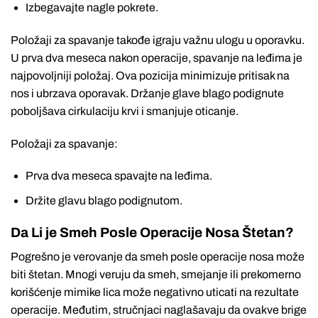
Izbegavajte nagle pokrete.
Položaji za spavanje takođe igraju važnu ulogu u oporavku.
U prva dva meseca nakon operacije, spavanje na leđima je
najpovoljniji položaj. Ova pozicija minimizuje pritisak na
nos i ubrzava oporavak. Držanje glave blago podignute
poboljšava cirkulaciju krvi i smanjuje oticanje.
Položaji za spavanje:
Prva dva meseca spavajte na leđima.
Držite glavu blago podignutom.
Da Li je Smeh Posle Operacije Nosa Štetan?
Pogrešno je verovanje da smeh posle operacije nosa može
biti štetan. Mnogi veruju da smeh, smejanje ili prekomerno
korišćenje mimike lica može negativno uticati na rezultate
operacije. Međutim, stručnjaci naglašavaju da ovakve brige