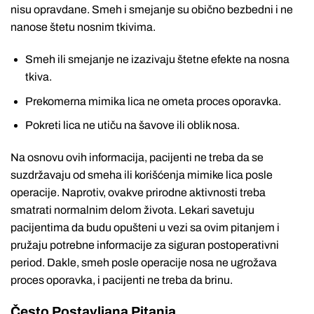
nisu opravdane. Smeh i smejanje su obično bezbedni i ne
nanose štetu nosnim tkivima.
Smeh ili smejanje ne izazivaju štetne efekte na nosna
tkiva.
Prekomerna mimika lica ne ometa proces oporavka.
Pokreti lica ne utiču na šavove ili oblik nosa.
Na osnovu ovih informacija, pacijenti ne treba da se
suzdržavaju od smeha ili korišćenja mimike lica posle
operacije. Naprotiv, ovakve prirodne aktivnosti treba
smatrati normalnim delom života. Lekari savetuju
pacijentima da budu opušteni u vezi sa ovim pitanjem i
pružaju potrebne informacije za siguran postoperativni
period. Dakle, smeh posle operacije nosa ne ugrožava
proces oporavka, i pacijenti ne treba da brinu.
Često Postavljana Pitanja