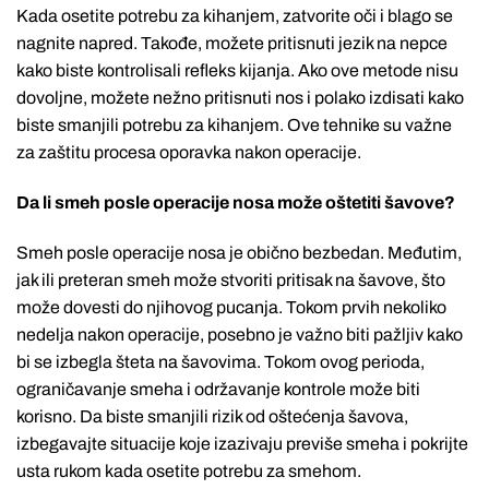
Kada osetite potrebu za kihanjem, zatvorite oči i blago se
nagnite napred. Takođe, možete pritisnuti jezik na nepce
kako biste kontrolisali refleks kijanja. Ako ove metode nisu
dovoljne, možete nežno pritisnuti nos i polako izdisati kako
biste smanjili potrebu za kihanjem. Ove tehnike su važne
za zaštitu procesa oporavka nakon operacije.
Da li smeh posle operacije nosa može oštetiti šavove?
Smeh posle operacije nosa je obično bezbedan. Međutim,
jak ili preteran smeh može stvoriti pritisak na šavove, što
može dovesti do njihovog pucanja. Tokom prvih nekoliko
nedelja nakon operacije, posebno je važno biti pažljiv kako
bi se izbegla šteta na šavovima. Tokom ovog perioda,
ograničavanje smeha i održavanje kontrole može biti
korisno. Da biste smanjili rizik od oštećenja šavova,
izbegavajte situacije koje izazivaju previše smeha i pokrijte
usta rukom kada osetite potrebu za smehom.