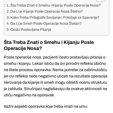
Šta Treba Znati o Smehu i Kijanju Posle Operacije Nosa?
Da Li je Kijanje Posle Operacije Nosa Štetno?
Kako Treba Prilagoditi Savijanje i Položaje za Spavanje?
Da Li je Smeh Posle Operacije Nosa Štetan?
Često Postavljana Pitanja
Šta Treba Znati o Smehu i Kijanju Posle
Operacije Nosa?
Posle operacije nosa, pacijenti često postavljaju pitanja o
smehu i kijanju. Lekari ističu da ovi prirodni refleksi obično
ne štete procesu oporavka. Nema potrebe za zabrinutošću
jer ovi refleksi neće negativno uticati na rezultate operacije.
Verovanje da kijanje ili smeh mogu oštetiti nosnu strukturu
je zabluda. Stručnjaci naglašavaju da ovakve aktivnosti ne
utiču negativno na oporavak.
Važni aspekti oporavka koje treba imati na umu: