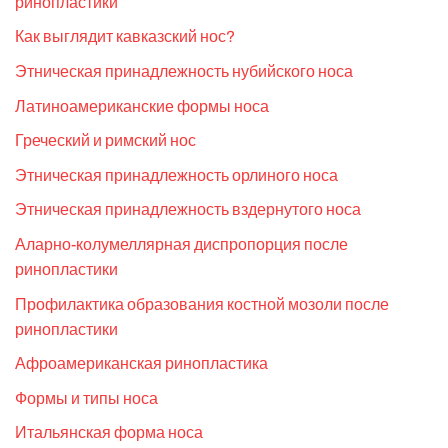
ринопластики
Как выглядит кавказский нос?
Этническая принадлежность нубийского носа
Латиноамериканские формы носа
Греческий и римский нос
Этническая принадлежность орлиного носа
Этническая принадлежность вздернутого носа
Аларно-колумеллярная диспропорция после
ринопластики
Профилактика образования костной мозоли после
ринопластики
Афроамериканская ринопластика
Формы и типы носа
Итальянская форма носа