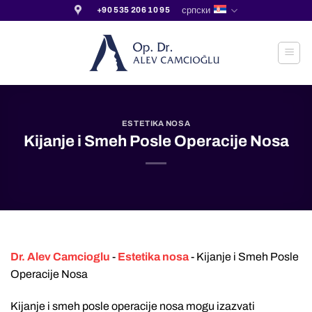
Прескочи
српски
+90 535 206 10 95
на
садржај
ESTETIKA NOSA
Kijanje i Smeh Posle Operacije Nosa
Dr. Alev Camcioglu
-
Estetika nosa
-
Kijanje i Smeh Posle
Operacije Nosa
Kijanje i smeh posle operacije nosa mogu izazvati