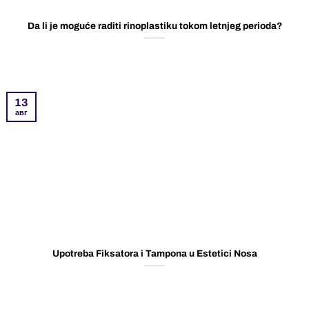
Da li je moguće raditi rinoplastiku tokom letnjeg perioda?
13
авг
Upotreba Fiksatora i Tampona u Estetici Nosa