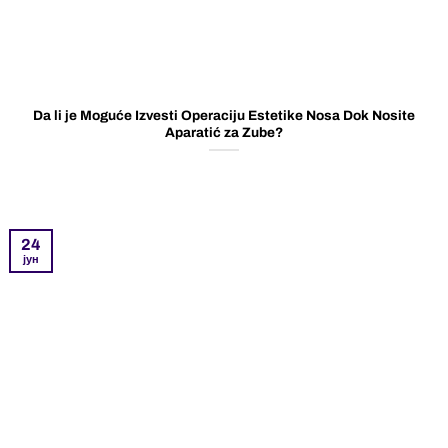
Da li je Moguće Izvesti Operaciju Estetike Nosa Dok Nosite
Aparatić za Zube?
24
јун