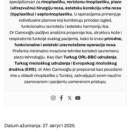
specijalizovan za
rinoplastiku, revizionu rinoplastiku, piezo
(ultrazvučnu) hirurgiju nosa, estetsku korekciju vrha nosa
(tipplastiku) i septorinoplastiku
. U operacijama primenjuje
individualne planove koji kombinuju prirodan izgled,
funkcionalnu ravnotežu i estetsku harmoniju lica.
Dr Camcıoğlu pažljivo analizira proporcije lica, strukturu kože i
respiratorne funkcije svakog pacijenta, kako bi izveo
prirodne,
funkcionalne i estetski uravnotežene operacije nosa
.
Preferira minimalno invazivne tehnike koristeći savremenu
piezo tehnologiju. Kao član
Turkog ORL-BBC udruženja
,
Turkog rinološkog udruženja
i
Evropskog rinološkog
društva (ERS)
, dr Alev Camcıoğlu je prepoznat kao pouzdano
ime u oblasti rinoplastike u Turskoj, zahvaljujući svom naučno
zasnovanom i pacijentu usmerenom pristupu.
Datum ažuriranja: 27. август 2025.