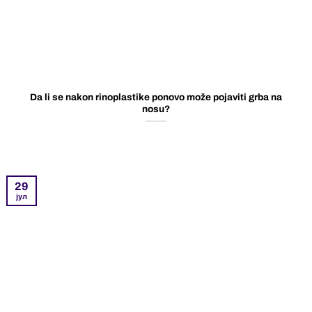
Da li se nakon rinoplastike ponovo može pojaviti grba na
nosu?
29
јул