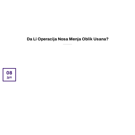
Da Li Operacija Nosa Menja Oblik Usana?
08
јул