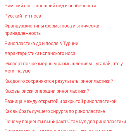
Римский нос – внешний вид и особенности
Русский тип носа
Французские типы формы носа и этническая
принадлежность
Ринопластика до и после в Турции
Характеристики испанского носа
Эксперт по чрезмерным размышлениям – угадай, что у
меня на уме
Как долго сохраняются результаты ринопластики?
Каковы риски операции ринопластики?
Разница между открытой и закрытой ринопластикой
Как выбрать лучшего хирурга по ринопластике
Почему пациенты выбирают Стамбул для ринопластики