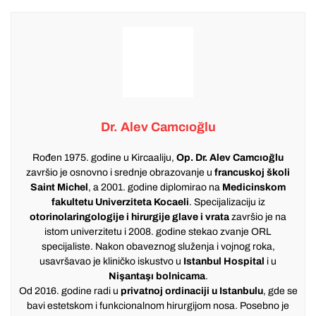
Dr. Alev Camcıoğlu
Rođen 1975. godine u Kircaaliju,
Op. Dr. Alev Camcıoğlu
završio je osnovno i srednje obrazovanje u
francuskoj školi
Saint Michel
, a 2001. godine diplomirao na
Medicinskom
fakultetu Univerziteta Kocaeli
. Specijalizaciju iz
otorinolaringologije i hirurgije glave i vrata
završio je na
istom univerzitetu i 2008. godine stekao zvanje ORL
specijaliste. Nakon obaveznog služenja i vojnog roka,
usavršavao je kliničko iskustvo u
Istanbul Hospital
i u
Nişantaşı bolnicama
.
Od 2016. godine radi u
privatnoj ordinaciji u Istanbulu
, gde se
bavi estetskom i funkcionalnom hirurgijom nosa. Posebno je