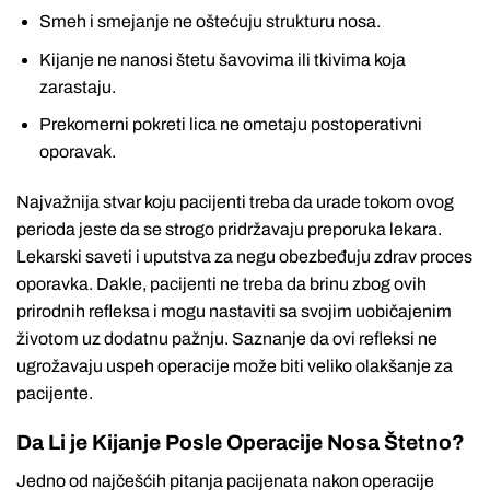
Smeh i smejanje ne oštećuju strukturu nosa.
Kijanje ne nanosi štetu šavovima ili tkivima koja
zarastaju.
Prekomerni pokreti lica ne ometaju postoperativni
oporavak.
Najvažnija stvar koju pacijenti treba da urade tokom ovog
perioda jeste da se strogo pridržavaju preporuka lekara.
Lekarski saveti i uputstva za negu obezbeđuju zdrav proces
oporavka. Dakle, pacijenti ne treba da brinu zbog ovih
prirodnih refleksa i mogu nastaviti sa svojim uobičajenim
životom uz dodatnu pažnju. Saznanje da ovi refleksi ne
ugrožavaju uspeh operacije može biti veliko olakšanje za
pacijente.
Da Li je Kijanje Posle Operacije Nosa Štetno?
Jedno od najčešćih pitanja pacijenata nakon operacije