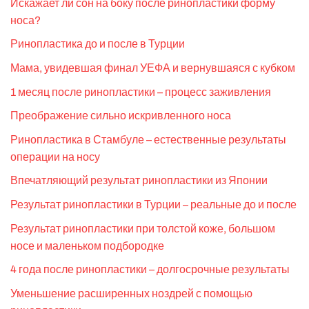
Искажает ли сон на боку после ринопластики форму
носа?
Ринопластика до и после в Турции
Мама, увидевшая финал УЕФА и вернувшаяся с кубком
1 месяц после ринопластики – процесс заживления
Преображение сильно искривленного носа
Ринопластика в Стамбуле – естественные результаты
операции на носу
Впечатляющий результат ринопластики из Японии
Результат ринопластики в Турции – реальные до и после
Результат ринопластики при толстой коже, большом
носе и маленьком подбородке
4 года после ринопластики – долгосрочные результаты
Уменьшение расширенных ноздрей с помощью