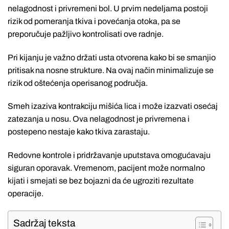
nelagodnost i privremeni bol. U prvim nedeljama postoji
rizik od pomeranja tkiva i povećanja otoka, pa se
preporučuje pažljivo kontrolisati ove radnje.
Pri kijanju je važno držati usta otvorena kako bi se smanjio
pritisak na nosne strukture. Na ovaj način minimalizuje se
rizik od oštećenja operisanog područja.
Smeh izaziva kontrakciju mišića lica i može izazvati osećaj
zatezanja u nosu. Ova nelagodnost je privremena i
postepeno nestaje kako tkiva zarastaju.
Redovne kontrole i pridržavanje uputstava omogućavaju
siguran oporavak. Vremenom, pacijent može normalno
kijati i smejati se bez bojazni da će ugroziti rezultate
operacije.
Sadržaj teksta