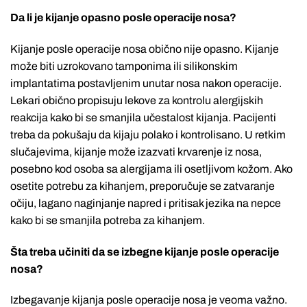
Da li je kijanje opasno posle operacije nosa?
Kijanje posle operacije nosa obično nije opasno. Kijanje
može biti uzrokovano tamponima ili silikonskim
implantatima postavljenim unutar nosa nakon operacije.
Lekari obično propisuju lekove za kontrolu alergijskih
reakcija kako bi se smanjila učestalost kijanja. Pacijenti
treba da pokušaju da kijaju polako i kontrolisano. U retkim
slučajevima, kijanje može izazvati krvarenje iz nosa,
posebno kod osoba sa alergijama ili osetljivom kožom. Ako
osetite potrebu za kihanjem, preporučuje se zatvaranje
očiju, lagano naginjanje napred i pritisak jezika na nepce
kako bi se smanjila potreba za kihanjem.
Šta treba učiniti da se izbegne kijanje posle operacije
nosa?
Izbegavanje kijanja posle operacije nosa je veoma važno.