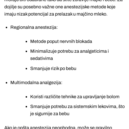
dojilje su posebno važne one anestezijske metode koje
imaju nizak potencijal za prelazak u majčino mleko.
Regionalna anestezija:
Metode poput nervnih blokada
Minimalizuje potrebu za analgeticima i
sedativima
Smanjuje rizik po bebu
Multimodalna analgezija:
Koristi različite tehnike za upravljanje bolom
Smanjuje potrebu za sistemskim lekovima, što
je sigurnije za bebu
Ako je opšta anestezija neophodna, može se pravilno