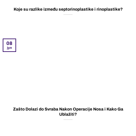
Koje su razlike između septorinoplastike i rinoplastike?
08
јул
Zašto Dolazi do Svraba Nakon Operacije Nosa i Kako Ga
Ublažiti?