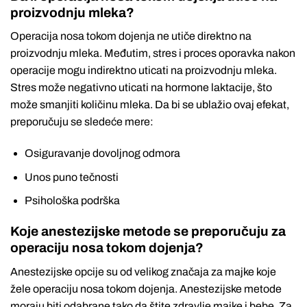
proizvodnju mleka?
Operacija nosa tokom dojenja ne utiče direktno na
proizvodnju mleka. Međutim, stres i proces oporavka nakon
operacije mogu indirektno uticati na proizvodnju mleka.
Stres može negativno uticati na hormone laktacije, što
može smanjiti količinu mleka. Da bi se ublažio ovaj efekat,
preporučuju se sledeće mere:
Osiguravanje dovoljnog odmora
Unos puno tečnosti
Psihološka podrška
Koje anestezijske metode se preporučuju za
operaciju nosa tokom dojenja?
Anestezijske opcije su od velikog značaja za majke koje
žele operaciju nosa tokom dojenja. Anestezijske metode
moraju biti odabrane tako da štite zdravlje majke i bebe. Za