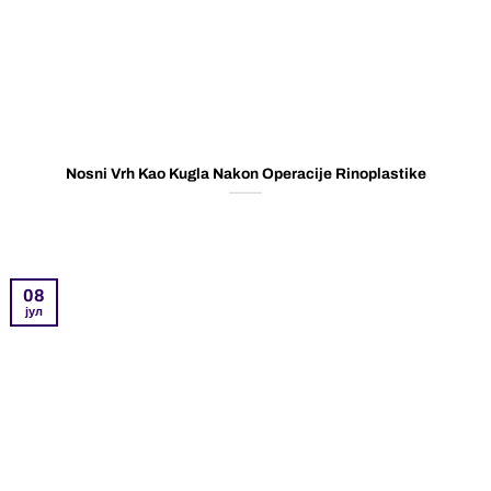
Nosni Vrh Kao Kugla Nakon Operacije Rinoplastike
08
јул