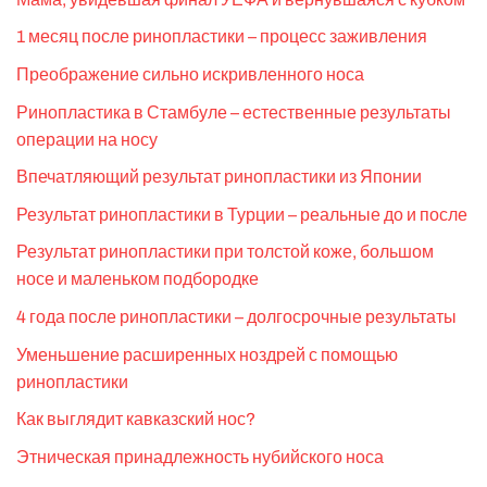
1 месяц после ринопластики – процесс заживления
Преображение сильно искривленного носа
Ринопластика в Стамбуле – естественные результаты
операции на носу
Впечатляющий результат ринопластики из Японии
Результат ринопластики в Турции – реальные до и после
Результат ринопластики при толстой коже, большом
носе и маленьком подбородке
4 года после ринопластики – долгосрочные результаты
Уменьшение расширенных ноздрей с помощью
ринопластики
Как выглядит кавказский нос?
Этническая принадлежность нубийского носа