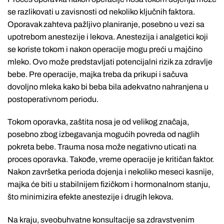
se razlikovati u zavisnosti od nekoliko ključnih faktora.
Oporavak zahteva pažljivo planiranje, posebno u vezi sa
upotrebom anestezije i lekova. Anestezija i analgetici koji
se koriste tokom i nakon operacije mogu preći u majčino
mleko. Ovo može predstavljati potencijalni rizik za zdravlje
bebe. Pre operacije, majka treba da prikupi i sačuva
dovoljno mleka kako bi beba bila adekvatno nahranjena u
postoperativnom periodu.
Tokom oporavka, zaštita nosa je od velikog značaja,
posebno zbog izbegavanja mogućih povreda od naglih
pokreta bebe. Trauma nosa može negativno uticati na
proces oporavka. Takođe, vreme operacije je kritičan faktor.
Nakon završetka perioda dojenja i nekoliko meseci kasnije,
majka će biti u stabilnijem fizičkom i hormonalnom stanju,
što minimizira efekte anestezije i drugih lekova.
Na kraju, sveobuhvatne konsultacije sa zdravstvenim