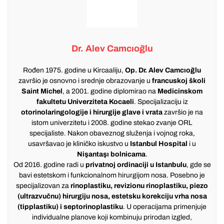
Dr. Alev Camcıoğlu
Rođen 1975. godine u Kircaaliju,
Op. Dr. Alev Camcıoğlu
završio je osnovno i srednje obrazovanje u
francuskoj školi
Saint Michel
, a 2001. godine diplomirao na
Medicinskom
fakultetu Univerziteta Kocaeli
. Specijalizaciju iz
otorinolaringologije i hirurgije glave i vrata
završio je na
istom univerzitetu i 2008. godine stekao zvanje ORL
specijaliste. Nakon obaveznog služenja i vojnog roka,
usavršavao je kliničko iskustvo u
Istanbul Hospital
i u
Nişantaşı bolnicama
.
Od 2016. godine radi u
privatnoj ordinaciji u Istanbulu
, gde se
bavi estetskom i funkcionalnom hirurgijom nosa. Posebno je
specijalizovan za
rinoplastiku, revizionu rinoplastiku, piezo
(ultrazvučnu) hirurgiju nosa, estetsku korekciju vrha nosa
(tipplastiku) i septorinoplastiku
. U operacijama primenjuje
individualne planove koji kombinuju prirodan izgled,