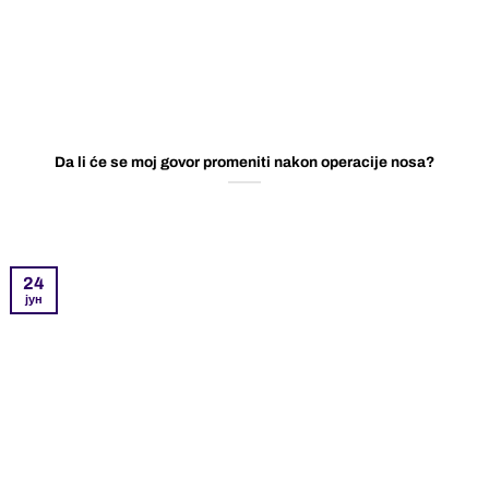
Da li će se moj govor promeniti nakon operacije nosa?
24
јун