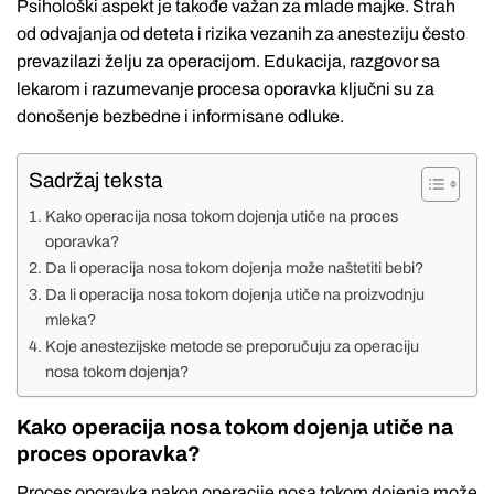
Psihološki aspekt je takođe važan za mlade majke. Strah
od odvajanja od deteta i rizika vezanih za anesteziju često
prevazilazi želju za operacijom. Edukacija, razgovor sa
lekarom i razumevanje procesa oporavka ključni su za
donošenje bezbedne i informisane odluke.
Sadržaj teksta
Kako operacija nosa tokom dojenja utiče na proces
oporavka?
Da li operacija nosa tokom dojenja može naštetiti bebi?
Da li operacija nosa tokom dojenja utiče na proizvodnju
mleka?
Koje anestezijske metode se preporučuju za operaciju
nosa tokom dojenja?
Kako operacija nosa tokom dojenja utiče na
proces oporavka?
Proces oporavka nakon operacije nosa tokom dojenja može