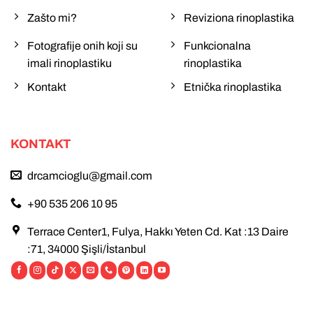
Zašto mi?
Reviziona rinoplastika
Fotografije onih koji su
Funkcionalna
imali rinoplastiku
rinoplastika
Kontakt
Etnička rinoplastika
KONTAKT
drcamcioglu@gmail.com
+90 535 206 10 95
Terrace Center1, Fulya, Hakkı Yeten Cd. Kat :13 Daire
:71, 34000 Şişli/İstanbul