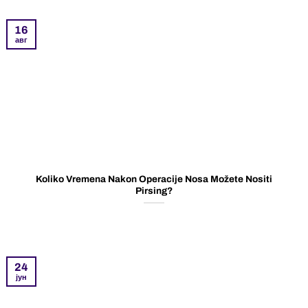
16
авг
Koliko Vremena Nakon Operacije Nosa Možete Nositi
Pirsing?
24
јун