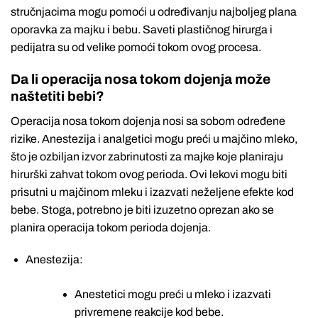
stručnjacima mogu pomoći u određivanju najboljeg plana
oporavka za majku i bebu. Saveti plastičnog hirurga i
pedijatra su od velike pomoći tokom ovog procesa.
Da li operacija nosa tokom dojenja može
naštetiti bebi?
Operacija nosa tokom dojenja nosi sa sobom određene
rizike. Anestezija i analgetici mogu preći u majčino mleko,
što je ozbiljan izvor zabrinutosti za majke koje planiraju
hirurški zahvat tokom ovog perioda. Ovi lekovi mogu biti
prisutni u majčinom mleku i izazvati neželjene efekte kod
bebe. Stoga, potrebno je biti izuzetno oprezan ako se
planira operacija tokom perioda dojenja.
Anestezija:
Anestetici mogu preći u mleko i izazvati
privremene reakcije kod bebe.