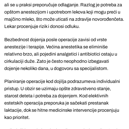
ali se u praksi preporučuje odlaganje. Razlog je potreba za
opštom anestezijom i upotrebom lekova koji mogu preći u
majčino mleko, što može uticati na zdravlje novorođenčeta.
Lekar procenjuje rizik i donosi odluku.
Bezbednost dojenja posle operacije zavisi od vrste
anestezije i terapije. Većina anestetika se eliminiše
relativno brzo, ali pojedini analgetici i antibiotici ostaju u
cirkulaciji duže. Zato je često neophodno izbegavati
dojenje nekoliko dana, u dogovoru sa specijalistom.
Planiranje operacije kod dojilja podrazumeva individualni
pristup. U obzir se uzimaju opšte zdravstveno stanje,
starost deteta i potreba za dojenjem. Kod elektivnih
estetskih operacija preporuka je sačekati prestanak
laktacije, dok se hitne medicinske intervencije procenjuju
kao prioritet.