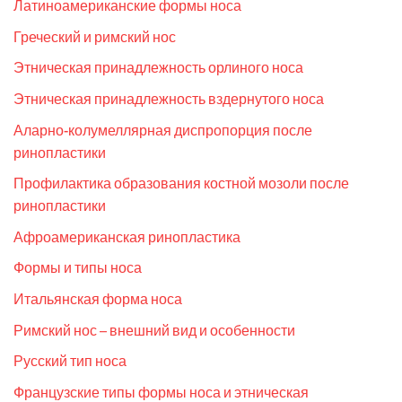
Латиноамериканские формы носа
Греческий и римский нос
Этническая принадлежность орлиного носа
Этническая принадлежность вздернутого носа
Аларно-колумеллярная диспропорция после
ринопластики
Профилактика образования костной мозоли после
ринопластики
Афроамериканская ринопластика
Формы и типы носа
Итальянская форма носа
Римский нос – внешний вид и особенности
Русский тип носа
Французские типы формы носа и этническая