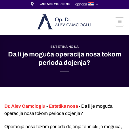
Прескочи
српски
+90 535 206 10 95
на
садржај
ESTETIKA NOSA
Da li je moguća operacija nosa tokom
perioda dojenja?
Dr. Alev Camcioglu
-
Estetika nosa
-
Da li je moguća
operacija nosa tokom perioda dojenja?
Operacija nosa tokom perioda dojenja tehnički je moguća,