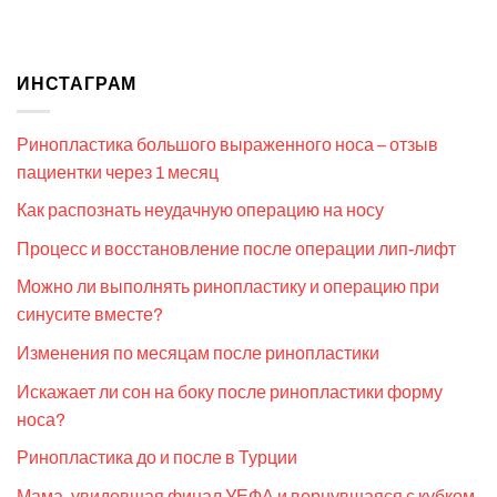
ИНСТАГРАМ
Ринопластика большого выраженного носа – отзыв
пациентки через 1 месяц
Как распознать неудачную операцию на носу
Процесс и восстановление после операции лип-лифт
Можно ли выполнять ринопластику и операцию при
синусите вместе?
Изменения по месяцам после ринопластики
Искажает ли сон на боку после ринопластики форму
носа?
Ринопластика до и после в Турции
Мама, увидевшая финал УЕФА и вернувшаяся с кубком