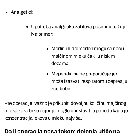
Analgetici:
Upotreba analgetika zahteva posebnu pažnju.
Na primer:
Morfin i hidromorfon mogu se naći u
majčinom mleku čak i u niskim
dozama.
Meperidin se ne preporučuje jer
može izazvati respiratornu depresiju
kod bebe.
Pre operacije, važno je prikupiti dovoljnu količinu majčinog
mleka kako bi se dojenje moglo obustaviti u periodu kada je
koncentracija lekova u mleku najviša.
Da li operacija nosa tokom dojenja utiče na